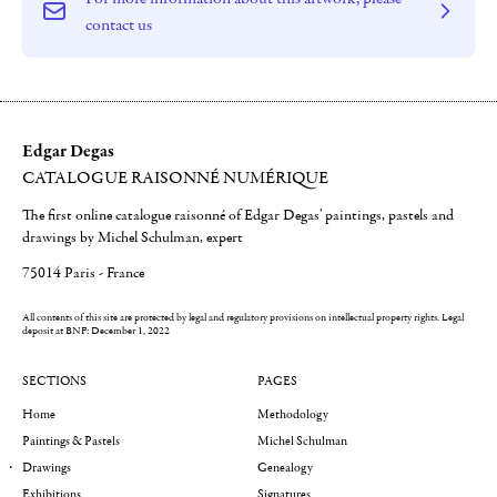
contact us
Edgar Degas
CATALOGUE RAISONNÉ NUMÉRIQUE
The first online catalogue raisonné of Edgar Degas' paintings, pastels and
drawings by Michel Schulman, expert
75014 Paris - France
All contents of this site are protected by legal and regulatory provisions on intellectual property rights.
Legal
deposit at BNF: December 1, 2022
SECTIONS
PAGES
Home
Methodology
Paintings & Pastels
Michel Schulman
Drawings
Genealogy
Exhibitions
Signatures