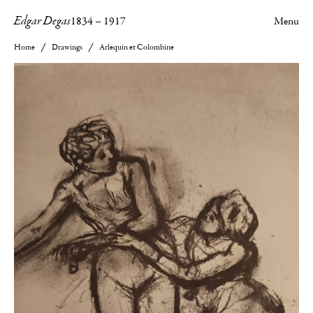
Edgar Degas
1834
–
1917
Menu
Home
Drawings
Arlequin et Colombine