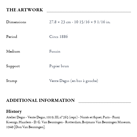
THE ARTWORK
Dimensions
27.8 × 23 cm - 10 15/16 × 9 1/16 in.
Period
Circa 1886
Medium
Fusain
Support
Papier brun
Stamp
Vente Degas (en bas à gauche)
ADDITIONAL INFORMATION
History
Atelier Degas - Vente Degas, 1919, III, n° 265 (repr.) - Nunès et fiquet, Paris - Franz
Koenigs, Haarlem - D. G. Van Beuningen - Rotterdam, Boijmans Van Beuningen Museum,
1940 [Don Van Beuningen].