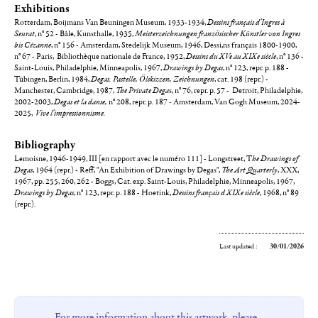
Exhibitions
Rotterdam, Boijmans Van Beuningen Museum, 1933-1934,
Dessins français d'Ingres à
Seurat
, n° 52 - Bâle, Kunsthalle, 1935,
Meisterzeichnungen französischer Künstler von Ingres
bis Cézanne
, n° 156 - Amsterdam, Stedelijk Museum, 1946, Dessi,ns français 1800-1900,
n° 67 - Paris, Bibliothèque nationale de France, 1952,
Dessins du XVe au XIXe siècle
, n° 136 -
Saint-Louis, Philadelphie, Minneapolis, 1967,
Drawings by Degas
, n° 123, repr. p. 188 -
Tübingen, Berlin, 1984,
Degas. Pastelle, Ölskizzen, Zeichnungen
, cat. 198 (repr.) -
Manchester, Cambridge, 1987,
The Private Dega
s, n° 76, repr. p. 57 - Detroit, Philadelphie,
2002-2003,
Degas et la danse,
n° 208, repr. p. 187
-
Amsterdam, Van Gogh Museum, 2024-
2025,
Vive l'impressionnisme.
Bibliography
Lemoisne, 1946-1949, III [en rapport avec le numéro 111] - Longstreet, T
he Drawings of
Degas
, 1964 (repr.) - Reff, "An Exhibition of Drawings by Degas",
The Art Quarterly
, XXX,
1967, pp. 255, 260, 262 - Boggs, Cat. exp. Saint-Louis, Philadelphie, Minneapolis, 1967,
Drawings by Degas
, n° 123, repr. p. 188 - Hoetink,
Dessins français d XIXe siècle
, 1968, n° 89
(repr.).
Last updated :
30/01/2026
For more information about this artwork, please