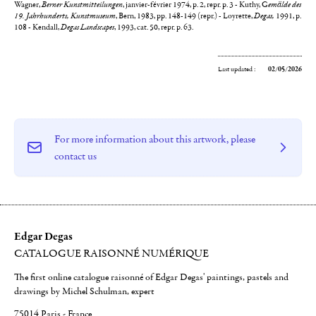
Wagner,
Berner Kunstmitteilungen
, janvier-février 1974, p. 2, repr. p. 3 - Kuthy, G
emälde des
19. Jahrhunderts, Kunstmuseum
, Bern, 1983, pp. 148-149 (repr.) - Loyrette,
Degas,
1991, p.
108 - Kendall,
Degas Landscapes
, 1993, cat. 50, repr. p. 63.
Last updated :
02/05/2026
For more information about this artwork, please
contact us
Edgar Degas
CATALOGUE RAISONNÉ NUMÉRIQUE
The first online catalogue raisonné of Edgar Degas' paintings, pastels and
drawings by Michel Schulman, expert
75014 Paris - France