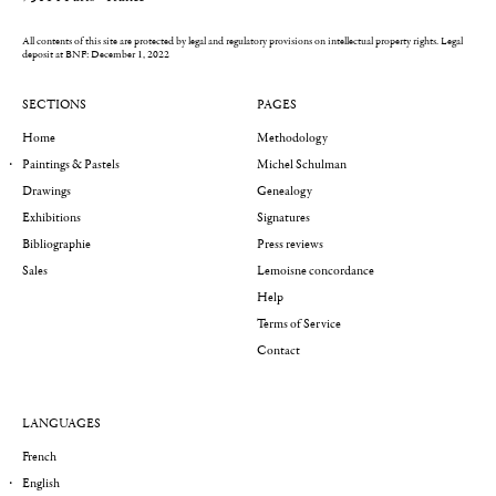
All contents of this site are protected by legal and regulatory provisions on intellectual property rights.
Legal
deposit at BNF: December 1, 2022
SECTIONS
PAGES
Home
Methodology
Paintings & Pastels
Michel Schulman
Drawings
Genealogy
Exhibitions
Signatures
Bibliographie
Press reviews
Sales
Lemoisne concordance
Help
Terms of Service
Contact
LANGUAGES
French
English