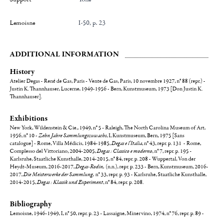
Lemoisne
I-50, p. 23
ADDITIONAL INFORMATION
History
Atelier Degas - René de Gas, Paris - Vente de Gas, Paris, 10 novembre 1927, n° 88 (repr.) -
Justin K. Thannhauser, Lucerne, 1949-1956 - Bern, Kunstmuseum, 1973 [Don Justin K.
Thannhauser].
Exhibitions
New York, Wildenstein & Cie., 1949, n° 5 - Raleigh, The North Carolina Museum of Art,
1956, n° 10 -
Zehn Jahre Sammlungszuwachs
, I, Kunstmuseum, Bern, 1975 [Sans
catalogue] - Rome, Villa Médicis, 1984-1985,
Degas e l'Italia
, n° 43, repr. p. 131 - Rome,
Complesso del Vittoriano, 2004-2005,
Degas : Classico e moderno
, n° 7, repr. p. 195 -
Karlsruhe, Staatliche Kunsthalle, 2014-2015, n° 84, repr. p. 208 - Wuppertal, Von der
Heydt-Museum, 2016-2017,
Degas-Rodin,
(n.n.), repr. p. 233 - Bern, Kunstmuseum, 2016-
2017,
Die Meisterwerke der Sammlung,
n° 33, repr. p. 93 - Karlsruhe, Staatliche Kunsthalle,
2014-2015,
Degas : Klassik und Experiment
, n° 84, repr. p. 208.
Bibliography
Lemoisne, 1946-1949, I, n° 50, repr. p. 23 - Lassaigne, Minervino, 1974, n° 76, repr. p. 89 -