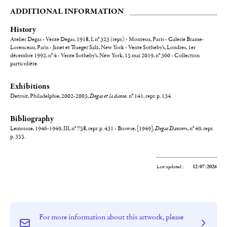
ADDITIONAL INFORMATION
History
Atelier Degas - Vente Degas, 1918, I, n° 323 (repr.) - Monteux, Paris - Galerie Brame-
Lorenceau, Paris - Janet et Traeger Salz, New York - Vente Sotheby's, Londres, 1er
décembre 1992, n° 4 - Vente Sotheby's, New York, 15 mai 2019, n° 360 - Collection
particulière.
Exhibitions
Detroit, Philadelphie, 2002-2003,
Degas et la danse,
n° 141, repr. p. 134.
Bibliography
Lemoisne, 1946-1949, III, n° 758, repr. p. 431 - Browse, [1949],
Degas Dancer
s, n° 49, repr.
p. 355.
Last updated :
12/07/2026
For more information about this artwork, please