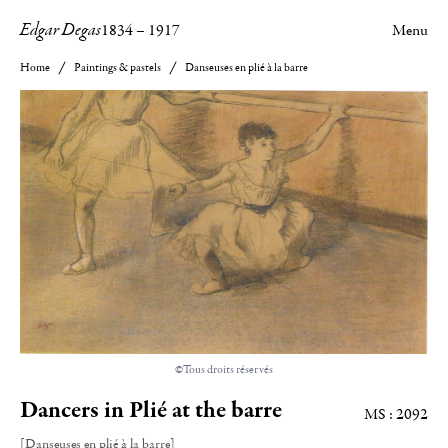
Edgar Degas
1834
–
1917
Menu
Home
Paintings & pastels
Danseuses en plié à la barre
©Tous droits réservés
Dancers in Plié at the barre
MS : 2092
[Danseuses en plié à la barre]