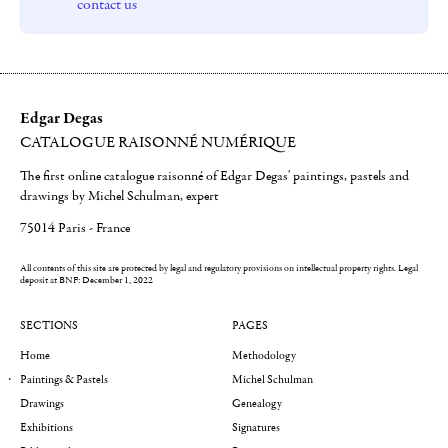
contact us
Edgar Degas
CATALOGUE RAISONNÉ NUMÉRIQUE
The first online catalogue raisonné of Edgar Degas' paintings, pastels and
drawings by Michel Schulman, expert
75014 Paris - France
All contents of this site are protected by legal and regulatory provisions on intellectual property rights.
Legal
deposit at BNF: December 1, 2022
SECTIONS
PAGES
Home
Methodology
Paintings & Pastels
Michel Schulman
Drawings
Genealogy
Exhibitions
Signatures