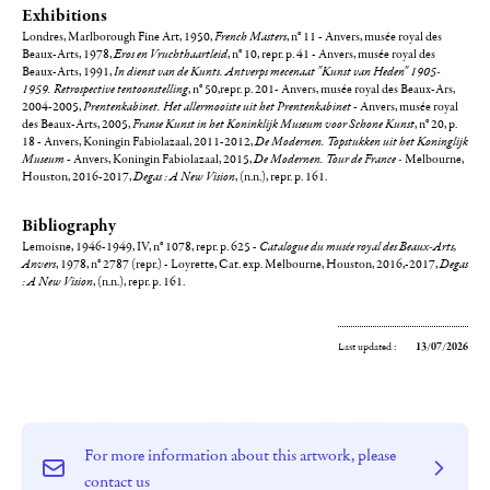
Exhibitions
Londres, Marlborough Fine Art, 1950,
French Masters
, n° 11 - Anvers, musée royal des
Beaux-Arts, 1978,
Eros en Vruchthaartleid
, n° 10, repr. p. 41 - Anvers, musée royal des
Beaux-Arts, 1991,
In dienst van de Kunts. Antverps mecenaat "Kunst van Heden" 1905-
1959. Retrospective tentoonstelling
, n° 50,repr. p. 201- Anvers, musée royal des Beaux-Ars,
2004-2005,
Prentenkabinet. Het allermooiste uit het Prentenkabinet
- Anvers, musée royal
des Beaux-Arts, 2005,
Franse Kunst in het Koninklijk Museum voor Schone Kunst
, n° 20, p.
18 - Anvers, Koningin Fabiolazaal, 2011-2012,
De Modernen. Topstukken uit het Koninglijk
Museum
- Anvers, Koningin Fabiolazaal, 2015,
De Modernen. Tour de France -
Melbourne,
Houston, 2016-2017,
Degas : A New Vision
, (n.n.), repr. p. 161.
Bibliography
Lemoisne, 1946-1949, IV, n° 1078, repr. p. 625 -
Catalogue du musée royal des Beaux-Arts,
Anvers
, 1978, n° 2787 (repr.) - Loyrette, Cat. exp. Melbourne, Houston, 2016,-2017,
Degas
: A New Vision
, (n.n.), repr. p. 161.
Last updated :
13/07/2026
For more information about this artwork, please
contact us