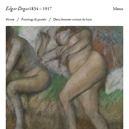
Edgar Degas
1834
–
1917
Menu
Home
Paintings & pastels
Deux femmes sortant du bain