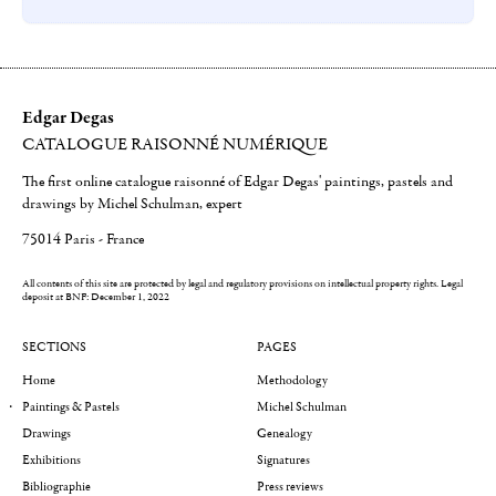
Edgar Degas
CATALOGUE RAISONNÉ NUMÉRIQUE
The first online catalogue raisonné of Edgar Degas' paintings, pastels and
drawings by Michel Schulman, expert
75014 Paris - France
All contents of this site are protected by legal and regulatory provisions on intellectual property rights.
Legal
deposit at BNF: December 1, 2022
SECTIONS
PAGES
Home
Methodology
Paintings & Pastels
Michel Schulman
Drawings
Genealogy
Exhibitions
Signatures
Bibliographie
Press reviews