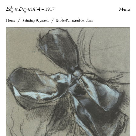
Edgar Degas
1834
–
1917
Menu
Home
Paintings & pastels
Etude d’un nœud de ruban