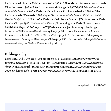
Paris, musée du Louvre, Cabinet des dessins, 1953, n° 98 – Mexico, Museo universitario de
Cinecias y Arte, 1962, n° 23 – Paris, musée de l'Orangerie, 1967-1968,
20 ans d'acquisitions
au musé du Louvre
, n° 460 – Paris, musée du Louvre, Cabinet de dessins, 1968, n° 68 –
Paris, musée de l'Orangerie, 1969,
Degas. Oeuvres du musée du Louvre : Peintures, Pastels,
Dessins, Sculptures,
n° 213, p. 40 – Paris, musée du Jeu de Paume, 1974 [Sans titre] – Paris,
Palais de Tokyo, 1983,
De Delacroix à Picasso
[Non catalogué] – Paris, Ottawa, New York,
1988-1989,
Degas,
n° 240, repr. p. 407 [Paris seulement] – Hambourg, Hamburger
Kunsthalle, 2009,
Intimität und Pose,
fig. 6 repr. p. 88 - Turin, Palazzina della Societa
Promotrice della Belle Arti, 2012-2013, n° 35, repr. p. 114 - Paris, musée d'Orsay,
Degas
Danse Dessin. Hommage à Paul Valéry,
n° 80, repr. p. 134 - Paris, musée d'Orsay, 2023,
Pastels
du musée d'Orsay, de Millet à Redon,
n° 24, p. 51 (repr.).
Bibliography
Lemoisne, 1946-1949, III, n° 908 bis, repr. p. 531 - Monnier,
Inventaire des collections
publiques françaises
, 1985, 29, n° 73, p. 80 - Paris, musée d'Orsay, 2008-2009,
Le
Mystère et
l’éclat
[Non catalogué] - Hambourg, Hamburger Kunsthalle, 2009,
Intimität und Pose,
2009, fig. 6, repr. p. 60 - Pratt,
Le dessin français au XIXe siècle
, 2011, fig. 128, repr. p. 533.
Last updated :
05/01/2026
For more information about this artwork, please