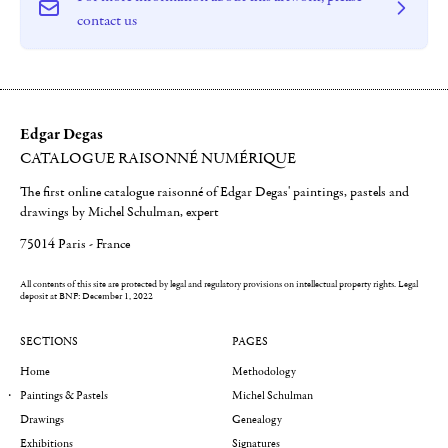
contact us
Edgar Degas
CATALOGUE RAISONNÉ NUMÉRIQUE
The first online catalogue raisonné of Edgar Degas' paintings, pastels and
drawings by Michel Schulman, expert
75014 Paris - France
All contents of this site are protected by legal and regulatory provisions on intellectual property rights.
Legal
deposit at BNF: December 1, 2022
SECTIONS
PAGES
Home
Methodology
Paintings & Pastels
Michel Schulman
Drawings
Genealogy
Exhibitions
Signatures