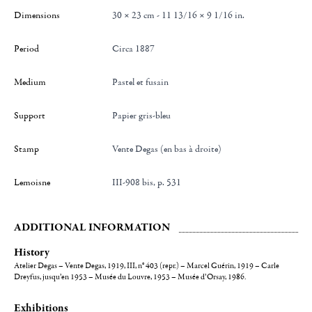
Dimensions
30 × 23 cm - 11 13/16 × 9 1/16 in.
Period
Circa 1887
Medium
Pastel et fusain
Support
Papier gris-bleu
Stamp
Vente Degas (en bas à droite)
Lemoisne
III-908 bis, p. 531
ADDITIONAL INFORMATION
History
Atelier Degas – Vente Degas, 1919, III, n° 403 (repr.) – Marcel Guérin, 1919 – Carle
Dreyfus, jusqu’en 1953 – Musée du Louvre, 1953 – Musée d’Orsay, 1986.
Exhibitions