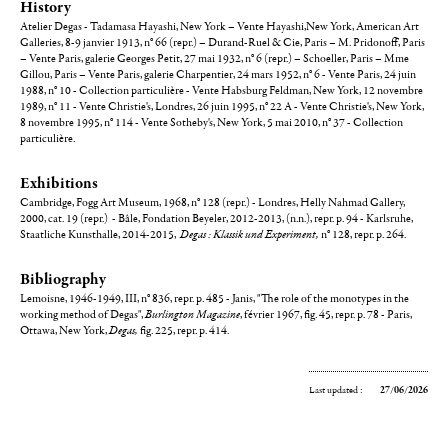
History
Atelier Degas - Tadamasa Hayashi, New York – Vente Hayashi,New York, American Art
Galleries, 8-9 janvier 1913, n° 66 (repr.) – Durand-Ruel & Cie, Paris – M. Pridonoff, Paris
– Vente Paris, galerie Georges Petit, 27 mai 1932, n° 6 (repr.) – Schoeller, Paris – Mme
Gillou, Paris – Vente Paris, galerie Charpentier, 24 mars 1952, n° 6 - Vente Paris, 24 juin
1988, n° 10 - Collection particulière - Vente Habsburg Feldman, New York, 12 novembre
1989, n° 11 - Vente Christie's, Londres, 26 juin 1995, n° 22 A - Vente Christie's, New York,
8 novembre 1995, n° 114 - Vente Sotheby's, New York, 5 mai 2010, n° 37 - Collection
particulière.
Exhibitions
Cambridge, Fogg Art Museum, 1968, n° 128 (repr.) - Londres, Helly Nahmad Gallery,
2000, cat. 19 (repr.) - Bâle, Fondation Beyeler, 2012-2013, (n.n.), repr. p. 94 - Karlsruhe,
Staatliche Kunsthalle, 2014-2015,
Degas : Klassik und Experiment,
n° 128, repr. p. 264.
Bibliography
Lemoisne, 1946-1949, III, n° 836, repr. p. 485 - Janis, "The role of the monotypes in the
working method of Degas",
Burlington Magazine
, février 1967, fig. 45, repr. p. 78 - Paris,
Ottawa, New York,
Degas,
fig. 225, repr. p. 414.
Last updated :
27/06/2026