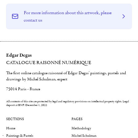
For more information about this artwork, please
contact us
Edgar Degas
CATALOGUE RAISONNÉ NUMÉRIQUE
The first online catalogue raisonné of Edgar Degas' paintings, pastels and
drawings by Michel Schulman, expert
75014 Paris - France
All contents of this site are protected by legal and regulatory provisions on intellectual property rights.
Legal
deposit at BNF: December 1, 2022
SECTIONS
PAGES
Home
Methodology
Paintings & Pastels
Michel Schulman