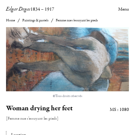
Edgar Degas
1834
–
1917
Menu
Home
Paintings & pastels
Femme nue s’essuyant les pieds
©Tous droits réservés
Woman drying her feet
MS : 1080
[Femme nue s’essuyant les pieds]
Location