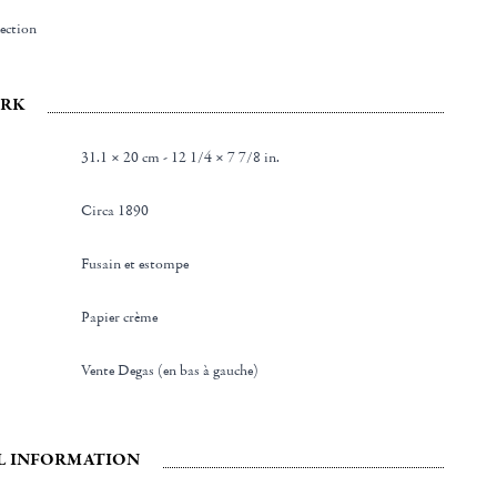
lection
RK
31.1 × 20 cm - 12 1/4 × 7 7/8 in.
Circa 1890
Fusain et estompe
Papier crème
Vente Degas (en bas à gauche)
L INFORMATION