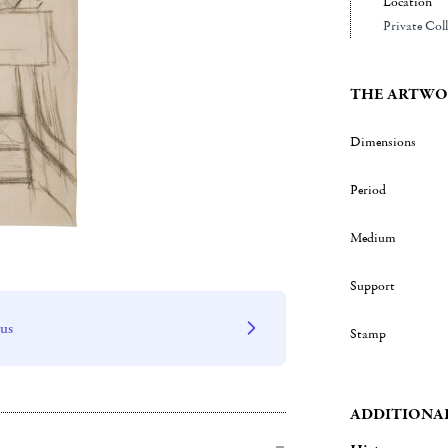
Location
Private Col
THE ARTWO
Dimensions
Period
Medium
Support
 us
Stamp
ADDITIONA