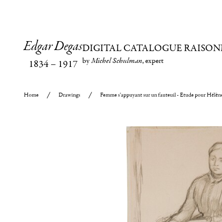
Edgar Degas
DIGITAL CATALOGUE RAISON
by
Michel Schulman
, expert
1834
–
1917
Home
Drawings
Femme s'appuyant sur un fauteuil - Etude pour Hélène