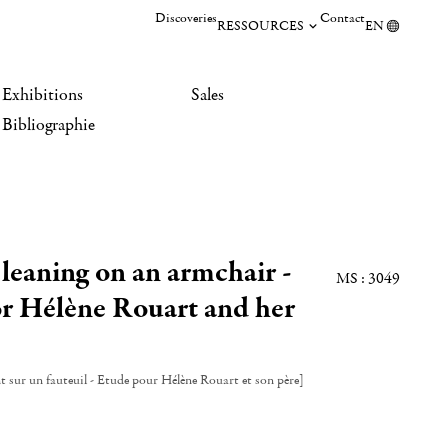
Discoveries
Contact
RESSOURCES
EN
Exhibitions
Sales
Bibliographie
eaning on an armchair -
MS : 3049
or Hélène Rouart and her
 sur un fauteuil - Etude pour Hélène Rouart et son père]