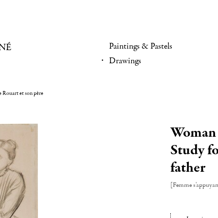
Paintings & Pastels
NÉ
Drawings
 Rouart et son père
Woman l
Study f
father
[Femme s'appuyant