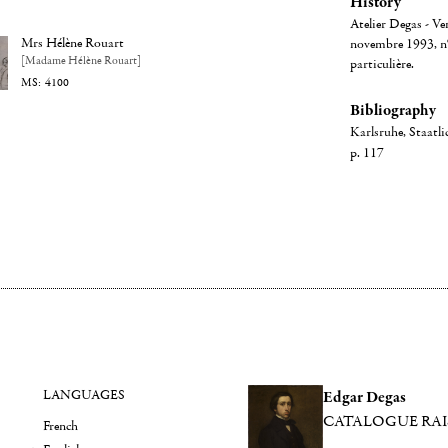
History
Atelier Degas - Ve
Mrs Hélène Rouart
novembre 1993, n° 
[Madame Hélène Rouart]
particulière.
4100
Bibliography
Karlsruhe, Staatl
p. 117
LANGUAGES
Edgar Degas
CATALOGUE RA
French