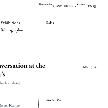
Discoveries
Contact
RESSOURCES
EN
Exhibitions
Sales
Bibliographie
versation at the
MS : 564
's
hez la modiste]
Inv. A I 552
Museen, Haus am