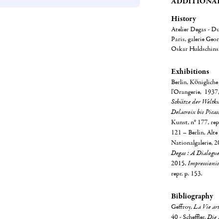
ADDITIONA
History
Atelier Degas - D
Paris, galerie Geo
Oskar Huldschinsk
Exhibitions
Berlin, Königliche
l'Orangerie, 1937,
Schätze der Weltku
Delacroix bis Picas
Kunst, n° 177, rep
121 – Berlin, Alte
Nationalgalerie, 2
Degas : A Dialogue
2015,
Impressioni
repr. p. 153.
Bibliography
Geffroy,
La Vie art
40 - Scheffler,
Die 