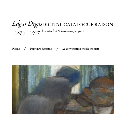
Edgar Degas
DIGITAL CATALOGUE RAISON
by
Michel Schulman
, expert
1834
–
1917
Home
Paintings & pastels
La conversation chez la modiste