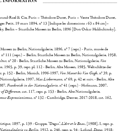
L INFORMATION
urand-Ruel & Cie, Paris – Théodore Duret, Paris – Vente Théodore Duret,
rges Petit, 19 mars 1894, n° 13 [Indique les dimensions : 63 x 84 cm]–
y, Berlin – Staatliche Museen zu Berlin, 1896 [Don Oskar Huldschinsky].
 Museen zu Berlin, Nationalgalerie, 1896, n° 7 (repr.) - Paris, musée de
 n° 111 (repr.) – Berlin, Staatliche Museen zu Berlin, Nationalgalerie, 1958,
ltur,
n° 20 - Berlin, Staatliche Museen zu Berlin, Nationalgalerie,
Von
so
, 1965, p. 39, repr. pl. 112 - Berlin, Alte Museen, 1985, Weltschätze der
r. p. 152 - Berlin, Munich, 1996-1997,
Von Manet bis Van Gogh
, n° 39, p.
 Nationalgalerie, 1997,
Max Liebermann,
n° 69, p. 42 et suiv. - Berlin, Alte
007,
Frankreich in der Nationalgalerie,
n° 41 (repr.)
-
Hofmann, 2007,
 of Difference
, cat. 117, repr. p. 153 - Berlin, Alte Nationalgalerie,
smus-Expressionismus,
n° 132 - Cambridge, Denver, 2017-2018, cat. 162,
istique
, 1897, p. 139 - Grappe, "Degas",
L’Art et le Beau
, [1908], I, repr. p.
Nationalgalerie zu Berlin
, 1912, p. 246, repr. p. 54 - Lafond,
Degas
, 1918-