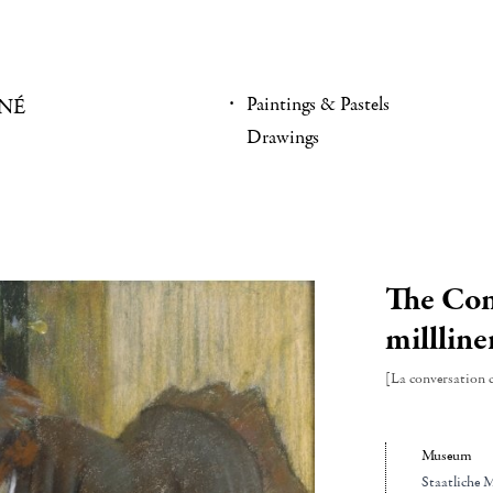
Paintings & Pastels
NÉ
Drawings
The Con
millliner
[La conversation c
Museum
Staatliche 