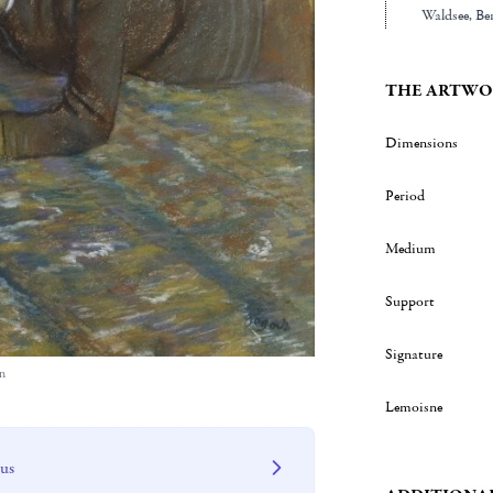
Waldsee
, Be
THE ARTWO
Dimensions
Period
Medium
Support
Signature
in
Lemoisne
 us