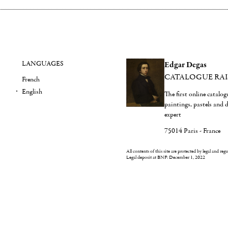
LANGUAGES
Edgar Degas
CATALOGUE RA
French
English
The first online catalo
paintings, pastels and
expert
75014 Paris - France
All contents of this site are protected by legal and reg
Legal deposit at BNF: December 1, 2022