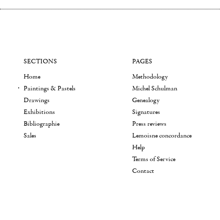
SECTIONS
PAGES
Home
Methodology
Paintings & Pastels
Michel Schulman
Drawings
Genealogy
Exhibitions
Signatures
Bibliographie
Press reviews
Sales
Lemoisne concordance
Help
Terms of Service
Contact