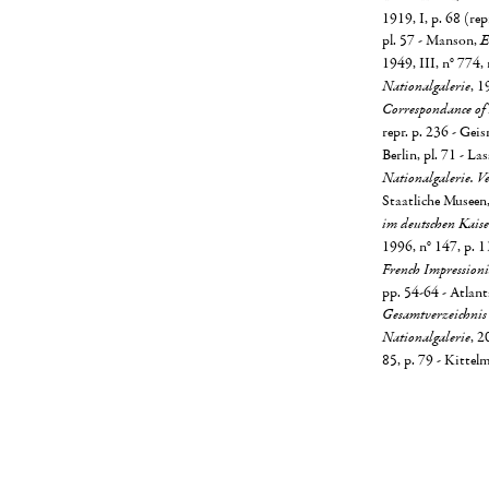
1919, I, p. 68 (re
pl. 57 - Manson,
E
1949, III, n° 774, 
Nationalgalerie
, 1
Correspondance of 
repr. p. 236 - Gei
Berlin, pl. 71 - La
Nationalgalerie. V
Staatliche Museen,
im deutschen Kaise
1996, n° 147, p. 1
French Impression
pp. 54-64 - Atlanta
Gesamtverzeichnis
Nationalgalerie
, 2
85, p. 79 - Kitte