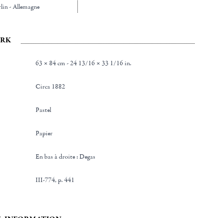
rlin - Allemagne
RK
63 × 84 cm - 24 13/16 × 33 1/16 in.
Circa 1882
Pastel
Papier
en bas à droite : Degas
III-774, p. 441