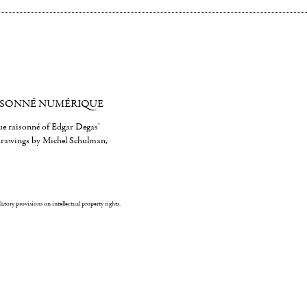
ISONNÉ NUMÉRIQUE
gue raisonné of Edgar Degas'
 drawings by Michel Schulman,
ulatory provisions on intellectual property rights.