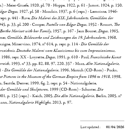
pr.) - Meier-Graefe, 1920, pl. 70 - Hoppe, 1922, p. 61 - Jamot, 1924, p. 150,
dgar Degas,
1927, pl. 58 - Mauclair, 1937, p. 6 (repr.) - Lemoisne, 1946-
repr. p. 441 - Rave,
Die Malerei des XIX. Jahrhunderts. Gemälden der
945, p. 33, pl. 200 - Cooper,
Pastelle von Edgar Degas
, 1952 - Rouart,
The
Berthe Morisot with her Family
, 1957, p. 167 - Jean Bouret,
Degas
, 1965,
smer,
Gemälde. Bildewerke und Zeichnungen des 19. Jahrhunderts
, 1968,
ssaigne, Minervino, 1974, n° 614, p. repr. p. 114 -
Die Gemälde der
erzeichnis. Deutsche Malerei vom Klassizismus bis zum Impressionismus
,
 1986, repr. XX - Loyrette,
Degas
, 1991, p. 610 - Paul,
Französische Kunst
rreich
, 1993, n° 33, pp. 82, 88, 97, 220, 357 - Maaz,
Alte Nationalgalerie,
1 -
Die Gemälde der Nationalgalerie
, 1996, Munich (CD-Rom) - Pucks,
ist Pictures in the Museum of the German Empire from 1896 to 1918
, 1998,
, Seattle, Denver, 1999, fig. 2, repr. p. 54 - Nationalgalerie,
 der Gemälde und Skulpturen,
1999 (CD-Rom) - Schuster,
Die
001, p. 152 (repr.) - Keich, 2005,
Die Alte Nationalgalerie
, Berlin, 2005, n°
lmann,
Nationalgalerie Highlighs,
2013, p. 97.
Last updated :
01/04/2026