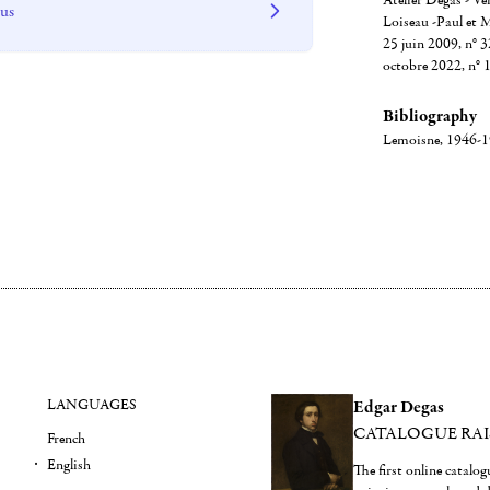
Atelier Degas - Ve
 us
Loiseau -Paul et M
25 juin 2009, n° 3
octobre 2022, n° 1
Bibliography
Lemoisne, 1946-194
LANGUAGES
Edgar Degas
CATALOGUE RA
French
English
The first online catalo