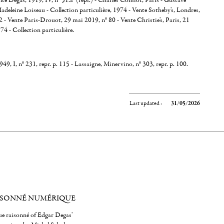
nte Degas, 1919, IV, n° 51.a (repr.) - Charles Comiot, Paris - Gustave
adeleine Loiseau - Collection particulière, 1974 - Vente Sotheby's, Londres,
2 - Vente Paris-Drouot, 29 mai 2019, n° 80 - Vente Christie's, Paris, 21
74 - Collection particulière.
9, I, n° 231, repr. p. 115 - Lassaigne, Minervino, n° 303, repr. p. 100.
Last updated :
31/05/2026
ISONNÉ NUMÉRIQUE
gue raisonné of Edgar Degas'