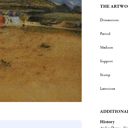
THE ARTWO
Dimensions
Period
Medium
Support
Stamp
Lemoisne
ADDITIONA
History