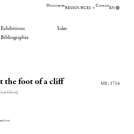
Discoveries
Contact
RESSOURCES
EN
Exhibitions
Sales
Bibliographie
 the foot of a cliff
MS : 1714
une falaise]
lection