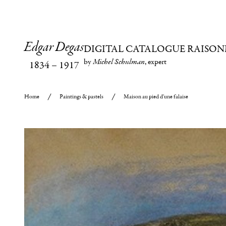
Edgar Degas
DIGITAL CATALOGUE RAISON
by
Michel Schulman
, expert
1834
–
1917
Home
Paintings & pastels
Maison au pied d'une falaise