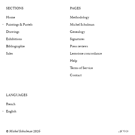
SECTIONS
PAGES
Home
Methodology
Paintings & Pastels
Michel Schulman
Drawings
Genealogy
Exhibitions
Signatures
Bibliographie
Press reviews
Sales
Lemoisne concordance
Help
Terms of Service
Contact
LANGUAGES
French
English
©
Michel Schulman
2026