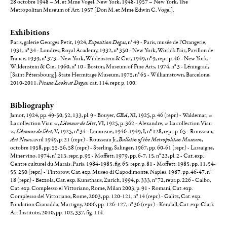
28 octobre 1948 – M. et Mme Vogel, New York, 1948-1957 – New York, The
Metropolitan Museum of Art, 1957 [Don M. et Mme Edwin C. Vogel].
Exhibitions
Paris, galerie Georges Petit, 1924,
Exposition Degas
, n° 49 - Paris, musée de l'Orangerie,
1931, n° 34 - Londres, Royal Academy, 1932, n° 350 - New York, World's Fair, Pavillon de
France, 1939, n° 373 - New York, Wildenstein & Cie., 1949, n° 9, repr. p. 46 - New York,
Wildenstein & Cie., 1960, n° 10 - Boston, Museum of Fine Arts, 1974, n° 3 - Léningrad,
[Saint Pétersbourg], State Hermitage Museum, 1975, n° 65 - Williamstown, Barcelone,
2010-2011,
Picasso Looks at Degas,
cat. 114, repr. p. 100.
Bibliography
Jamot, 1924, pp. 49-50, 52, 133, pl. 9 - Bouyer,
GBA
, XI, 1925, p. 46 (repr.) - Waldemar, «
La collection Viau »,
L’Amour de l’Art
, VI, 1925, p. 362 - Alexandre, « La collection Viau
»,
L’Amour de l’Art
, V, 1925, n° 34 - Lemoisne, 1946-1949, I, n° 128, repr. p. 65 - Rousseau,
Art News
, avril 1949, p. 21 (repr.) - Rousseau Jr.,
Bulletin of the Metropolitan Museum
,
octobre 1958, pp. 55-56, 58 (repr.) - Sterling, Salinger, 1967, pp. 60-61 (repr.) - Lassaigne,
Minervino, 1974, n° 213, repr. p. 95 - Moffett, 1979, pp. 6-7, 15, n° 23, pl. 2 - Cat. exp.
Centre culturel du Marais, Paris, 1984-1985, fig. 65, repr. p. 81 - Moffett, 1985, pp. 11, 54-
55, 250 (repr.) - Tintorow, Cat. exp. Museo di Capodimonte, Naples, 1987, pp. 46-47, n°
18 (repr.) - Bezzola, Cat. exp. Kunsthaus, Zurich, 1994, p. 333, n° 72, repr. p. 226 - Calbo,
Cat. exp. Complesso el Vittoriano, Rome, Milan 2003, p. 91 - Romani, Cat. exp.
Complesso del Vittoriano, Rome, 2003, pp. 120-121, n° 14 (repr.) - Galitz, Cat. exp.
Fondation Gianadda, Martigny, 2006, pp. 126-127, n° 36 (repr.) - Kendall, Cat. exp. Clark
Art Institute, 2010, pp. 102, 337, fig. 114.