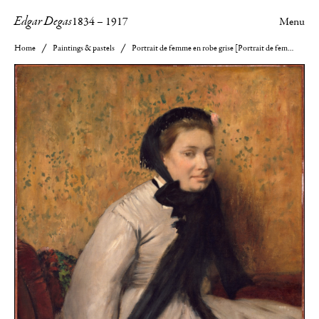
Edgar Degas
1834
–
1917
Menu
Home
Paintings & pastels
Portrait de femme en robe grise [Portrait de femme à la robe blanche, chapeau noir]