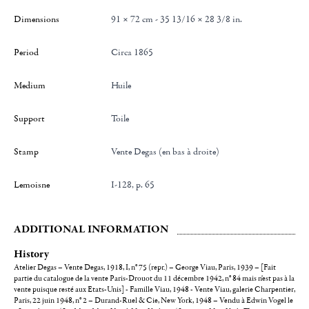
Dimensions
91 × 72 cm - 35 13/16 × 28 3/8 in.
Period
Circa 1865
Medium
Huile
Support
Toile
Stamp
Vente Degas (en bas à droite)
Lemoisne
I-128, p. 65
ADDITIONAL INFORMATION
History
Atelier Degas – Vente Degas, 1918, I, n° 75 (repr.) – George Viau, Paris, 1939 – [Fait
partie du catalogue de la vente Paris-Drouot du 11 décembre 1942, n° 84 mais n'est pas à la
vente puisque resté aux Etats-Unis] - Famille Viau, 1948 - Vente Viau, galerie Charpentier,
Paris, 22 juin 1948, n° 2 – Durand-Ruel & Cie, New York, 1948 – Vendu à Edwin Vogel le