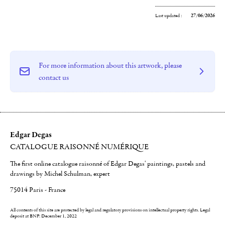
Last updated :
27/06/2026
For more information about this artwork, please
contact us
Edgar Degas
CATALOGUE RAISONNÉ NUMÉRIQUE
The first online catalogue raisonné of Edgar Degas' paintings, pastels and
drawings by Michel Schulman, expert
75014 Paris - France
All contents of this site are protected by legal and regulatory provisions on intellectual property rights.
Legal
deposit at BNF: December 1, 2022