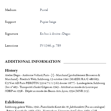
Medium
Pastel
Support
Papier beige
Signature
en bas à droite : Degas
Lemoisne
IV-1346, p. 789
ADDITIONAL INFORMATION
History
Atelier Degas - Ambroise Vollard, Paris - [?] - Marchand [probablement Brosseron &
Marchand] - Friedrich Welz, Salzbourg, 13 octobre 1941 (MAEDI/RA/C 480 603,
C576 et AD Paris PEROTIN/3314/71/1/3 62 dossier 1077) - Landesgalerie, Salzbourg
(Inv. n° 403 - Transporté à Sankt Gilgen en 1943 - Attribué au musée du Louvre par
l'OBIP en 1958 - Dépôt au musée des Beaux-Arts, Lyon, 1954 (MNR 215).
Exhibitions
Salzbourg, galerie Welzs, 1941,
Französische Kunst des 19. Jahrhunderts
(Pas au catalogue)
- Brême, Kunsthalle, 1969, n° 61
-
Nottingham, University Art Gallery, 1969, n ° 28 -