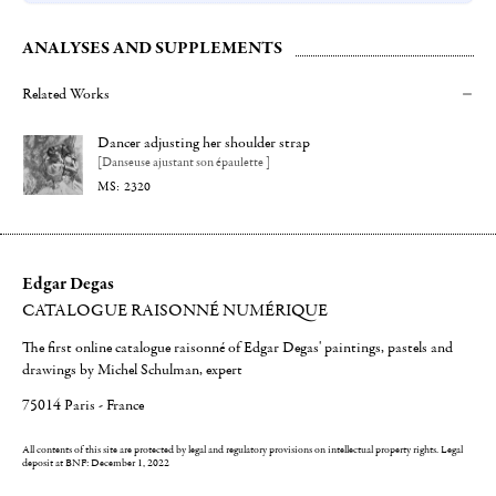
ANALYSES AND SUPPLEMENTS
Related Works
Dancer adjusting her shoulder strap
[Danseuse ajustant son épaulette ]
2320
Edgar Degas
CATALOGUE RAISONNÉ NUMÉRIQUE
The first online catalogue raisonné of Edgar Degas' paintings, pastels and
drawings by Michel Schulman, expert
75014 Paris - France
All contents of this site are protected by legal and regulatory provisions on intellectual property rights.
Legal
deposit at BNF: December 1, 2022