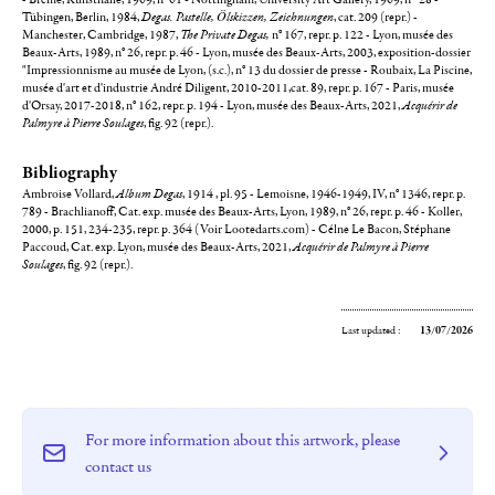
Tübingen, Berlin, 1984,
Degas. Pastelle, Ölskizzen, Zeichnungen
, cat. 209 (repr.) -
Manchester, Cambridge, 1987,
The Private Degas,
n° 167, repr. p. 122 - Lyon, musée des
Beaux-Arts, 1989, n° 26, repr. p. 46 - Lyon, musée des Beaux-Arts, 2003, exposition-dossier
"Impressionnisme au musée de Lyon, (s.c.), n° 13 du dossier de presse - Roubaix, La Piscine,
musée d'art et d'industrie André Diligent, 2010-2011,cat. 89, repr. p. 167 - Paris, musée
d'Orsay, 2017-2018, n° 162, repr. p. 194 - Lyon, musée des Beaux-Arts, 2021,
Acquérir de
Palmyre à Pierre Soulages
, fig. 92 (repr.).
Bibliography
Ambroise Vollard,
Album Degas
, 1914 , pl. 95 - Lemoisne, 1946-1949, IV, n° 1346, repr. p.
789 - Brachlianoff, Cat. exp. musée des Beaux-Arts, Lyon, 1989, n° 26, repr. p. 46 - Koller,
2000, p. 151, 234-235, repr. p. 364 (Voir Lootedarts.com) - Célne Le Bacon, Stéphane
Paccoud, Cat. exp. Lyon, musée des Beaux-Arts, 2021,
Acquérir de Palmyre à Pierre
Soulages
, fig. 92 (repr.).
Last updated :
13/07/2026
For more information about this artwork, please
contact us