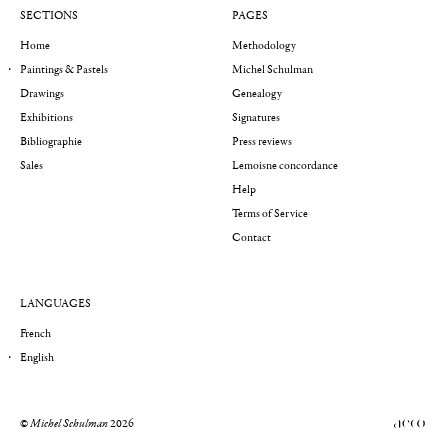
SECTIONS
PAGES
Home
Methodology
Paintings & Pastels
Michel Schulman
Drawings
Genealogy
Exhibitions
Signatures
Bibliographie
Press reviews
Sales
Lemoisne concordance
Help
Terms of Service
Contact
LANGUAGES
French
English
©
Michel Schulman
2026