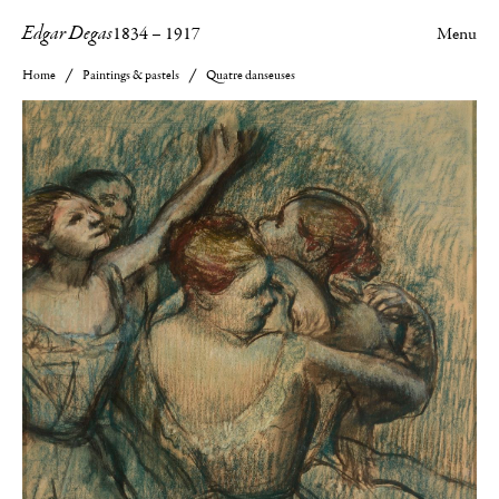
Edgar Degas
1834
–
1917
Menu
Home
Paintings & pastels
Quatre danseuses