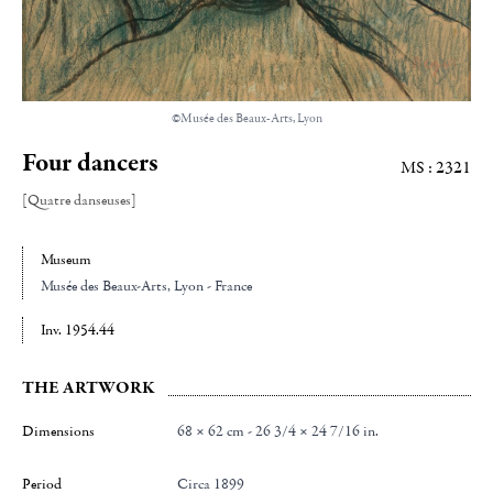
©Musée des Beaux-Arts, Lyon
Four dancers
MS : 2321
[Quatre danseuses]
Museum
Musée des Beaux-Arts
, Lyon - France
Inv. 1954.44
THE ARTWORK
Dimensions
68 × 62 cm - 26 3/4 × 24 7/16 in.
Period
Circa 1899