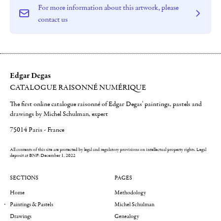
For more information about this artwork, please
contact us
Edgar Degas
CATALOGUE RAISONNÉ NUMÉRIQUE
The first online catalogue raisonné of Edgar Degas' paintings, pastels and
drawings by Michel Schulman, expert
75014 Paris - France
All contents of this site are protected by legal and regulatory provisions on intellectual property rights.
Legal
deposit at BNF: December 1, 2022
SECTIONS
PAGES
Home
Methodology
Paintings & Pastels
Michel Schulman
Drawings
Genealogy