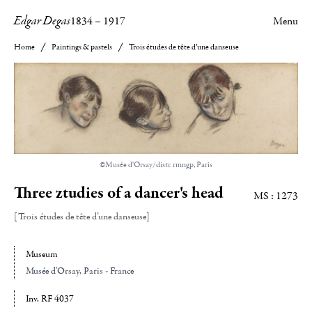
Edgar Degas
1834
–
1917
Menu
Home
Paintings & pastels
Trois études de tête d’une danseuse
©Musée d'Orsay/distr. rmngp, Paris
Three ztudies of a dancer's head
MS : 1273
[Trois études de tête d’une danseuse]
Museum
Musée d'Orsay
, Paris - France
Inv. RF 4037