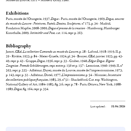
Musée du Louvre, 1911 – Musée d’Orsay, 1986.
Exhibitions
Paris, musée de l'Orangerie, 1937,
Degas
- Paris, musée de l'Orangerie, 1969,
Degas, oeuvres
du musée du Louvre : Peintures, Pastels, Dessins, Sculptures,
n° 175, p. 34
-
Madrid,
Fondation Mapfre, 2008-2009,
Degas el proceso de la creacion -
Hambourg, Hamburger
Kunsthalle, 2009
,
Intimität und Pose,
cat. 114, repr. p. 263.
Bibliography
Jamot,
GBA
,
La collection Camondo au musée du Louvre
, p. 28 - Lafond, 1918-1919, II, p.
29 - Rivière, 1923, p. 84 - Meier-Graefe, 1924, pl. 34 - Bouyer,
GBA
, janvier 1925, pp. 43-
49, repr. p. 43 - Grappe,
Degas
, 1936, repr. p. 33 - Graber, 1940,
Edgar Degas. Eigene
Zeugnisse. Fremde Schilderungen
, repr. entre p. 156 et p. 157 - Lemoisne, 1946-1949, II, n°
593, repr. p. 335 - Adhémar, Dayez, musée du Louvre, musée de l’impressionnisme, 1973,
p. 143, repr. p. 32 - Adhémar, Distel, 1977,
L’impressionnisme
, p. 54 - Monnier,
Inventaire
des collections publiques françaises
, 1985, 29, n° 51 - Shackelford, Cat. exp. Washington,
National Gallery of Art, 1984-1985, fig. 3.6; repr. p. 78 - Paris, Ottawa, New York, 1988-
1989,
Degas
, fig. 164, repr. p. 354.
Last updated :
15/04/2026