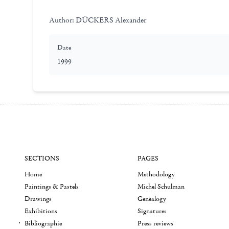
Author:
DÜCKERS Alexander
Date
1999
SECTIONS
PAGES
Home
Methodology
Paintings & Pastels
Michel Schulman
Drawings
Genealogy
Exhibitions
Signatures
Bibliographie
Press reviews