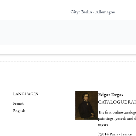
City:
Berlin - Allemagne
LANGUAGES
Edgar Degas
CATALOGUE RA
French
English
The first online catalo
paintings, pastels and
expert
75014 Paris - France