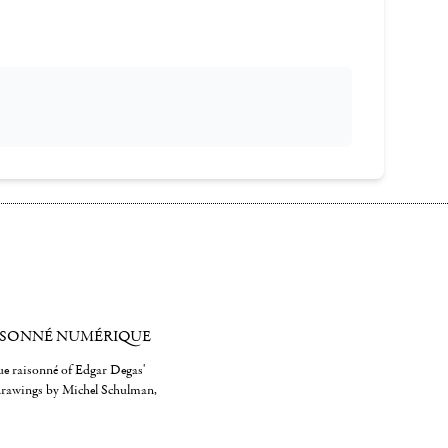
ISONNÉ NUMÉRIQUE
gue raisonné of Edgar Degas'
 drawings by Michel Schulman,