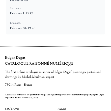
Period details
Start date:
February 1, 1939
End date:
February 28, 1939
Edgar Degas
CATALOGUE RAISONNÉ NUMÉRIQUE
The first online catalogue raisonné of Edgar Degas' paintings, pastels and
drawings by Michel Schulman, expert
75014 Paris - France
All contents of this site are protected by legal and regulatory provisions on intellectual property rights.
Legal
deposit at BNF: December 1, 2022
SECTIONS
PAGES