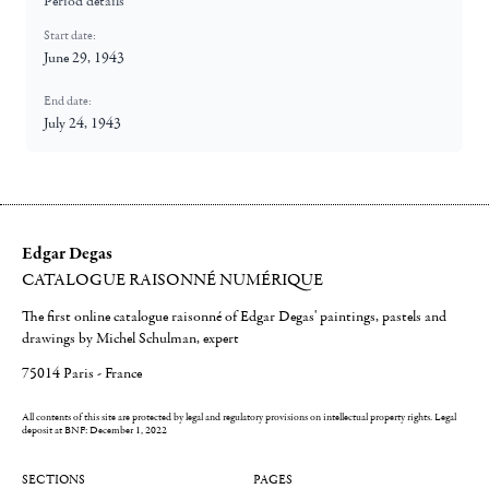
Period details
Start date:
June 29, 1943
End date:
July 24, 1943
Edgar Degas
CATALOGUE RAISONNÉ NUMÉRIQUE
The first online catalogue raisonné of Edgar Degas' paintings, pastels and
drawings by Michel Schulman, expert
75014 Paris - France
All contents of this site are protected by legal and regulatory provisions on intellectual property rights.
Legal
deposit at BNF: December 1, 2022
SECTIONS
PAGES