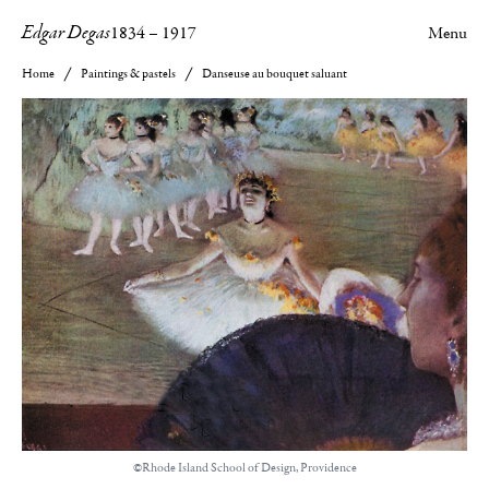
Edgar Degas
1834
–
1917
Menu
Home
Paintings & pastels
Danseuse au bouquet saluant
©Rhode Island School of Design, Providence