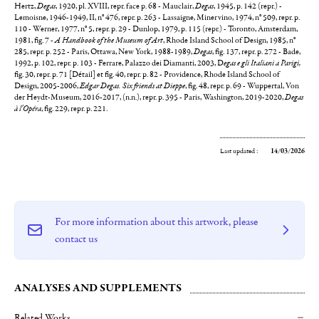
Hertz,
Degas
, 1920, pl. XVIII, repr. face p. 68 - Mauclair,
Degas
, 1945, p. 142 (repr.) -
Lemoisne, 1946-1949, II, n° 476, repr. p. 263 - Lassaigne, Minervino, 1974, n° 509, repr. p.
110 - Werner, 1977, n° 5, repr. p. 29 - Dunlop, 1979, p. 115 (repr.) - Toronto, Amsterdam,
1981, fig. 7 -
A Handbook of the Museum of Art
, Rhode Island School of Design, 1985, n°
285, repr. p. 252 - Paris, Ottawa, New York, 1988-1989,
Degas
, fig. 137, repr. p. 272 - Bade,
1992, p. 102, repr. p. 103 - Ferrare, Palazzo dei Diamanti, 2003, D
egas e gli Italiani a Parigi,
fig. 30, repr. p. 71 [Détail] et fig. 40, repr. p. 82 - Providence, Rhode Island School of
Design, 2005-2006,
Edgar Degas. Six friends at Dieppe
, fig. 48, repr. p. 69 - Wuppertal, Von
der Heydt-Museum, 2016-2017, (n.n.), repr. p. 395 - Paris, Washington, 2019-2020,
Degas
à l'Opéra
, fig. 229, repr. p. 221.
Last updated :
14/03/2026
For more information about this artwork, please
contact us
ANALYSES AND SUPPLEMENTS
Related Works