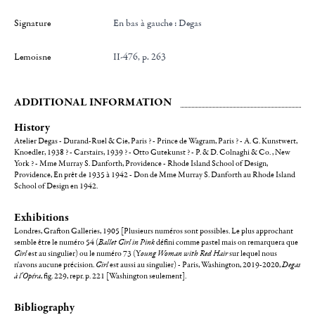
Signature
en bas à gauche : Degas
Lemoisne
II-476, p. 263
ADDITIONAL INFORMATION
History
Atelier Degas - Durand-Ruel & Cie, Paris ? - Prince de Wagram, Paris ? - A. G. Kunstwert,
Knoedler, 1938 ? - Carstairs, 1939 ? - Otto Gutekunst ? - P. & D. Colnaghi & Co. , New
York ? - Mme Murray S. Danforth, Providence - Rhode Island School of Design,
Providence, En prêt de 1935 à 1942 - Don de Mme Murray S. Danforth au Rhode Island
School of Design en 1942.
Exhibitions
Londres, Grafton Galleries, 1905 [Plusieurs numéros sont possibles. Le plus approchant
semble être le numéro 54 (
Ballet Girl in Pink
défini comme pastel mais on remarquera que
Girl
est au singulier) ou le numéro 73 (Y
oung Woman with Red Hair
sur lequel nous
n'avons aucune précision.
Girl
est aussi au singulier) - Paris, Washington, 2019-2020,
Degas
à l'Opéra
, fig. 229, repr. p. 221 [Washington seulement].
Bibliography