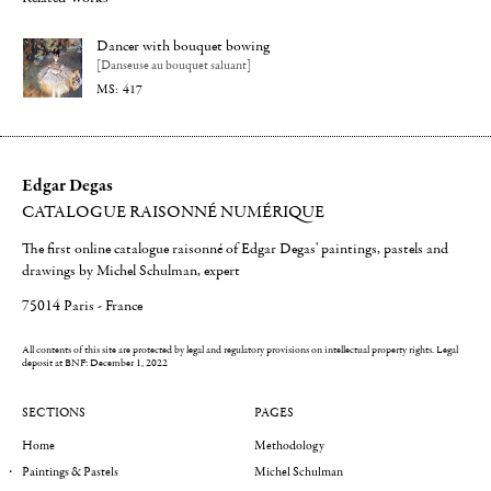
Dancer with bouquet bowing
[Danseuse au bouquet saluant]
417
Edgar Degas
CATALOGUE RAISONNÉ NUMÉRIQUE
The first online catalogue raisonné of Edgar Degas' paintings, pastels and
drawings by Michel Schulman, expert
75014 Paris - France
All contents of this site are protected by legal and regulatory provisions on intellectual property rights.
Legal
deposit at BNF: December 1, 2022
SECTIONS
PAGES
Home
Methodology
Paintings & Pastels
Michel Schulman