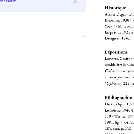
contacter
Historique
Atelier Degas - Du
Knoedler, 1938 ? 
York ? - Mme Murr
En prêt de 1935 à
Design en 1942.
Expositions
Londres, Grafton 
semble être le num
Girl
est au singul
aucune précision.
l'Opéra
, fig. 229,
Bibliographie
Hertz,
Degas
, 1920
Lemoisne, 1946-194
110 - Werner, 1977
1981, fig. 7 -
A Ha
285, repr. p. 252