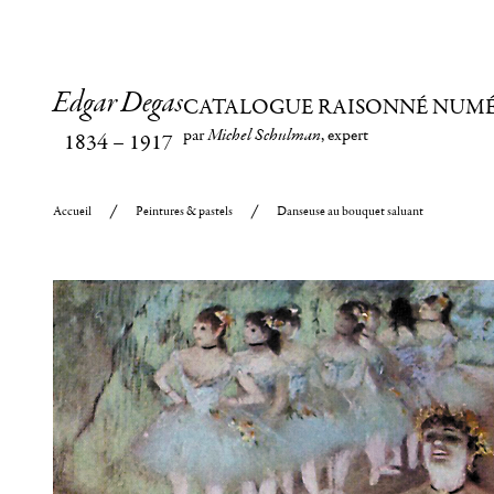
Edgar Degas
CATALOGUE RAISONNÉ NUM
par
Michel Schulman
, expert
1834
–
1917
Accueil
Peintures & pastels
Danseuse au bouquet saluant