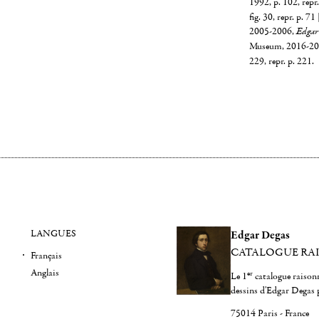
1992, p. 102, repr
fig. 30, repr. p. 7
2005-2006,
Edgar 
Museum, 2016-2017
229, repr. p. 221.
LANGUES
Edgar Degas
CATALOGUE RA
Français
Anglais
er
Le 1
catalogue raisonn
dessins d'Edgar Degas 
75014 Paris - France