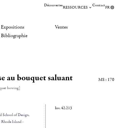
Découvertes
Contact
RESSOURCES
FR
Expositions
Ventes
Bibliographie
e au bouquet saluant
MS : 170
quet bowing]
Inv. 42.213
d School of Design
,
- Rhode Island -