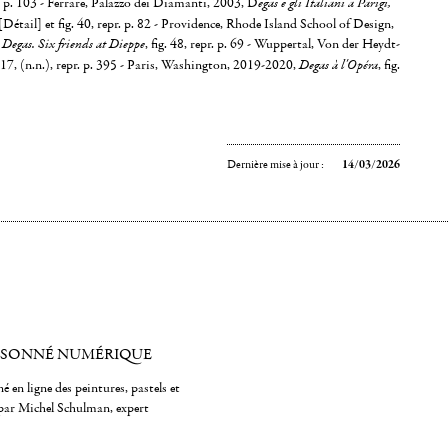
. p. 103 - Ferrare, Palazzo dei Diamanti, 2003, D
egas e gli Italiani a Parigi,
1 [Détail] et fig. 40, repr. p. 82 - Providence, Rhode Island School of Design,
Degas. Six friends at Dieppe
, fig. 48, repr. p. 69 - Wuppertal, Von der Heydt-
, (n.n.), repr. p. 395 - Paris, Washington, 2019-2020,
Degas à l'Opéra
, fig.
Dernière mise à jour :
14/03/2026
ISONNÉ NUMÉRIQUE
é en ligne des peintures, pastels et
par Michel Schulman, expert