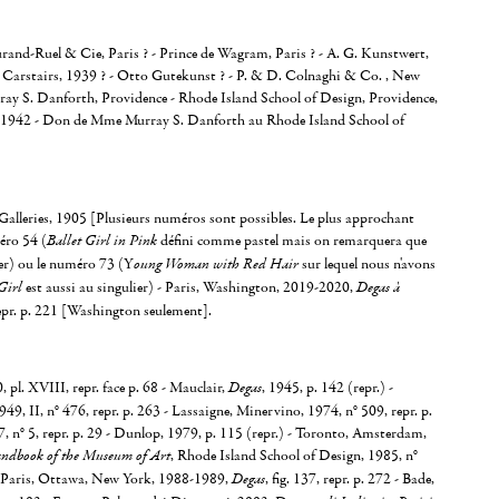
rand-Ruel & Cie, Paris ? - Prince de Wagram, Paris ? - A. G. Kunstwert,
- Carstairs, 1939 ? - Otto Gutekunst ? - P. & D. Colnaghi & Co. , New
ay S. Danforth, Providence - Rhode Island School of Design, Providence,
 1942 - Don de Mme Murray S. Danforth au Rhode Island School of
Galleries, 1905 [Plusieurs numéros sont possibles. Le plus approchant
éro 54 (
Ballet Girl in Pink
défini comme pastel mais on remarquera que
ier) ou le numéro 73 (Y
oung Woman with Red Hair
sur lequel nous n'avons
Girl
est aussi au singulier) - Paris, Washington, 2019-2020,
Degas à
 repr. p. 221 [Washington seulement].
, pl. XVIII, repr. face p. 68 - Mauclair,
Degas
, 1945, p. 142 (repr.) -
9, II, n° 476, repr. p. 263 - Lassaigne, Minervino, 1974, n° 509, repr. p.
, n° 5, repr. p. 29 - Dunlop, 1979, p. 115 (repr.) - Toronto, Amsterdam,
ndbook of the Museum of Art
, Rhode Island School of Design, 1985, n°
 - Paris, Ottawa, New York, 1988-1989,
Degas
, fig. 137, repr. p. 272 - Bade,