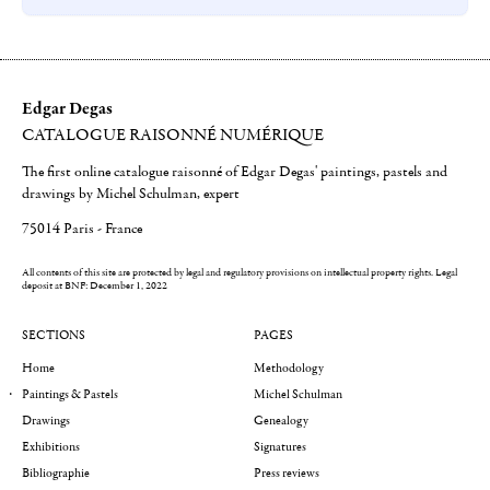
Edgar Degas
CATALOGUE RAISONNÉ NUMÉRIQUE
The first online catalogue raisonné of Edgar Degas' paintings, pastels and
drawings by Michel Schulman, expert
75014 Paris - France
All contents of this site are protected by legal and regulatory provisions on intellectual property rights.
Legal
deposit at BNF: December 1, 2022
SECTIONS
PAGES
Home
Methodology
Paintings & Pastels
Michel Schulman
Drawings
Genealogy
Exhibitions
Signatures
Bibliographie
Press reviews