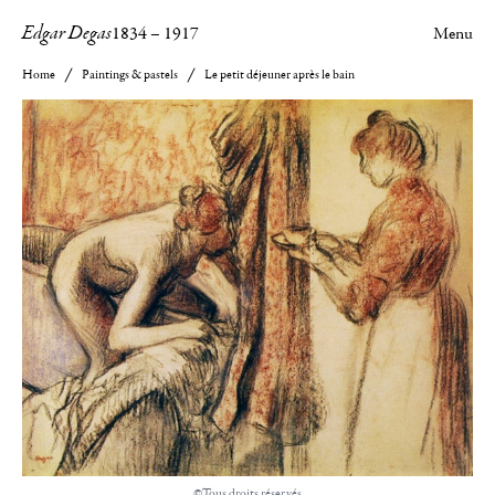
Edgar Degas
1834
–
1917
Menu
Home
Paintings & pastels
Le petit déjeuner après le bain
©Tous droits réservés