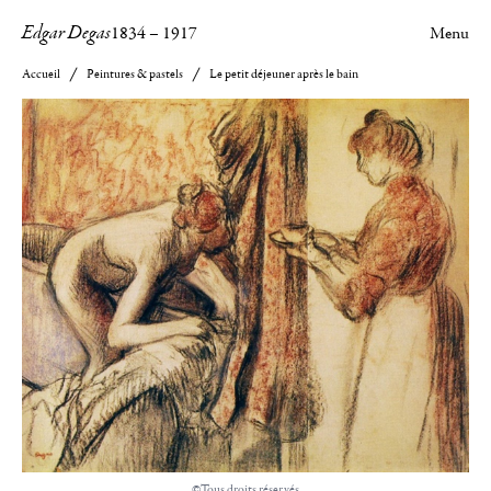
Edgar Degas
1834
–
1917
Menu
Accueil
Peintures & pastels
Le petit déjeuner après le bain
©Tous droits réservés