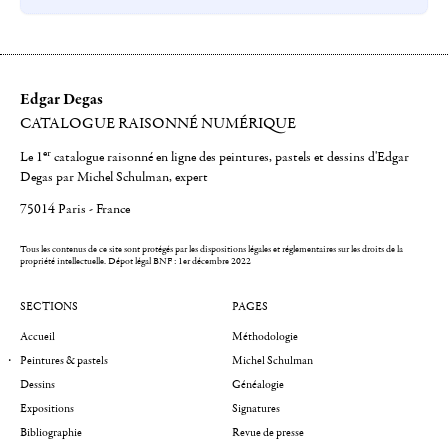
Edgar Degas
CATALOGUE RAISONNÉ NUMÉRIQUE
er
Le 1
catalogue raisonné en ligne des peintures, pastels et dessins d'Edgar
Degas par Michel Schulman, expert
75014 Paris - France
Tous les contenus de ce site sont protégés par les dispositions légales et réglementaires sur les droits de la
propriété intellectuelle.
Dépot légal BNF : 1er décembre 2022
SECTIONS
PAGES
Accueil
Méthodologie
Peintures & pastels
Michel Schulman
Dessins
Généalogie
Expositions
Signatures
Bibliographie
Revue de presse