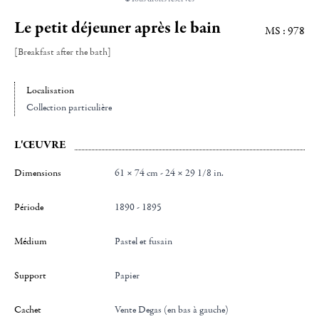
Le petit déjeuner après le bain
MS : 978
[Breakfast after the bath]
Localisation
Collection particulière
L'ŒUVRE
Dimensions
61 × 74 cm - 24 × 29 1/8 in.
Période
1890 - 1895
Médium
Pastel et fusain
Support
Papier
Cachet
Vente Degas (en bas à gauche)