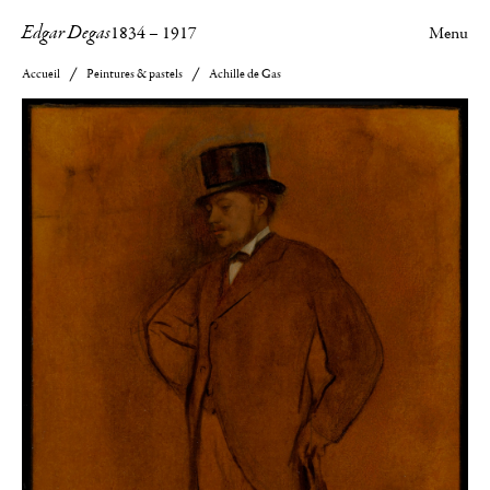
Edgar Degas
1834
–
1917
Menu
Accueil
Peintures & pastels
Achille de Gas