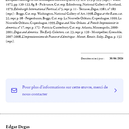
1972, pp. 130-133, fig. 8 - Pickvance, Cat. exp. Edimbourg, National Gallery of Scotland,
1979,
Edinburgh International Fesrtival
, n° 5, repr. p. 11 - Terrasse,
Degas
, 1981, n° 189
(repr.) - Boggs, Cat. exp. Washington, National Gallery of Art, 1998,
Degas at the Races
, cat.
52, repr. p. 98 - Feigenbaum, Boggs, Cat. exp. La Nouvelle Orléans, Copenhague, 1999, La
Nouvelle Orléans, Copenhague, 1999,
Degas and New Orleans. A French Impressionist in
America
, n° 17, repr. p. 172 - Patricia Canterbury, Cat. exp. Atlanta, Minneapolis, 2000-
2001,
Degas and America. The Early Colectors,
cat. 23, repr. p. 120 - Montpellier, Grenoble,
2007-2008,
L'impressionnisme de France et d'Amérique : Monet, Renoir, Sisley, Degas,
p. 152
(repr.).
Dernière mise à jour :
30/06/2026
Pour plus d'informations sur cette œuvre, merci de
nous contacter
Edgar Degas