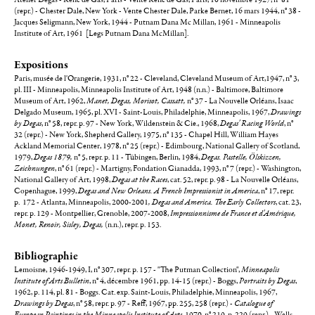
(repr.) - Chester Dale, New York - Vente Chester Dale, Parke Bernet, 16 mars 1944, n° 38 -
Jacques Seligmann, New York, 1944 - Putnam Dana Mc Millan, 1961 - Minneapolis
Institute of Art, 1961 [Legs Putnam Dana McMillan].
Expositions
Paris, musée de l'Orangerie, 1931, n° 22 - Cleveland, Cleveland Museum of Art,1947, n° 3,
pl. III - Minneapolis, Minneapolis Institute of Art, 1948 (n.n.) - Baltimore, Baltimore
Museum of Art,
1962,
Manet, Degas, Morisot, Cassatt,
n° 37 - La Nouvelle Orléans, Isaac
Delgado Museum, 1965, pl. XVI - Saint-Louis, Philadelphie, Minneapolis, 1967,
Drawings
by Degas
, n° 58, repr. p. 97 - New York, Wildenstein & Cie., 1968,
Degas' Racing World
, n°
32 (repr.) - New York, Shepherd Gallery, 1975, n° 135 - Chapel Hill, William Hayes
Ackland Memorial Center, 1978, n° 25 (repr.) - Edimbourg, National Gallery of Scotland,
1979,
Degas 1879,
n° 5, repr. p. 11 - Tübingen, Berlin, 1984,
Degas. Pastelle, Ölskizzen,
Zeichnungen
, n° 61 (repr.) - Martigny, Fondation Gianadda, 1993, n° 7 (repr.) - Washington,
National Gallery of Art, 1998,
Degas at the Races
, cat. 52, repr. p. 98 - La Nouvelle Orléans,
Copenhague, 1999,
Degas and New Orleans. A French Impressionist in America
, n° 17, repr.
p. 172 - Atlanta, Minneapolis, 2000-2001
, Degas and America. The Early Collectors
, cat. 23,
repr. p. 129 - Montpellier, Grenoble, 2007-2008,
Impressionnisme de France et d'Amérique,
Monet, Renoir, Sisley, Degas,
(n.n.), repr. p. 153.
Bibliographie
Lemoisne, 1946-1949, I, n° 307, repr. p. 157 - "The Putman Collection",
Minneapolis
Institute of Arts Bulletin
, n° 4, décembre 1961, pp. 14-15 (repr.) - Boggs,
Portraits by Degas
,
1962, p. 114, pl. 81 - Boggs. Cat. exp. Saint-Louis, Philadelphie, Minneapolis, 1967,
Drawings by Degas
, n° 58, repr. p. 97 - Reff, 1967, pp. 255, 258 (repr.) -
Catalogue of
European Paintings in the Minneapolis Institute of Arts
, 1970, n° 219, p. 229 (repr.) - Wells,