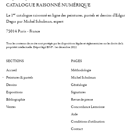
CATALOGUE RAISONNÉ NUMÉRIQUE
er
Le 1
catalogue raisonné en ligne des peintures, pastels et dessins d'Edgar
Degas par Michel Schulman, expert
75014 Paris - France
Tous les contenus de ce site sont protégés par les dispositions légales et réglementaires sur les droits de la
propriété intellectuelle.
Dépot légal BNF : 1er décembre 2022
SECTIONS
PAGES
Accueil
Méthodologie
Peintures & pastels
Michel Schulman
Dessins
Généalogie
Expositions
Signatures
Bibliographie
Revue de presse
Ventes
Concordance Lemoisne
Aide
Conditions d'utilisation
Contact