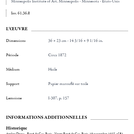
Minneapolis Institute of Art
, Minneapolis - Minnesota - Etats-Unis
Inv. 61.36.8
L'ŒUVRE
Dimensions
36 × 23 cm - 14 3/16 × 9 1/16 in.
Période
Circa 1872
Médium
Huile
Support
Papier marouflé sur toile
Lemoisne
I-307, p. 157
INFORMATIONS ADDITIONNELLES
Historique
Atelier Degas - René de Gas, Paris - Vente René de Gas, Paris, 10 novembre 1927, n° 81