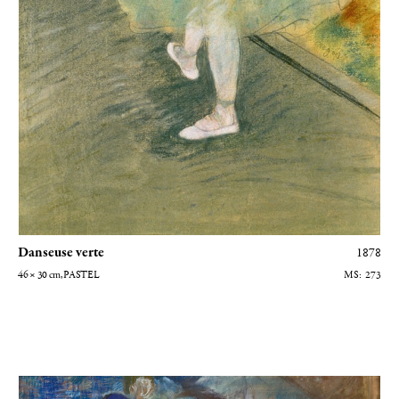
Danseuse verte
1878
46 × 30
cm
, PASTEL
273
Femme devant un miroir