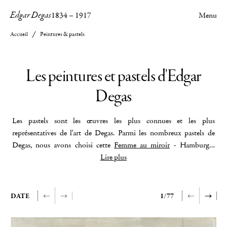
Edgar Degas
1834
–
1917
Menu
Accueil
Peintures & pastels
Les peintures et pastels d'Edgar
Degas
Les pastels sont les œuvres les plus connues et les plus
représentatives de l'art de Degas. Parmi les nombreux pastels de
Degas, nous avons choisi cette
Femme au miroir
- Hamburger
Kunsthalle (Hambourg) - reproduite en page d'accueil. Ici, Degas a
Lire plus
choisi d'élégantes et harmonieuses couleurs montrant qu'il maîtrise
parfaitement sa technique : comme
Chez la modiste
du musée
Thyssen-Bornemizsa – Madrid - et sa
Chanteuse en vert
du
DATE
1/77
Metropolitan Museum of Art, New York. Dans certains, il joue avec
une couleur dominante, avec le vert dans ses
Grandes danseuses
,
Le défilé