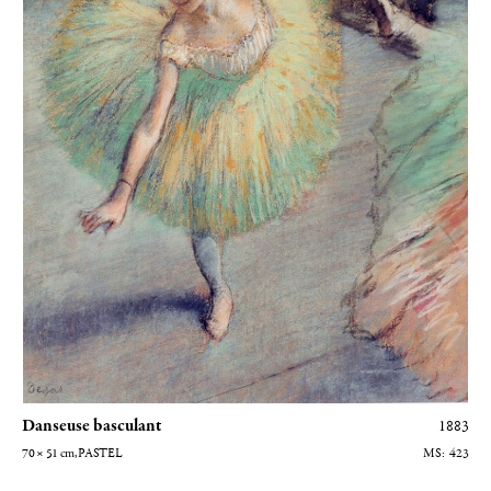
Danseuse basculant
1883
70 × 51
cm
, PASTEL
423