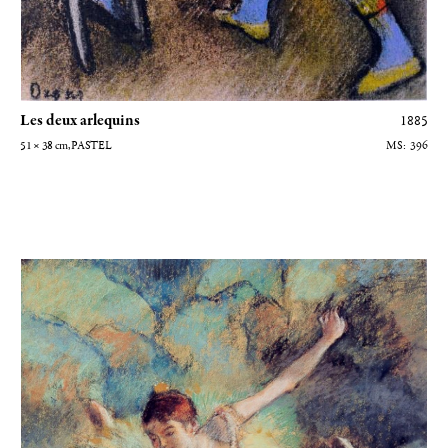
Les deux arlequins
1885
51 × 38
cm
, PASTEL
396
Danseuse basculant