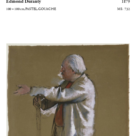
Edmond Duranty
1879
100 × 100
cm
, PASTEL, GOUACHE
732
Jules Perrot