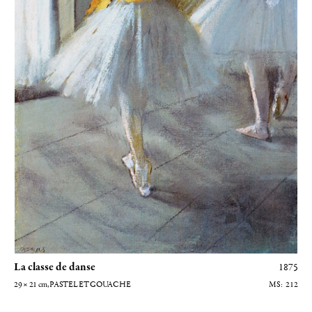
La classe de danse
1875
29 × 21
cm
, PASTEL ET GOUACHE
212