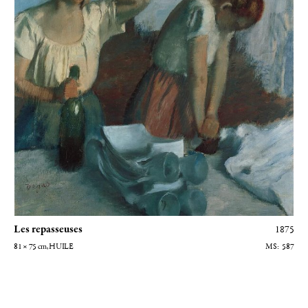
Les repasseuses
1875
81 × 75
cm
, HUILE
587