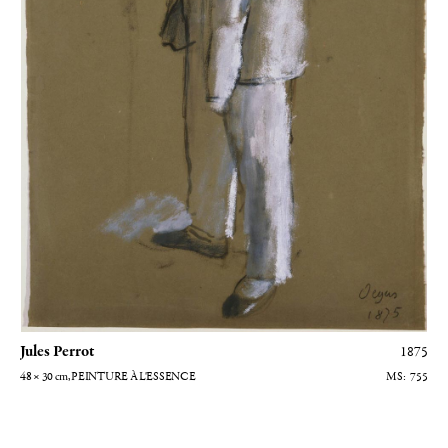
Jules Perrot
1875
48 × 30
cm
, PEINTURE À L'ESSENCE
755