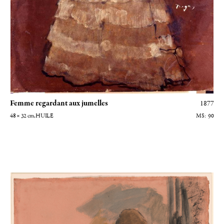
Femme regardant aux jumelles
1877
48 × 32
cm
, HUILE
90
Danseuse assise - Etude pour Le foyer de la danse à l’Opéra