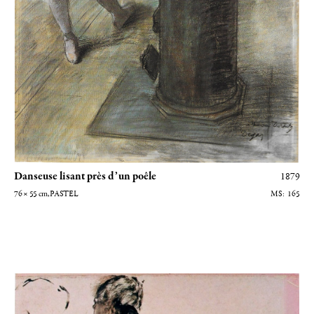
Danseuse lisant près d’un poêle
1879
76 × 55
cm
, PASTEL
165
Danseuse debout vue de dos