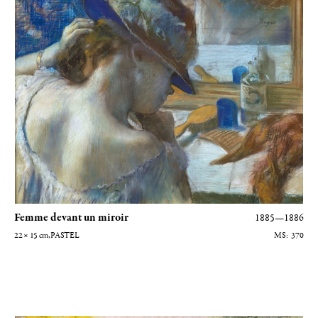
Femme devant un miroir
1885—1886
22 × 15
cm
, PASTEL
370
Les deux arlequins