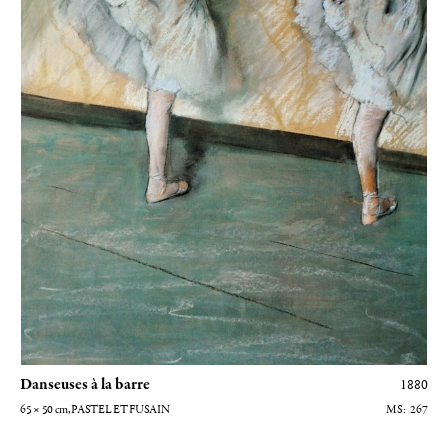
Danseuses à la barre
1880
65 × 50
cm
, PASTEL ET FUSAIN
267