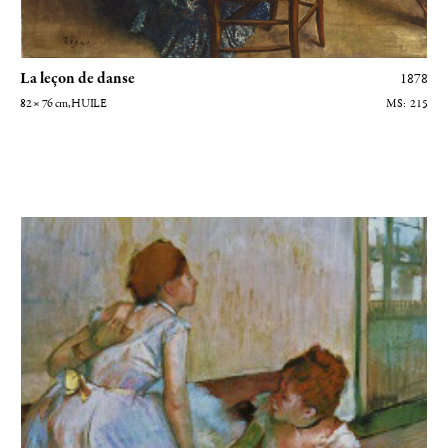
La leçon de danse
1878
82 × 76
cm
, HUILE
215
Danseuses au repos