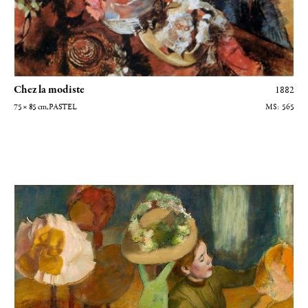
Chez la modiste
1882
75 × 85
cm
, PASTEL
565
Chez la modiste