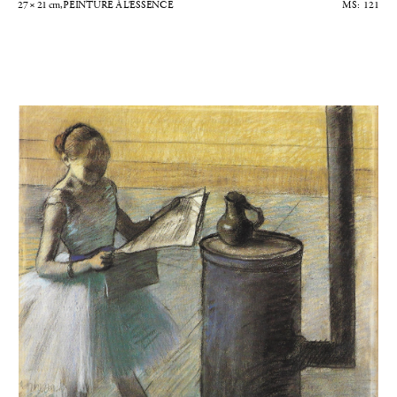
27 × 21
cm
, PEINTURE À L'ESSENCE
121
Danseuse lisant près d’un poêle