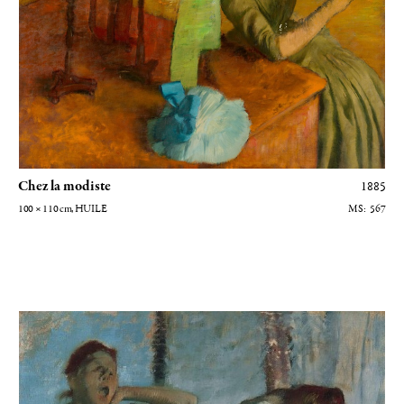
Chez la modiste
1885
100 × 110
cm
, HUILE
567
Les repasseuses