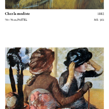
Chez la modiste
1882
70 × 70
cm
, PASTEL
562
Chez la modiste