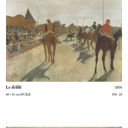
avec le bleu dans ses
Deux danseuses au repos
et avec le rose dans ses
Danseuses
du Fitzwilliam Museum, Cambridge. Pour ses pastels,
Degas peut utiliser des supports variés : papier, panneau, carton et
même toile comme pour ses
Danseuses assises
. Il se tourne aussi vers
d'autres sujets tels que les baigneuses qu'illustre ce pastel
Baigneuses
de la National Gallery, Washington et les courses de chevaux
comme
Avant la course
du Cleveland Museum of Art.
Les peintures présentent une autre facette de l'art de Degas. Il y traite
certains sujets qu'on ne retrouve pas dans ses pastels touchant par
exemple à la musique et l'Opéra comme
Le père de Degas écoutant
Pagans
du Boston Museum of Fine Arts.
Le défilé
1866
Un autre thème abordé par Degas, essentiellement dans ses peintures
46 × 61
cm
, HUILE
56
: ses portraits dont
La famille Bellelli
du musée d'Orsay est sans
doute l'exemple le plus illustre.
Par la variété des sujets traités dans ses peintures et pastels, Degas fut
un observateur de l'intime se démarquant ainsi des artistes
Avant la course