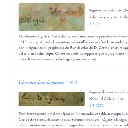
Signé en bas à droite : D
Yale University Art Gall
MS-99
Visiblement signée en bas à droite, cette œuvre est la première vendue au
n° 18. La signature du haut est en partie effacée mais c’est la seconde à
par l’originalité du graphisme du E et de celui du D. Cette signature a
bel et bien authentique. On est en droit de supposer que le graphisme, n
carte de visite manuscrite de Degas (voir ci-contre).
Chevaux dans la prairie
- 1871
Signé et daté en bas à dro
National Gallery of Art 
MS-2076
Peut-êttre exécuté lors d’un séjour en Normandie, ce tableau évoque la 
Cette scène attendrissante ne nous étonnera donc pas. Quant à la signatu
inhabituelle et ne manque pas d’originalité. On décrypte sans hésiter le 