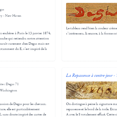
egas
ery - New Haven
Le tableau rend bien la couleur crème
x enchères à Paris le 13 janvier 1874,
s’intéressera, là encore, à la forme o
 gauche qui retiendra notre attention
pparaît rarement chez Degas mais est
otamment du E, s’est inspiré de la
La Repasseuse à contre-jour
- 
ite : Degas 71
- Washington
passion de Degas pour les chevaux.
On distingue à peine la signature m
re, elle est particulièrement
repasseuse et le bord de la toile. Etra
E, sans doute inspiré des cartes de
A avec le S totalement effacé. Cette 