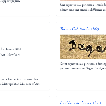
 support papier.
Une signature au pinceau à l’huile d
néanmoins une sensible différence con
Thérèse Gobillard
- 1869
uche : Degas 1868
 Art - New York
Cette signature au pinceau se disting
peu communes chez Degas. La signatur
peine lisible. On discerne plus
 le Metropolitan Museum of Art.
La Classe de danse
- 1870