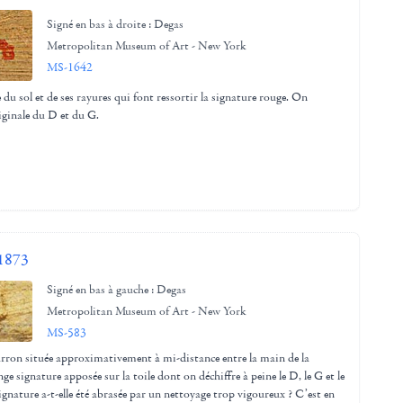
Signé en bas à droite : Degas
Metropolitan Museum of Art - New York
MS-1642
 du sol et de ses rayures qui font ressortir la signature rouge. On
riginale du D et du G.
1873
Signé en bas à gauche : Degas
Metropolitan Museum of Art - New York
MS-583
arron située approximativement à mi-distance entre la main de la
nge signature apposée sur la toile dont on déchiffre à peine le D, le G et le
signature a-t-elle été abrasée par un nettoyage trop vigoureux ? C’est en