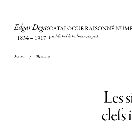
Edgar Degas
CATALOGUE RAISONNÉ NUM
par
Michel Schulman
, expert
1834
–
1917
Accueil
Signatures
Les s
clefs