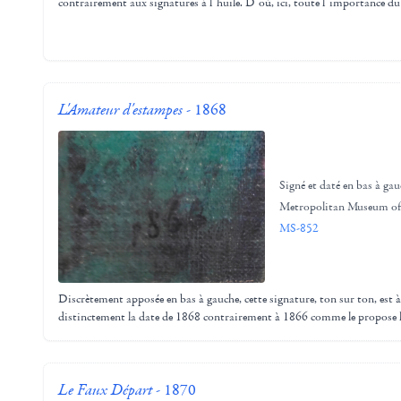
contrairement aux signatures à l’huile. D’où, ici, toute l’importance du
L'Amateur d'estampes
- 1868
Signé et daté en bas à ga
Metropolitan Museum of
MS-852
Discrètement apposée en bas à gauche, cette signature, ton sur ton, est à 
distinctement la date de 1868 contrairement à 1866 comme le propose
Le Faux Départ
- 1870