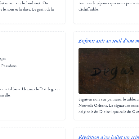
faitement sur le fond vert. On
tout cas la réponse que nous pouvons
 le nom et la date. Le grain de la
déchiffrable.
Enfants assis au seuil d'une 
egas
 Pasadena
es du tableau. Hormis le D et le g, on
arelle.
Signé en noir sur panneau, le tablea
Nouvelle Orléans. La signature ress
originale du D ainsi que celle du G et
Répétition d'un ballet sur scè