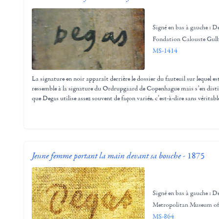
Signé en bas à gauche : D
Fondation Calouste Gulb
MS-1414
La signature en noir apparaît derrière le dossier du fauteuil sur lequel est
ressemble à la signature du Ordrupgaard de Copenhague mais s’en dis
que Degas utilise assez souvent de façon variée, c’est-à-dire sans véritab
Jeune femme portant la main devant sa bouche
- 1875
Signé en bas à gauche : D
Metropolitan Museum of
MS-864