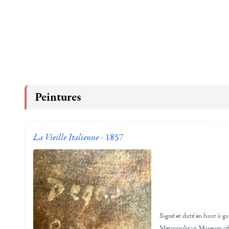
Peintures
La Vieille Italienne
- 1857
Signé et daté en haut à 
Metropolitan Museum of