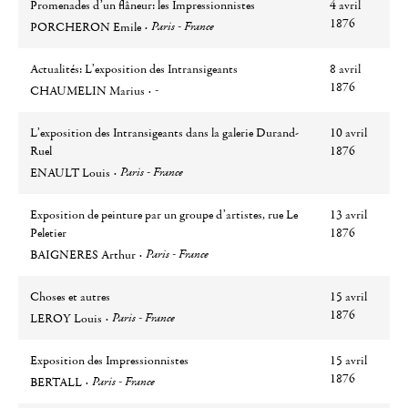
Promenades d’un flâneur: les Impressionnistes
4 avril
Auteur
Ville
1876
Paris - France
PORCHERON Emile
Actualités: L’exposition des Intransigeants
8 avril
Auteur
Ville
1876
-
CHAUMELIN Marius
L’exposition des Intransigeants dans la galerie Durand-
10 avril
Ruel
1876
Auteur
Ville
Paris - France
ENAULT Louis
Exposition de peinture par un groupe d’artistes, rue Le
13 avril
Peletier
1876
Auteur
Ville
Paris - France
BAIGNERES Arthur
Choses et autres
15 avril
Auteur
Ville
1876
Paris - France
LEROY Louis
Exposition des Impressionnistes
15 avril
Auteur
Ville
1876
Paris - France
BERTALL