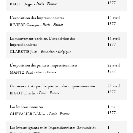
Auteur
Ville
1877
Paris - France
BALLU Roger
L’exposition des Impressionnistes
14 avril
Auteur
Ville
1877
Paris - France
RIVIERE Georges
Le mouvement parisien. L’exposition des
15 avril
Impressionnistes
1877
Auteur
Ville
Bruxelles - Belgique
CLARETIE Jules
L’exposition des peintres impressionnistes
22 avril
Auteur
Ville
1877
Paris - France
MANTZ Paul
Causerie artistique: l’exposition des impressionnistes
28 avril
Auteur
Ville
1877
Paris - France
BIGOT Charles
Les Impressionnistes
1 mai
Auteur
Ville
1877
Paris - France
CHEVALIER Frédéric
Les Intransigeants et les Impressionnistes: Souvenir du
1