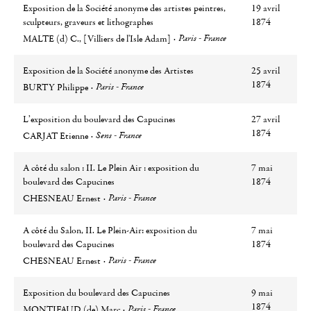
Exposition de la Société anonyme des artistes peintres,
19 avril
sculpteurs, graveurs et lithographes
1874
Auteur
Ville
Paris - France
MALTE (d) C., [Villiers de l'Isle Adam]
Exposition de la Société anonyme des Artistes
25 avril
Auteur
Ville
1874
Paris - France
BURTY Philippe
L’exposition du boulevard des Capucines
27 avril
Auteur
Ville
1874
Sens - France
CARJAT Etienne
A côté du salon : II. Le Plein Air : exposition du
7 mai
boulevard des Capucines
1874
Auteur
Ville
Paris - France
CHESNEAU Ernest
A côté du Salon, II. Le Plein-Air: exposition du
7 mai
boulevard des Capucines
1874
Auteur
Ville
Paris - France
CHESNEAU Ernest
Exposition du boulevard des Capucines
9 mai
Auteur
Ville
1874
Paris - France
MONTIFAUD (de) Marc