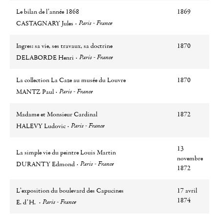
Le bilan de l’année 1868
1869
Auteur
Ville
Paris - France
CASTAGNARY Jules
Ingres: sa vie, ses travaux, sa doctrine
1870
Auteur
Ville
Paris - France
DELABORDE Henri
La collection La Caze au musée du Louvre
1870
Auteur
Ville
Paris - France
MANTZ Paul
Madame et Monsieur Cardinal
1872
Auteur
Ville
Paris - France
HALEVY Ludovic
13
La simple vie du peintre Louis Martin
novembre
Auteur
Ville
Paris - France
DURANTY Edmond
1872
L’exposition du boulevard des Capucines
17 avril
Auteur
Ville
1874
Paris - France
E. d’H.