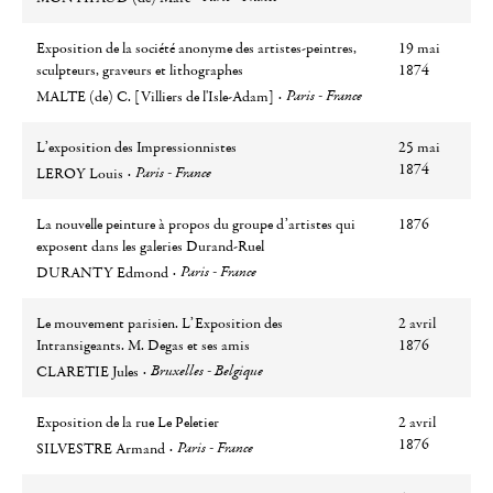
Exposition de la société anonyme des artistes-peintres,
19 mai
sculpteurs, graveurs et lithographes
1874
Auteur
Ville
Paris - France
MALTE (de) C. [Villiers de l'Isle-Adam]
L’exposition des Impressionnistes
25 mai
Auteur
Ville
1874
Paris - France
LEROY Louis
La nouvelle peinture à propos du groupe d’artistes qui
1876
exposent dans les galeries Durand-Ruel
Auteur
Ville
Paris - France
DURANTY Edmond
Le mouvement parisien. L’Exposition des
2 avril
Intransigeants. M. Degas et ses amis
1876
Auteur
Ville
Bruxelles - Belgique
CLARETIE Jules
Exposition de la rue Le Peletier
2 avril
Auteur
Ville
1876
Paris - France
SILVESTRE Armand