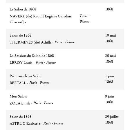
Le Salon de 1868
1868
Auteur
Ville
Paris -
NAVERY (de) Raoul [Eugénie Caroline
France
Chervet]
Salon de 1868
19 mai
Auteur
Ville
1868
Paris - France
THERMINES (de) Achille
La Session du Salon de 1868
20 mai
Auteur
Ville
1868
Paris - France
LEROY Louis
Promenade au Salon
1 juin
Auteur
Ville
1868
Paris - France
BERTALL
Mon Salon
9 juin
Auteur
Ville
1868
Paris - France
ZOLA Emile
Salon de 1868
29 juillet
Auteur
Ville
1868
Paris - France
ASTRUC Zacharie