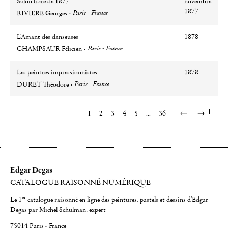
Salon libre de 1877
novembre
Auteur
Ville
1877
Paris - France
RIVIERE Georges
L'Amant des danseuses
1878
Auteur
Ville
Paris - France
CHAMPSAUR Félicien
Les peintres impressionnistes
1878
Auteur
Ville
Paris - France
DURET Théodore
1
2
3
4
5
...
36
Edgar Degas
CATALOGUE RAISONNÉ NUMÉRIQUE
er
Le 1
catalogue raisonné en ligne des peintures, pastels et dessins d'Edgar
Degas par Michel Schulman, expert
75014 Paris - France