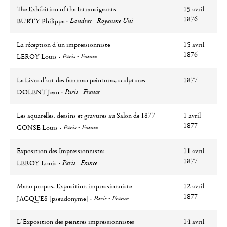
The Exhibition of the Intransigeants
15 avril
Auteur
Ville
1876
Londres - Royaume-Uni
BURTY Philippe
La réception d’un impressionniste
15 avril
Auteur
Ville
1876
Paris - France
LEROY Louis
Le Livre d’art des femmes: peintures, sculptures
1877
Auteur
Ville
Paris - France
DOLENT Jean
Les aquarelles, dessins et gravures au Salon de 1877
1 avril
Auteur
Ville
1877
Paris - France
GONSE Louis
Exposition des Impressionnistes
11 avril
Auteur
Ville
1877
Paris - France
LEROY Louis
Menu propos. Exposition impressionniste
12 avril
Auteur
Ville
1877
Paris - France
JACQUES [pseudonyme]
L’Exposition des peintres impressionnistes
14 avril