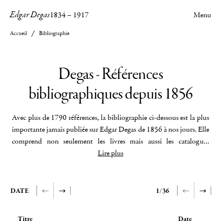
Edgar Degas
1834
–
1917
Menu
Accueil
Bibliographie
Degas - Références
bibliographiques depuis 1856
Avec plus de 1790 références, la bibliographie ci-dessous est la plus
importante jamais publiée sur Edgar Degas de 1856 à nos jours. Elle
comprend non seulement les livres mais aussi les catalogues
d'expositions, les articles de presse, les bulletins et diverses autres
Lire plus
publications sur des événements tels que colloques, conférences et
séminaires. Le moteur de recherches permet de faire de nombreux
croisements par noms, dates, titres, éditeurs et lieux de publication.
DATE
1/36
Cette bibliographie est régulièrement mise à jour.
Titre
Date