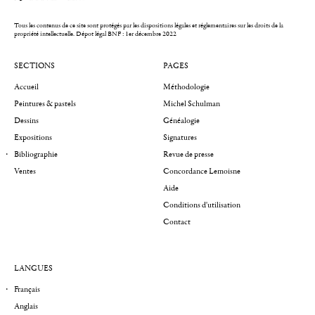
Tous les contenus de ce site sont protégés par les dispositions légales et réglementaires sur les droits de la
propriété intellectuelle.
Dépot légal BNF : 1er décembre 2022
SECTIONS
PAGES
Accueil
Méthodologie
Peintures & pastels
Michel Schulman
Dessins
Généalogie
Expositions
Signatures
Bibliographie
Revue de presse
Ventes
Concordance Lemoisne
Aide
Conditions d'utilisation
Contact
LANGUES
Français
Anglais