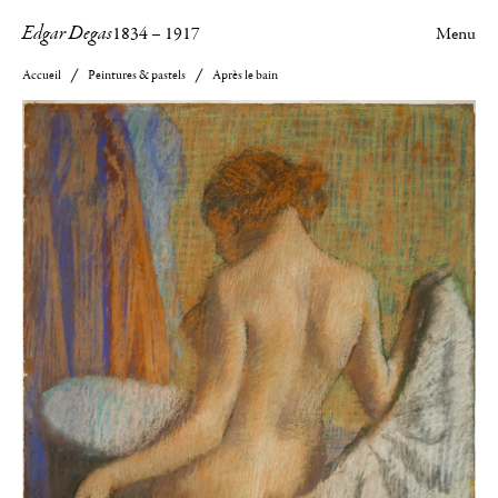
Edgar Degas
1834
–
1917
Menu
Accueil
Peintures & pastels
Après le bain