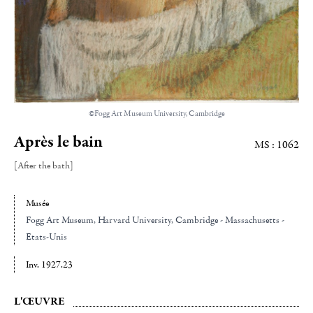
©Fogg Art Museum University, Cambridge
Après le bain
MS : 1062
[After the bath]
Musée
Fogg Art Museum, Harvard University
, Cambridge - Massachusetts -
Etats-Unis
Inv. 1927.23
L'ŒUVRE