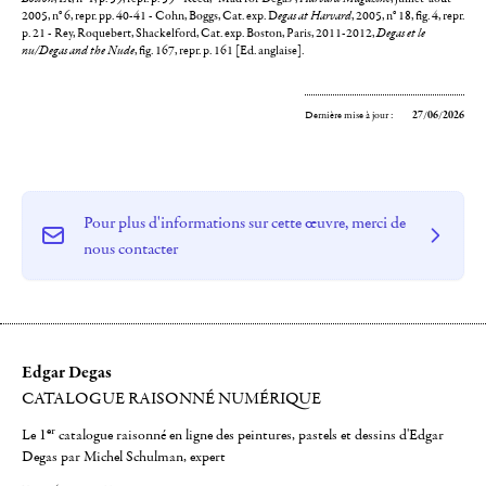
2005, n° 6, repr. pp. 40-41 - Cohn, Boggs, Cat. exp. D
egas at Harvard
, 2005, n° 18, fig. 4, repr.
p. 21 - Rey, Roquebert, Shackelford, Cat. exp. Boston, Paris, 2011-2012,
Degas et le
nu/Degas and the Nude
, fig. 167, repr. p. 161 [Ed. anglaise].
Dernière mise à jour :
27/06/2026
Pour plus d'informations sur cette œuvre, merci de
nous contacter
Edgar Degas
CATALOGUE RAISONNÉ NUMÉRIQUE
er
Le 1
catalogue raisonné en ligne des peintures, pastels et dessins d'Edgar
Degas par Michel Schulman, expert