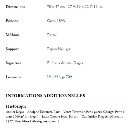
Dimensions
70 × 57 cm - 27 9/16 × 22 7/16 in.
Période
Circa 1895
Médium
Pastel
Support
Papier bleu-gris
Signature
en bas à droite : Degas
Lemoisne
IV-1221, p. 709
INFORMATIONS ADDITIONNELLES
Historique
Atelier Degas – Adolphe Tavernier, Paris – Vente Tavernier, Paris, galerie Georges Petit, 6
mars 1900, n° 114 (repr.) – Sarah Choate Sears, Boston – Cambridge, Fogg Art Museum,
1927 [Don Mme J. Montgomery Sears].