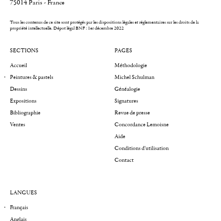
75014 Paris - France
Tous les contenus de ce site sont protégés par les dispositions légales et réglementaires sur les droits de la
propriété intellectuelle.
Dépot légal BNF : 1er décembre 2022
SECTIONS
PAGES
Accueil
Méthodologie
Peintures & pastels
Michel Schulman
Dessins
Généalogie
Expositions
Signatures
Bibliographie
Revue de presse
Ventes
Concordance Lemoisne
Aide
Conditions d'utilisation
Contact
LANGUES
Français
Anglais