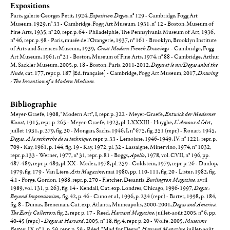
Expositions
Paris, galerie Georges Petit, 1924,
Exposition Degas
, n° 129 - Cambridge, Fogg Art
Museum, 1929, n° 33 - Cambridge, Fogg Art Museum, 1931, n° 12 - Boston, Museum of
Fine Arts, 1935, n° 20, repr. p. 64 - Philadelphie, The Pennsylvania Museum of Art, 1936,
n° 46, repr. p. 98 - Paris, musée de l'Orangerie, 1937, n° 161 - Brooklyn, Brooklyn Institute
of Arts and Sciences Museum, 1939,
Great Modern French Drawings
- Cambridge, Fogg
Art Museum, 1961, n° 21 - Boston, Museum of Fine Arts, 1974, n° 88 - Cambridge, Arthur
M. Sackler Museum, 2005, p. 18 - Boston, Paris, 2011-2012,
Degas et le nu/Degas anbd the
Nude
, cat. 177, repr. p. 187 |Ed. française] - Cambridge, Fogg Art Museum, 2017,
Drawing
: The Invention of a Modern Medium.
Bibliographie
Meyer-Graefe, 1908, "Modern Art", I, repr. p. 322 - Meyer-Graefe,
Entwick der Moderner
Kunst
, 1915, repr. p. 265 - Meyer-Graefe, 1923, pl. LXXXIII - Huyghe,
L' Amour d l'Ar
t,
juillet 1931, p. 279, fig. 30 - Mongan, Sachs, 1946, I, n° 675, fig. 351 (repr.) - Rouart, 1945,
Degas. A la recherche de sa technique
, repr. p. 33 - Lemoisne, 1946-1949, IV, n° 1221, repr. p.
709 - Kay, 1961, p. 144, fig. 19 - Kay, 1972, pl. 32 - Lassaigne, Minervino, 1974, n° 1032,
repr. p.133 - Werner, 1977, n° 31, repr. p. 81 - Boggs,
Apollo
, 1978, vol. CVII, n° 196, pp.
487-489, repr. p. 489, pl. XX - Meder, 1978, pl. 259 - Goldstein, 1979, repr. p. 26 - Dunlop,
1979, fig. 179 - Van Liere,
Arts Magazine
, mai 1980, pp. 110-111, fig. 20 - Lister, 1982, fig.
4.1 - Forge, Gordon, 1988, repr. p. 270 - Fletcher, Desantis,
Burlington Magazine
, avril
1989, vol. 131, p. 263, fig. 14 - Kendall, Cat. exp. Londres, Chicago, 1996-1997,
Degas :
Beyond Impressionism,
fig. 42, p. 46 - Cuno et al., 1996, p. 234 (repr.) - Barter, 1998, p. 184,
fig. 8 - Dumas, Breneman, Cat. exp. Atlanta, Minneapolis, 2000-2001,
Degas and America.
The Early Collectors
, fig. 2, repr. p. 17 - Reed,
Harvard Magazine
, juillet-août 2005, n° 6, pp.
40-45 (repr.) -
Degas at Harvard
, 2005, n° 18, fig. 4, repr. p. 20 - Wolfe, 2005,
Museums
Boston
, IX, n° 1, p. 59, repr. p. 59 - Réed, "Mad for Degas",
Harvard Magazine
, juillet-août