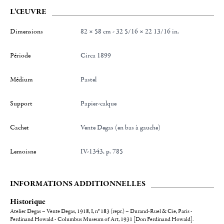
L'ŒUVRE
Dimensions
82 × 58 cm - 32 5/16 × 22 13/16 in.
Période
Circa 1899
Médium
Pastel
Support
Papier-calque
Cachet
Vente Degas (en bas à gauche)
Lemoisne
IV-1343, p. 785
INFORMATIONS ADDITIONNELLES
Historique
Atelier Degas – Vente Degas, 1918, I, n° 183 (repr.) – Durand-Ruel & Cie, Paris -
Ferdinand Howald - Columbus Museum of Art, 1931 [Don Ferdinand Howald].