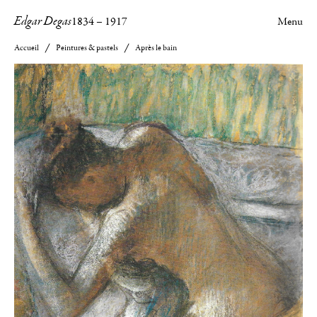
Edgar Degas
1834
–
1917
Menu
Accueil
Peintures & pastels
Après le bain