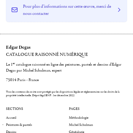
Pour plus d'informations sur cette œuvre, merci de
nous contacter
Edgar Degas
CATALOGUE RAISONNÉ NUMÉRIQUE
er
Le 1
catalogue raisonné en ligne des peintures, pastels et dessins d'Edgar
Degas par Michel Schulman, expert
75014 Paris - France
Tous les contenus de ce site sont protégés par les dispositions légales et réglementaires sur les droits de la
propriété intellectuelle.
Dépot légal BNF : 1er décembre 2022
SECTIONS
PAGES
Accueil
Méthodologie
Peintures & pastels
Michel Schulman
Dessins
Généalogie