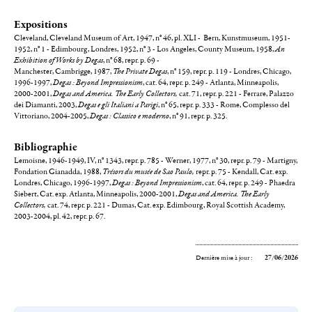
Expositions
Cleveland, Cleveland Museum of Art, 1947, n° 46, pl. XLI - Bern, Kunstmuseum, 1951-
1952, n° 1 - Edimbourg, Londres, 1952, n° 3 - Los Angeles, County Museum, 1958,
An
Exhibition of Works by Degas
, n° 68, repr. p. 69 -
Manchester, Cambrigge, 1987,
The Private Degas
, n° 159, repr. p. 119 - Londres, Chicago,
1996-1997,
Degas : Beyond Impressionism
, cat. 64, repr. p. 249 - Atlanta, Minneapolis,
2000-2001,
Degas and America. The Early Collectors,
cat. 71, repr. p. 221 - Ferrare, Palazzo
dei Diamanti, 2003,
Degas e gli Italiani a Parigi
, n° 65, repr. p. 333 - Rome, Complesso del
Vittoriano, 2004-2005,
Degas : Classico e moderno
, n° 91, repr. p. 325.
Bibliographie
Lemoisne, 1946-1949, IV, n° 1343, repr. p. 785 - Werner, 1977, n° 30, repr. p. 79 - Martigny,
Fondation Gianadda, 1988,
Trésors du musée de Sao Paulo
,
repr. p. 75 - Kendall, Cat. exp.
Londres, Chicago, 1996-1997,
Degas : Beyond Impressionism
, cat. 64, repr. p. 249 - Phaedra
Siebert, Cat. exp. Atlanta, Minneapolis, 2000-2001,
Degas and America. The Early
Collectors,
cat. 74, repr. p. 221 - Dumas, Cat. exp. Edimbourg, Royal Scottish Academy,
2003-2004, pl. 42, repr. p. 67.
Dernière mise à jour :
27/06/2026