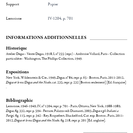
Support
Papier
Lemoisne
IV-1204, p. 701
INFORMATIONS ADDITIONNELLES
Historique
Atelier Degas - Vente Degas, 1918, I, n° 255 (repr.) - Ambroise Vollard, Paris - Collection
particulière - Washington, The Phillips Collection, 1949.
Expositions
New York, Wildenstein & Cie., 1949,
Degas
, n° 84, repr. p. 65 - Boston, Paris, 2011-2012,
Degas et le nu/Degas and the Nude
, cat. 235, repr. p. 232 [Boston seulement] [Ed. française]
.
Bibliographie
Lemoisne, 1946-1949, IV, n° 1204, repr. p. 701 - Paris, Ottawa, New York, 1988-1989,
Degas
, fig. 332, repr. p. 594 - Ferrare, Palazzo edi Diamanti, 2003,
Degas e gli Italiani a
Parigi,
fig. 115, repr. p. 342 - Rey, Roquebert, Shackelford, Cat. exp. Boston , Paris, 2011-
2012,
Degas et le nu/Degas and the Nude,
fig. 218, repr. p. 201 [Ed. anglaise].