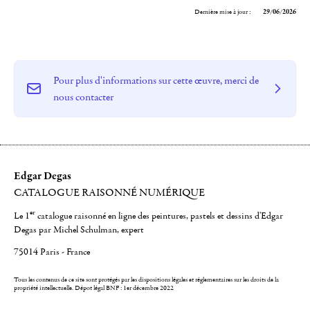
Dernière mise à jour :
29/06/2026
Pour plus d'informations sur cette œuvre, merci de
nous contacter
Edgar Degas
CATALOGUE RAISONNÉ NUMÉRIQUE
er
Le 1
catalogue raisonné en ligne des peintures, pastels et dessins d'Edgar
Degas par Michel Schulman, expert
75014 Paris - France
Tous les contenus de ce site sont protégés par les dispositions légales et réglementaires sur les droits de la
propriété intellectuelle.
Dépot légal BNF : 1er décembre 2022