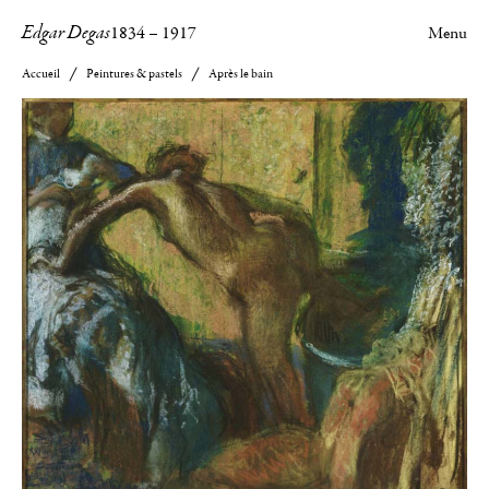
Edgar Degas
1834
–
1917
Menu
Accueil
Peintures & pastels
Après le bain