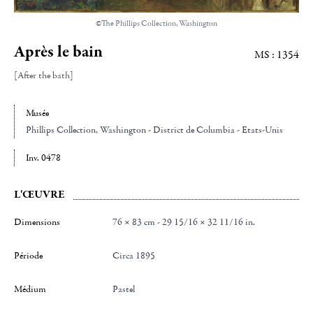
©The Phillips Collection, Washington
Après le bain
MS : 1354
[After the bath]
Musée
Phillips Collection
, Washington - District de Columbia - Etats-Unis
Inv. 0478
L'ŒUVRE
Dimensions
76 × 83 cm - 29 15/16 × 32 11/16 in.
Période
Circa 1895
Médium
Pastel