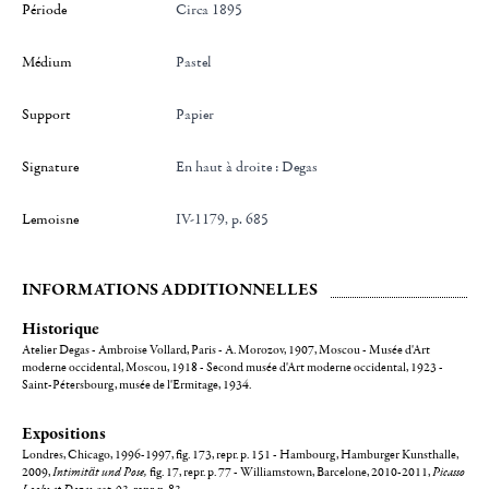
Période
Circa 1895
Médium
Pastel
Support
Papier
Signature
en haut à droite : Degas
Lemoisne
IV-1179, p. 685
INFORMATIONS ADDITIONNELLES
Historique
Atelier Degas - Ambroise Vollard, Paris - A. Morozov, 1907, Moscou - Musée d'Art
moderne occidental, Moscou, 1918 - Second musée d'Art moderne occidental, 1923 -
Saint-Pétersbourg, musée de l'Ermitage, 1934.
Expositions
Londres, Chicago, 1996-1997, fig. 173, repr. p. 151 - Hambourg, Hamburger Kunsthalle,
2009,
Intimität und Pose,
fig. 17, repr. p. 77 - Williamstown, Barcelone, 2010-2011,
Picasso