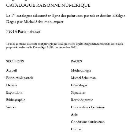
CATALOGUE RAISONNÉ NUMÉRIQUE
er
Le 1
catalogue raisonné en ligne des peintures, pastels et dessins d'Edgar
Degas par Michel Schulman, expert
75014 Paris - France
Tous les contenus de ce site sont protégés par les dispositions légales et réglementaires sur les droits de la
propriété intellectuelle.
Dépot légal BNF : 1er décembre 2022
SECTIONS
PAGES
Accueil
Méthodologie
Peintures & pastels
Michel Schulman
Dessins
Généalogie
Expositions
Signatures
Bibliographie
Revue de presse
Ventes
Concordance Lemoisne
Aide
Conditions d'utilisation
Contact