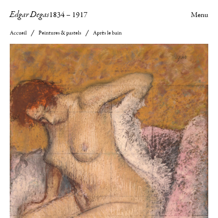
Edgar Degas
1834
–
1917
Menu
Accueil
Peintures & pastels
Après le bain