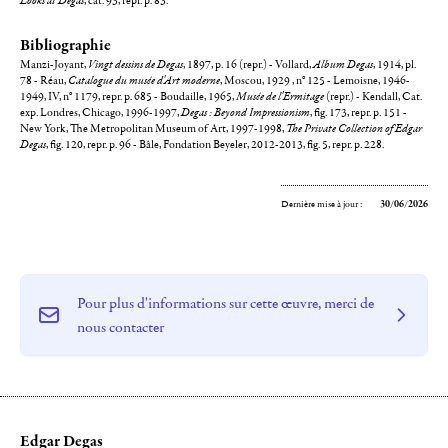
Looks at Degas
, cat. 93, repr. p. 83.
Bibliographie
Manzi-Joyant,
Vingt dessins de Degas
, 1897, p. 16 (repr.) - Vollard,
Album Degas
, 1914, pl.
78 - Réau,
Catalogue du musée d'Art moderne
, Moscou, 1929 , n° 125 - Lemoisne, 1946-
1949, IV, n° 1179, repr. p. 685 - Boudaille, 1965,
Musée de l'Ermitage
(repr.) - Kendall, Cat.
exp. Londres, Chicago, 1996-1997,
Degas : Beyond Impressionism
, fig. 173, repr. p. 151 -
New York, The Metropolitan Museum of Art, 1997-1998,
The Private Collection of Edgar
Degas
, fig. 120, repr. p. 96 - Bâle, Fondation Beyeler, 2012-2013, fig. 5, repr. p. 228.
Dernière mise à jour :
30/06/2026
Pour plus d'informations sur cette œuvre, merci de
nous contacter
Edgar Degas