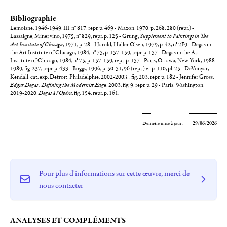
Bibliographie
Lemoisne, 1946-1949, III, n° 817, repr. p. 469 - Maxon, 1970, p. 268, 280 (repr.) -
Lassaigne, Minervino, 1975, n° 829, repr. p. 125 - Grung,
Supplement to Paintings in The
Art Institute of Chicago
, 1971, p. 28 - Harold, Haller Olsen, 1979, p. 42, n° 2F9 - Degas in
the Art Institute of Chicago, 1984, n° 75, p. 157-159, repr. p. 157 - Degas in the Art
Institute of Chicago, 1984, n° 75, p. 157-159, repr. p. 157 - Paris, Ottawa, New York, 1988-
1989, fig. 237, repr. p. 433 - Boggs, 1996, p. 50-51, 96 (repr.) et p. 110, pl. 25 - DeVonyar,
Kendall, cat. exp. Detroit, Philadelphie, 2002-2003, , fig. 203, repr. p. 182 - Jennifer Gross,
Edgar Degas : Defining the Modernist Edg
e, 2003, fig. 9, repr. p. 29 - Paris, Washington,
2019-2020,
Degas à l'Opéra
, fig. 154, repr. p. 161.
Dernière mise à jour :
29/06/2026
Pour plus d'informations sur cette œuvre, merci de
nous contacter
ANALYSES ET COMPLÉMENTS