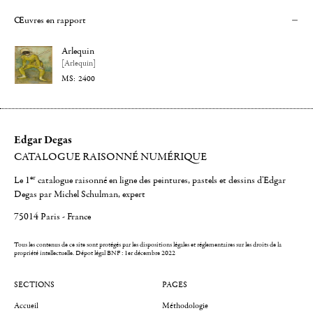
Œuvres en rapport
Arlequin
[Arlequin]
2400
Edgar Degas
CATALOGUE RAISONNÉ NUMÉRIQUE
er
Le 1
catalogue raisonné en ligne des peintures, pastels et dessins d'Edgar
Degas par Michel Schulman, expert
75014 Paris - France
Tous les contenus de ce site sont protégés par les dispositions légales et réglementaires sur les droits de la
propriété intellectuelle.
Dépot légal BNF : 1er décembre 2022
SECTIONS
PAGES
Accueil
Méthodologie