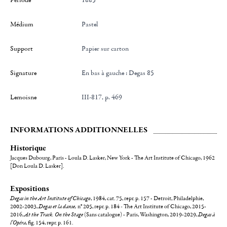
Période
1885
Médium
Pastel
Support
papier sur carton
Signature
en bas à gauche : Degas 85
Lemoisne
III-817, p. 469
INFORMATIONS ADDITIONNELLES
Historique
Jacques Dubourg, Paris - Loula D. Lasker, New York - The Art Institute of Chicago, 1962
[Don Loula D. Lasker].
Expositions
Degas in the Art Institute of Chicago
, 1984, cat. 75, repr. p. 157 - Detroit, Philadelphie,
2002-2003,
Degas et la danse,
n° 205, repr. p. 184
-
The Art Institute of Chicago, 2015-
2016,
At the Track. On the Stage
(Sans catalogue) - Paris, Washington, 2019-2029,
Degas à
l'Opéra
, fig. 154, repr. p. 161.