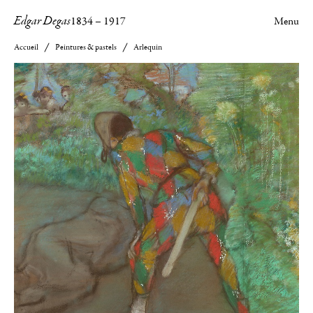
Edgar Degas
1834
–
1917
Menu
Accueil
Peintures & pastels
Arlequin