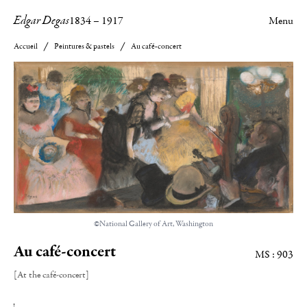
Edgar Degas
1834
–
1917
Menu
Accueil
Peintures & pastels
Au café-concert
©National Gallery of Art, Washington
Au café-concert
MS : 903
[At the café-concert]