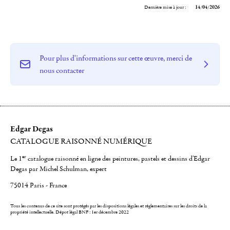
Dernière mise à jour :
14/04/2026
Pour plus d'informations sur cette œuvre, merci de
nous contacter
Edgar Degas
CATALOGUE RAISONNÉ NUMÉRIQUE
er
Le 1
catalogue raisonné en ligne des peintures, pastels et dessins d'Edgar
Degas par Michel Schulman, expert
75014 Paris - France
Tous les contenus de ce site sont protégés par les dispositions légales et réglementaires sur les droits de la
propriété intellectuelle.
Dépot légal BNF : 1er décembre 2022