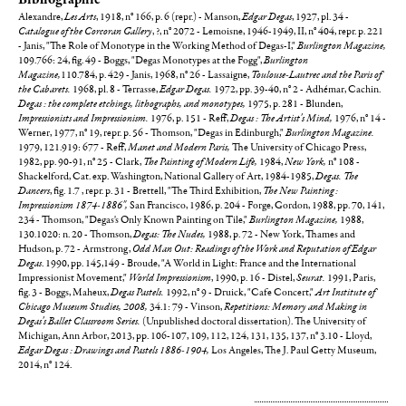
Alexandre,
Les Arts
, 1918, n° 166, p. 6 (repr.) - Manson,
Edgar Degas
, 1927, pl. 34 -
Catalogue of the Corcoran Gallery
, ?, n° 2072 - Lemoisne, 1946-1949, II, n° 404, repr. p. 221
- Janis, "The Role of Monotype in the Working Method of Degas-I,"
Burlington Magazine,
109.766: 24, fig. 49 - Boggs, "Degas Monotypes at the Fogg",
Burlington
Magazine,
110.784, p. 429 - Janis, 1968, n° 26 - Lassaigne,
Toulouse-Lautrec and the Paris of
the Cabarets.
1968, pl. 8 - Terrasse,
Edgar Degas.
1972, pp. 39-40, n° 2 - Adhémar, Cachin.
Degas : the complete etchings, lithographs, and monotypes,
1975, p. 281 - Blunden,
Impressionists and Impressionism.
1976, p. 151 - Reff,
Degas : The Artist's Mind,
1976, n° 14 -
Werner, 1977, n° 19, repr. p. 56 - Thomson, "Degas in Edinburgh,"
Burlington Magazine.
1979, 121.919: 677 - Reff,
Manet and Modern Paris,
The University of Chicago Press,
1982, pp. 90-91, n° 25 - Clark,
The Painting of Modern Life,
1984,
New York,
n° 108 -
Shackelford, Cat. exp. Washington, National Gallery of Art, 1984-1985,
Degas. The
Dancers
, fig. 1.7 , repr. p. 31 - Brettell, "The Third Exhibition,
The New Painting:
Impressionism 1874-1886",
San Francisco, 1986, p. 204 - Forge, Gordon, 1988, pp. 70, 141,
234 - Thomson, "Degas's Only Known Painting on Tile,"
Burlington Magazine,
1988,
130.1020: n. 20 - Thomson,
Degas: The Nudes,
1988, p. 72 - New York, Thames and
Hudson, p. 72 - Armstrong,
Odd Man Out: Readings of the Work and Reputation of Edgar
Degas
. 1990, pp. 145,149 - Broude, "A World in Light: France and the International
Impressionist Movement,"
World Impressionism
, 1990, p. 16 - Distel,
Seurat.
1991, Paris,
fig. 3 - Boggs, Maheux,
Degas Pastels.
1992, n° 9 - Druick, "Cafe Concert,"
Art Institute of
Chicago Museum Studies, 2008,
34.1: 79 - Vinson,
Repetitions: Memory and Making in
Degas's Ballet Classroom Series.
(Unpublished doctoral dissertation). The University of
Michigan, Ann Arbor, 2013, pp. 106-107, 109, 112, 124, 131, 135, 137, n° 3.10 - Lloyd,
Edgar Degas : Drawings and Pastels 1886-1904,
Los Angeles, The J. Paul Getty Museum,
2014, n° 124.