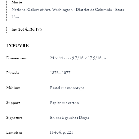
Musée
National Gallery of Art
, Washington - District de Columbia - Etats-
Unis
Inv. 2014.136.175
L'ŒUVRE
Dimensions
24 × 44 cm - 9 7/16 × 17 5/16 in.
Période
1876 - 1877
Médium
Pastel sur monotype
Support
Papier sur carton
Signature
en bas à gauche : Degas
Lemoisne
II-404, p. 221