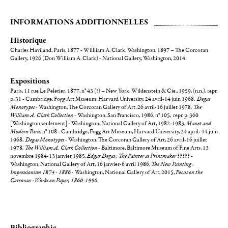
INFORMATIONS ADDITIONNELLES
Historique
Charles Haviland, Paris, 1877 - Willliam A. Clark, Washington, 1897 – The Corcoran
Gallery, 1926 (Don William A. Clark) - National Gallery, Washington, 2014.
Expositions
Paris, 11 rue Le Peletier, 1877, n° 43 (?) – New York, Wildenstein & Cie., 1959, (n.n.), repr.
p. 31 - Cambridge, Fogg Art Museum, Harvard University, 24 avril-14 juin 1968,
Degas
Monotypes -
Washington, The Corcoran Gallery of Art, 26 avril-16 juillet 1978
, The
William A. Clark Collection -
Washington, San Francisco, 1986, n° 105, repr. p. 360
[Washington seulement] - Washington, National Gallery of Art, 1982-1983,
Manet and
Modern Paris
, n° 108 - Cambridge, Fogg Art Museum, Harvard University, 24 april- 14 juin
1968,
Degas Monotypes -
Washington, The Corcoran Gallery of Art, 26 avril-16 juillet
1978
, The William A. Clark Collection -
Baltimore, Baltimore Museum of Fine Arts, 13
novembre 1984-13 janvier 1985,
Edgar Degas : The Painter as Printmaker
?????
-
Washington, National Gallery of Art, 16 janvier-6 avril 1986,
The New Painting :
Impressionism 1874 - 1886
- Washington, National Gallery of Art, 2015,
Focus on the
Corcoran : Works on Paper, 1860-1990.
Bibliographie