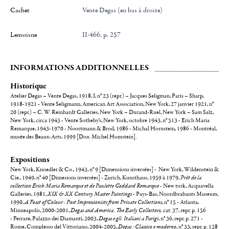
Cachet
Vente Degas (en bas à droite)
Lemoisne
II-466, p. 257
INFORMATIONS ADDITIONNELLES
Historique
Atelier Degas – Vente Degas, 1918, I, n° 23 (repr.) – Jacques Seligman, Paris – Sharp,
1918-1921 - Vente Seligmann, American Art Association, New York, 27 janvier 1921, n°
20 (repr.) – C. W. Reinhardt Galleries, New York – Durand-Ruel, New York – Sam Salz,
New York, circa 1943 - Vente Sotheby's, New York, octobre 1943, n° 513 - Erich Maria
Remarque, 1943-1970 - Noortmann & Brod, 1986 - Michal Hornstein, 1986 - Montréal,
musée des Beaux-Arts, 1999 [Don Michel Homstein].
Expositions
New York, Knoedler & Co., 1943, n° 9 [Dimensions inversées] - New York, Wildenstein &
Cie., 1949, n° 40 [Dimesions inversées] - Zurich, Kunsthaus, 1959 à 1979,
Prêt de la
collection Erich Maria Remarque et de Paulette Goddard Remarque
- New tork, Acquavella
Galleries, 1981,
XIX & XX Century Master Paintings
- Pays-Bas, Noordbrabants Museum,
1990,
A Feast of Colour : Post Impressionists from Private Collections
, n° 15 - Atlanta,
Minneapolis, 2000-2001,
Degas and America. The Early Collectors,
cat. 37, repr. p. 156
- Ferrare, Palazzo dei Diamanti, 2003,
Degas e gli Italiani a Parigi
, n° 36, repr. p. 271 -
Rome, Complesso del Vittoriano, 2004-2005,
Degas : Classico e moderno
, n° 33, repr. p. 128