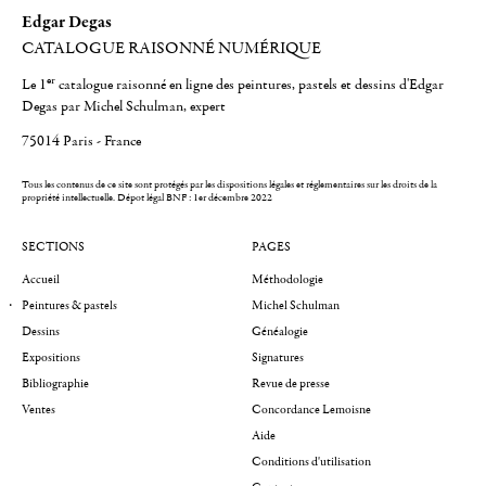
Edgar Degas
CATALOGUE RAISONNÉ NUMÉRIQUE
er
Le 1
catalogue raisonné en ligne des peintures, pastels et dessins d'Edgar
Degas par Michel Schulman, expert
75014 Paris - France
Tous les contenus de ce site sont protégés par les dispositions légales et réglementaires sur les droits de la
propriété intellectuelle.
Dépot légal BNF : 1er décembre 2022
SECTIONS
PAGES
Accueil
Méthodologie
Peintures & pastels
Michel Schulman
Dessins
Généalogie
Expositions
Signatures
Bibliographie
Revue de presse
Ventes
Concordance Lemoisne
Aide
Conditions d'utilisation