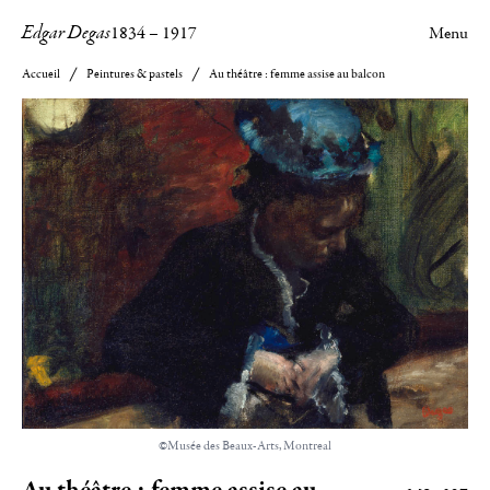
Edgar Degas
1834
–
1917
Menu
Accueil
Peintures & pastels
Au théâtre : femme assise au balcon
©Musée des Beaux-Arts, Montreal
Au théâtre : femme assise au