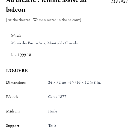
MS : 927
balcon
[At the theatre - Woman seated in the balcony]
Musée
Musée des Beaux-Arts
, Montréal - Canada
Inv. 1999.18
L'ŒUVRE
Dimensions
24 × 32 cm - 9 7/16 × 12 5/8 in.
Période
Circa 1877
Médium
Huile
Support
Toile