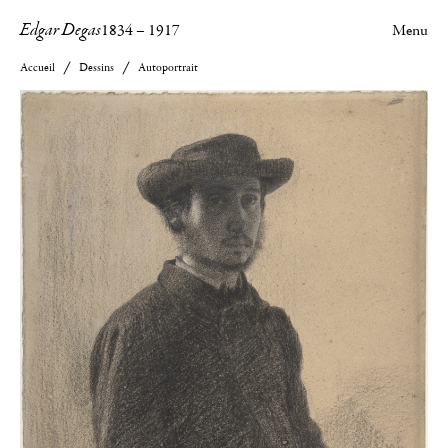
Edgar Degas
1834
–
1917
Menu
Accueil
Dessins
Autoportrait