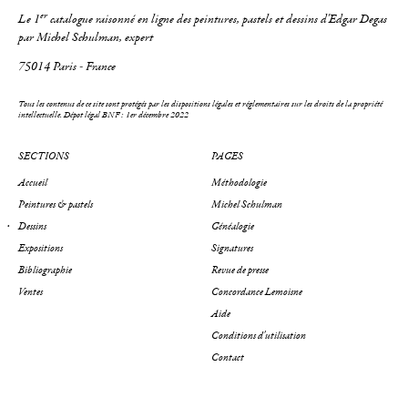
er
Le 1
catalogue raisonné en ligne des peintures, pastels et dessins d'Edgar Degas
par Michel Schulman, expert
75014 Paris - France
Tous les contenus de ce site sont protégés par les dispositions légales et réglementaires sur les droits de la propriété
intellectuelle.
Dépot légal BNF : 1er décembre 2022
SECTIONS
PAGES
Accueil
Méthodologie
Peintures & pastels
Michel Schulman
Dessins
Généalogie
Expositions
Signatures
Bibliographie
Revue de presse
Ventes
Concordance Lemoisne
Aide
Conditions d'utilisation
Contact