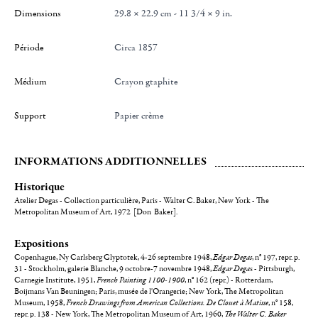
Dimensions
29.8 × 22.9 cm - 11 3/4 × 9 in.
Période
Circa 1857
Médium
Crayon gtaphite
Support
Papier crème
INFORMATIONS ADDITIONNELLES
Historique
Atelier Degas - Collection particulière, Paris - Walter C. Baker, New York - The
Metropolitan Museum of Art, 1972 [Don Baker].
Expositions
Copenhague, Ny Carlsberg Glyptotek, 4-26 septembre 1948,
Edgar Degas
, n° 197, repr. p.
31 - Stockholm, galerie Blanche, 9 octobre-7 novembre 1948,
Edgar Dega
s - Pittsburgh,
Carnegie Institute, 1951,
French Painting 1100-1900
, n° 162 (repr.) - Rotterdam,
Boijmans Van Beuningen; Paris, musée de l'Orangerie; New York, The Metropolitan
Museum, 1958,
French Drawings from American Collections. De Clouet à Matisse
, n° 158,
repr. p. 138 - New York, The Metropolitan Museum of Art, 1960,
The Walter C. Baker