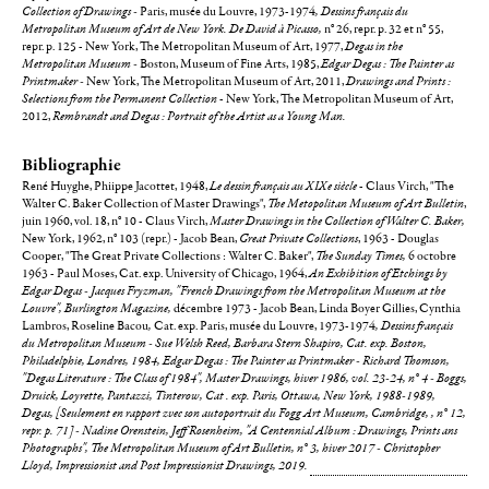
Collection of Drawings -
Paris, musée du Louvre, 1973-1974
, Dessins français du
Metropolitan Museum of Art de New York. De David à Picasso,
n° 26, repr. p. 32 et n° 55,
repr. p. 125 - New York, The Metropolitan Museum of Art, 1977,
Degas in the
Metropolitan Museum -
Boston, Museum of Fine Arts, 1985,
Edgar Degas : The Painter as
Printmaker -
New York, The Metropolitan Museum of Art, 2011,
Drawings and Prints :
Selections from the Permanent Collection
- New York, The Metropolitan Museum of Art,
2012,
Rembrandt and Degas : Portrait of the Artist as a Young Man.
Bibliographie
René Huyghe, Phiippe Jacottet, 1948,
Le dessin français au XIXe siècle
- Claus Virch, "The
Walter C. Baker Collection of Master Drawings",
The Metopolitan Museum of Art Bulletin
,
juin 1960, vol. 18, n° 10 - Claus Virch,
Master Drawings in the Collection of Walter C. Baker,
New York, 1962, n° 103 (repr.) - Jacob Bean,
Great Private Collections
, 1963 - Douglas
Cooper, "The Great Private Collections : Walter C. Baker",
The Sunday Times,
6 octobre
1963 - Paul Moses, Cat. exp. University of Chicago,
1964,
An Exhibition of Etchings by
Edgar Degas - Jacques Fryzman, "French Drawings from the Metropolitan Museum at the
Louvre", Burlington Magazine,
décembre 1973 - Jacob Bean, Linda Boyer Gillies, Cynthia
Lambros, Roseline Bacou
,
Cat. exp. Paris, musée du Louvre, 1973-1974
, Dessins français
du Metropolitan Museum - Sue Welsh Reed, Barbara Stern Shapiro, Cat. exp. Boston,
Philadelphie, Londres, 1984,
Edgar Degas : The Painter as Printmaker - Richard Thomson
,
"Degas Literature : The Class of 1984", Master Drawings,
hiver 1986, vol. 23-24, n° 4 - Boggs,
Druick, Loyrette, Pantazzi, Tinterow, Cat . exp.
Paris, Ottawa, New York, 1988-1989,
Degas,
[Seulement en rapport zvec son autoportrait du Fogg Art Museum, Cambridge, , n° 12,
repr. p. 71]
- Nadine Orenstein, Jeff Rosenheim, "A Centennial Album : Drawings, Prints ans
Photographs",
The Metropolitan Museum of Art Bulletin
, n° 3, hiver 2017 - Christopher
Lloyd,
Impressionist and Post Impressionist Drawings
, 2019.