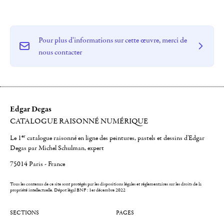
Pour plus d'informations sur cette œuvre, merci de
nous contacter
Edgar Degas
CATALOGUE RAISONNÉ NUMÉRIQUE
er
Le 1
catalogue raisonné en ligne des peintures, pastels et dessins d'Edgar
Degas par Michel Schulman, expert
75014 Paris - France
Tous les contenus de ce site sont protégés par les dispositions légales et réglementaires sur les droits de la
propriété intellectuelle.
Dépot légal BNF : 1er décembre 2022
SECTIONS
PAGES