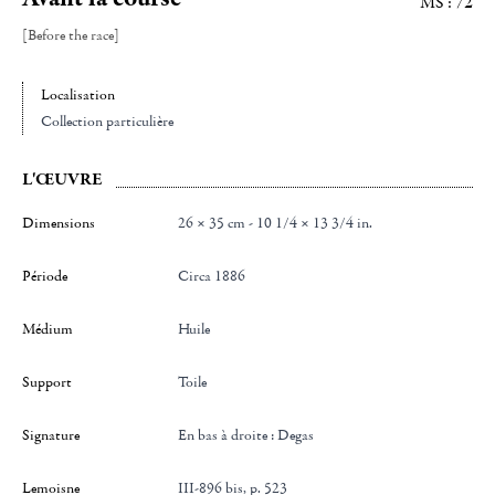
MS : 72
[Before the race]
Localisation
Collection particulière
L'ŒUVRE
Dimensions
26 × 35 cm - 10 1/4 × 13 3/4 in.
Période
Circa 1886
Médium
Huile
Support
Toile
Signature
en bas à droite : Degas
Lemoisne
III-896 bis, p. 523