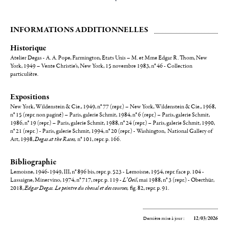
INFORMATIONS ADDITIONNELLES
Historique
Atelier Degas - A. A. Pope, Farmington, Etats Unis – M. et Mme Edgar R. Thom, New
York, 1949 – Vente Christie's, New York, 15 novembre 1983, n° 46 - Collection
particulière.
Expositions
New York, Wildenstein & Cie., 1949, n° 77 (repr.) – New York, Wildenstein & Cie., 1968,
n° 15 (repr. non paginé) – Paris, galerie Schmit, 1984, n° 6 (repr.) – Paris, galerie Schmit,
1986, n° 19 (repr.) – Paris, galerie Schmit, 1988, n° 24 (repr.) – Paris, galerie Schmit, 1990,
n° 21 (repr. ) - Paris, galerie Schmit, 1994, n° 20 (repr.) - Washington, National Gallery of
Art, 1998,
Degas at the Races,
n° 101, repr. p. 166.
Bibliographie
Lemoisne, 1946-1949, III, n° 896 bis, repr. p. 523 - Lemoisne, 1954, repr. face p. 104 -
Lassaigne, Minervino, 1974, n° 717, repr. p. 119 -
L’Oeil
, mai 1988, n° 3 (repr.) - Oberthür,
2018,
Edgar Degas. Le peintre du cheval et des courses,
fig. 82, repr. p. 91.
Dernière mise à jour :
12/03/2026