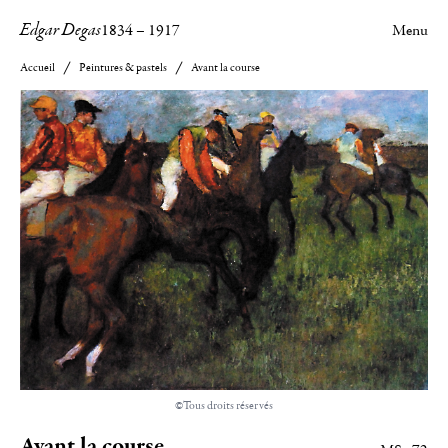
Edgar Degas
1834
–
1917
Menu
Accueil
Peintures & pastels
Avant la course
©Tous droits réservés
Avant la course