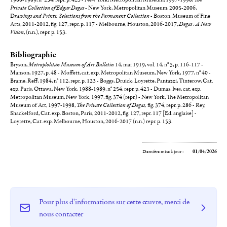
Private Collection of Edgar Degas
- New York, Metropolitan Museum, 2005-2006,
D
rawings and Prints. Selections from the Permanent Collection
- Boston, Museum of Fine
Arts, 2011-2012, fig. 127, repr. p. 117 - Melbourne, Houston, 2016-2017,
Degas : A New
Vision
, (n.n.), repr. p. 153.
Bibliographie
Bryson,
Metroplolitan Museum of Art Bulletin
14, mai 1919, vol. 14, n° 5, p. 116-117 -
Manson, 1927, p. 48 - Moffett, cat. exp. Metropolitan Museum, New York, 1977, n° 40 -
Brame, Reff, 1984, n° 112, repr. p. 123 - Boggs, Druick, Loyrette, Pantazzi, Tinterow, Cat.
exp. Paris, Ottawa, New York, 1988-1989, n° 254, repr. p. 423 - Dumas, Ives, cat. exp.
Metropolitan Museum, New York, 1997, fig. 374 (repr.) - New York, The Metropolitan
Museum of Art, 1997-1998,
The Private Collection of Degas,
fig. 374, repr. p. 286 - Rey,
Shackelford, Cat. exp. Boston, Paris, 2011-2012, fig. 127, repr. 117 [Ed. anglaise] -
Loyrette, Cat. exp. Melbourne, Houston, 2016-2017 (n.n.) repr. p. 153.
Dernière mise à jour :
01/04/2026
Pour plus d'informations sur cette œuvre, merci de
nous contacter