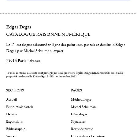
Edgar Degas
CATALOGUE RAISONNÉ NUMÉRIQUE
er
Le 1
catalogue raisonné en ligne des peintures, pastels et dessins d'Edgar
Degas par Michel Schulman, expert
75014 Paris - France
Tous les contenus de ce site sont protégés par les dispositions légales et réglementaires sur les droits de la
propriété intellectuelle.
Dépot légal BNF : 1er décembre 2022
SECTIONS
PAGES
Accueil
Méthodologie
Peintures & pastels
Michel Schulman
Dessins
Généalogie
Expositions
Signatures
Bibliographie
Revue de presse
Ventes
Concordance Lemoisne