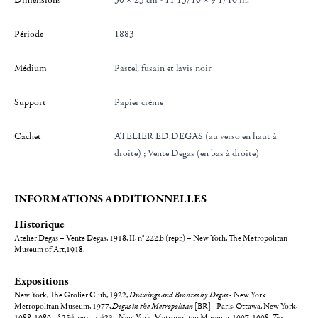
Période
1883
Médium
Pastel, fusain et lavis noir
Support
Papier crème
Cachet
ATELIER ED.DEGAS (au verso en haut à
droite) ; Vente Degas (en bas à droite)
INFORMATIONS ADDITIONNELLES
Historique
Atelier Degas – Vente Degas, 1918, II, n° 222.b (repr.) – New Yorh, The Metropolitan
Museum of Art,1918.
Expositions
New York, The Grolier Club, 1922,
Drawings and Bronzes by Degas
- New York
Metropolitan Museum, 1977,
Degas in the Metropolitan
[BR] - Paris, Ottawa, New York,
1988-1989, n° 254, repr. p. 423 - New York, Metropolitan Museum, 1997-1998,
The