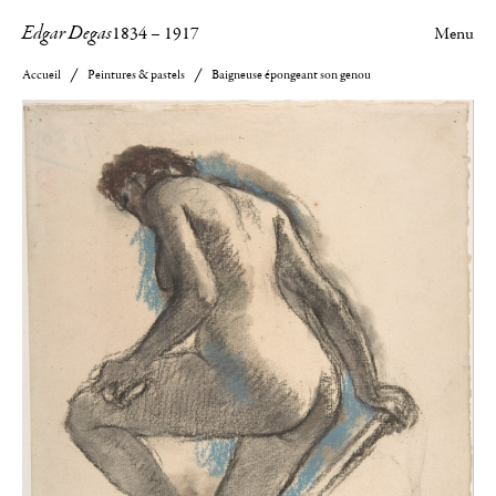
Edgar Degas
1834
–
1917
Menu
Accueil
Peintures & pastels
Baigneuse épongeant son genou