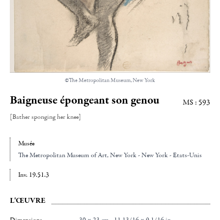
©The Metropolitan Museum, New York
Baigneuse épongeant son genou
MS : 593
[Bather sponging her knee]
Musée
The Metropolitan Museum of Art
, New York - New York - Etats-Unis
Inv. 19.51.3
L'ŒUVRE
Dimensions
30 × 23 cm - 11 13/16 × 9 1/16 in.