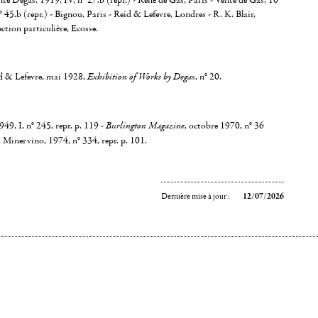
nte Degas, 1919, IV, n° 27.b (repr.) - René de Gas, Paris - Vente de Gas, 10
45.b (repr.) - Bignou, Paris - Reid & Lefevre, Londres - R. K. Blair,
tion particulière, Ecosse.
d & Lefevre, mai 1928,
Exhibition of Works by Dega
s, n° 20.
9, I, n° 245, repr. p. 119 -
Burlington Magazine
, octobre 1970, n° 36
, Minervino, 1974, n° 334, repr. p. 101.
Dernière mise à jour :
12/07/2026