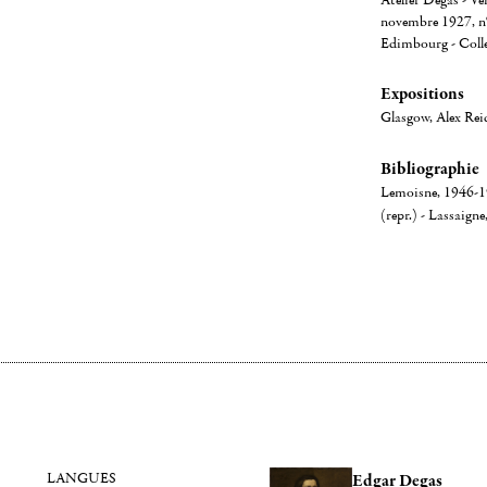
Atelier Degas - Ve
novembre 1927, n° 
Edimbourg - Collec
Expositions
Glasgow, Alex Rei
Bibliographie
Lemoisne, 1946-194
(repr.) - Lassaigne
LANGUES
Edgar Degas