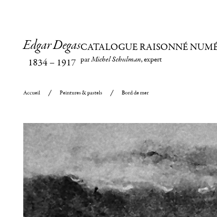
Edgar Degas
CATALOGUE RAISONNÉ NUM
par
Michel Schulman
, expert
1834
–
1917
Accueil
Peintures & pastels
Bord de mer