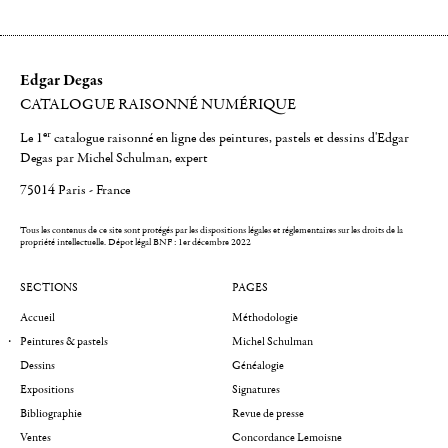
Edgar Degas
CATALOGUE RAISONNÉ NUMÉRIQUE
er
Le 1
catalogue raisonné en ligne des peintures, pastels et dessins d'Edgar
Degas par Michel Schulman, expert
75014 Paris - France
Tous les contenus de ce site sont protégés par les dispositions légales et réglementaires sur les droits de la
propriété intellectuelle.
Dépot légal BNF : 1er décembre 2022
SECTIONS
PAGES
Accueil
Méthodologie
Peintures & pastels
Michel Schulman
Dessins
Généalogie
Expositions
Signatures
Bibliographie
Revue de presse
Ventes
Concordance Lemoisne