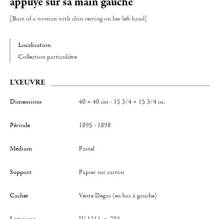
appuyé sur sa main gauche
[Bust of a woman with chin resting on her left hand]
Localisation
Collection particulière
L'ŒUVRE
Dimensions
40 × 40 cm - 15 3/4 × 15 3/4 in.
Période
1895 - 1898
Médium
Pastel
Support
Papier sur carton
Cachet
Vente Degas (en bas à gauche)