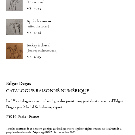
[Horserider]
4033
Après la course
[After the races]
4514
Jockey à cheval
[Jockey on horseback]
4685
Edgar Degas
CATALOGUE RAISONNÉ NUMÉRIQUE
er
Le 1
catalogue raisonné en ligne des peintures, pastels et dessins d'Edgar
Degas par Michel Schulman, expert
75014 Paris - France
Tous les contenus de ce site sont protégés par les dispositions légales et réglementaires sur les droits de la
propriété intellectuelle.
Dépot légal BNF : 1er décembre 2022