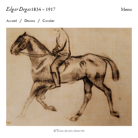
Edgar Degas
1834
–
1917
Menu
Accueil
Dessins
Cavalier
©Toius droits réservés