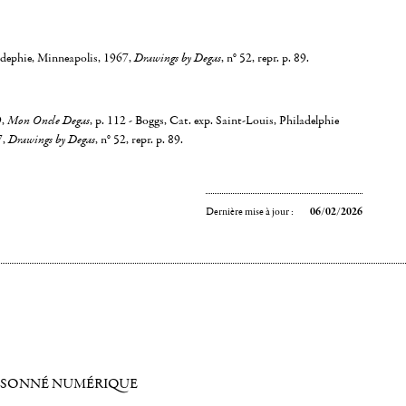
adephie, Minneapolis, 1967,
Drawings by Degas
, n° 52, repr. p. 89.
9,
Mon Oncle Degas
, p. 112 - Boggs, Cat. exp. Saint-Louis, Philadelphie
7,
Drawings by Degas
, n° 52, repr. p. 89.
Dernière mise à jour :
06/02/2026
ISONNÉ NUMÉRIQUE