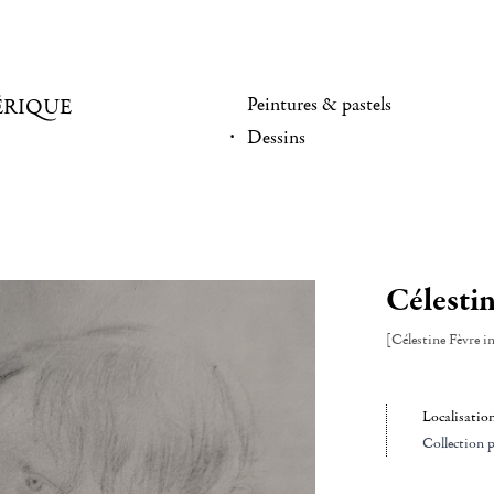
Peintures & pastels
ÉRIQUE
Dessins
Célestin
[Célestine Fèvre i
Localisatio
Collection p