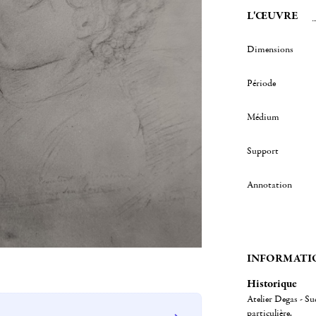
L'ŒUVRE
Dimensions
Période
Médium
Support
Annotation
INFORMATI
Historique
Atelier Degas - Su
particulière.