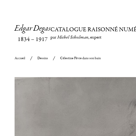
Edgar Degas
CATALOGUE RAISONNÉ NUM
par
Michel Schulman
, expert
1834
–
1917
Accueil
Dessins
Célestine Fèvre dans son bain