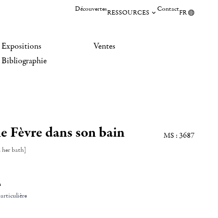
Découvertes
Contact
RESSOURCES
FR
Expositions
Ventes
Bibliographie
e Fèvre dans son bain
MS : 3687
n her bath]
n
articulière