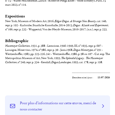
n° 15 - Walter Feilchenfeldt, Zurich - Robert et Helga Ehret - Vente Sotheby's, Paris, 15
mars 2023, n° 114.
Expositions
New York, Museum of Modern Art, 2016,
Edgar Degas. A Strange New Beauty
, cat. 140,
repr. p. 192 - Karlsruhe, Staatliche Kunsthalle, 2014-2015,
Degas : Klassik und Experiment,
n° 106, repr. p. 235
-
Wuppertal, Von der Heydt-Museum, 2016-2017, (n.n.), repr. p. 255.
Bibliographie
Havemeyer Collection
, 1931, p. 388 - Lemoisne, 1946-1949, III, n° 1035, repr. p. 607 -
Lassaigne, Minervino, 1974, n° 986, repr. p. 30 - Janis,1968,
Degas Monotypes
, n° 291 -
Weitzenhoffer, 1982, pp. 225-226, 241 - Weitzenhoffer, 1986, p. 98 ou 107 - Cat. exp. The
Metropolitan Museum of Art, New York, 1993,
The Splendid Legacy : The Havemeyer
Collection
, n° 249, repr. p. 334 - Kendall,
Degas Landscapes
, 1993, cat. 178, repr. p. 198.
Dernière mise à jour :
13/07/2026
Pour plus d'informations sur cette œuvre, merci de
nous contacter