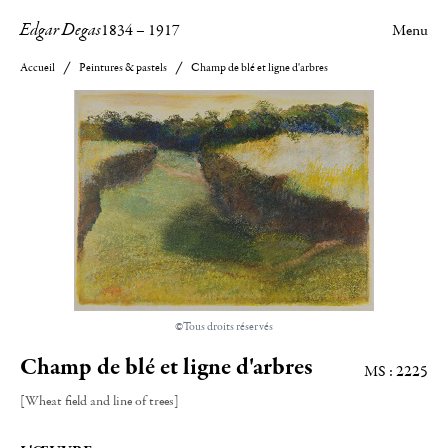
Edgar Degas
1834
–
1917
Menu
Accueil
Peintures & pastels
Champ de blé et ligne d'arbres
©Tous droits réservés
Champ de blé et ligne d'arbres
MS : 2225
[Wheat field and line of trees]