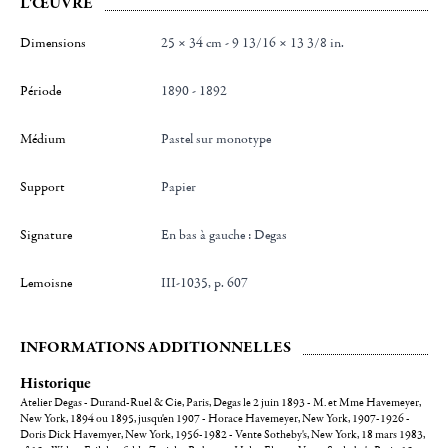
L'ŒUVRE
Dimensions
25 × 34 cm - 9 13/16 × 13 3/8 in.
Période
1890 - 1892
Médium
Pastel sur monotype
Support
Papier
Signature
en bas à gauche : Degas
Lemoisne
III-1035, p. 607
INFORMATIONS ADDITIONNELLES
Historique
Atelier Degas - Durand-Ruel & Cie, Paris, Degas le 2 juin 1893 - M. et Mme Havemeyer,
New York, 1894 ou 1895, jusqu'en 1907 - Horace Havemeyer, New York, 1907-1926 -
Doris Dick Havemyer, New York, 1956-1982 - Vente Sotheby's, New York, 18 mars 1983,