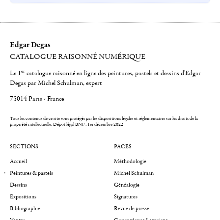
Edgar Degas
CATALOGUE RAISONNÉ NUMÉRIQUE
er
Le 1
catalogue raisonné en ligne des peintures, pastels et dessins d'Edgar
Degas par Michel Schulman, expert
75014 Paris - France
Tous les contenus de ce site sont protégés par les dispositions légales et réglementaires sur les droits de la
propriété intellectuelle.
Dépot légal BNF : 1er décembre 2022
SECTIONS
PAGES
Accueil
Méthodologie
Peintures & pastels
Michel Schulman
Dessins
Généalogie
Expositions
Signatures
Bibliographie
Revue de presse