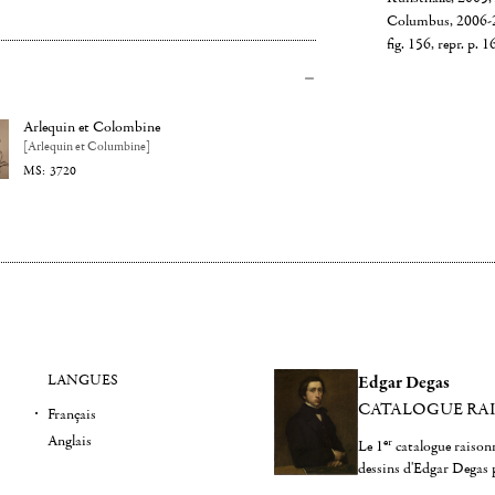
Columbus, 2006-20
fig. 156, repr. p. 1
Arlequin et Colombine
[Arlequin et Columbine]
3720
LANGUES
Edgar Degas
CATALOGUE RA
Français
Anglais
er
Le 1
catalogue raisonn
dessins d'Edgar Degas 