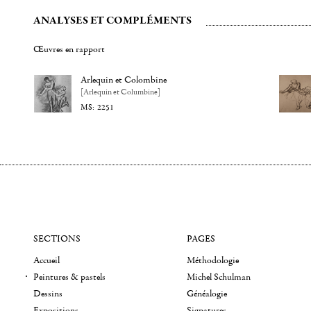
ANALYSES ET COMPLÉMENTS
Œuvres en rapport
Arlequin et Colombine
[Arlequin et Columbine]
2251
SECTIONS
PAGES
Accueil
Méthodologie
Peintures & pastels
Michel Schulman
Dessins
Généalogie
Expositions
Signatures