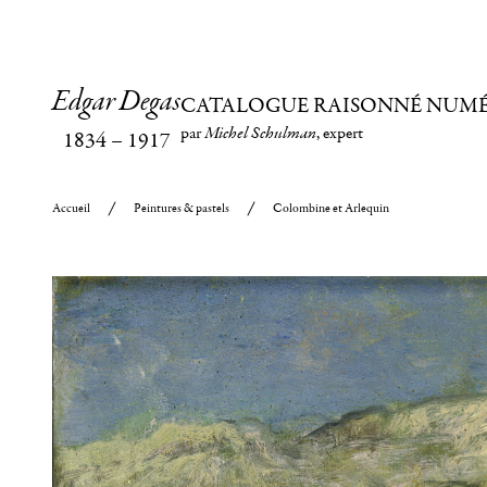
Edgar Degas
CATALOGUE RAISONNÉ NUM
par
Michel Schulman
, expert
1834
–
1917
Accueil
Peintures & pastels
Colombine et Arlequin