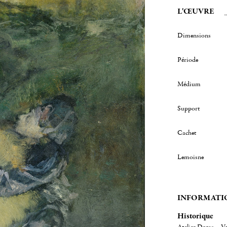
L'ŒUVRE
Dimensions
Période
Médium
Support
Cachet
Lemoisne
INFORMATI
Historique