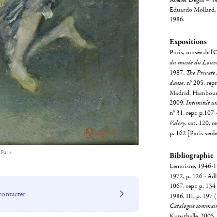
Atelier Degas – Ve
Eduardo Mollard, 
1986.
Expositions
Paris, musée de l'
du musée du Louvre 
1987,
The Private
danse
, n° 205, rep
Madrid, Hambourg
2009,
Intimität u
n° 31, repr. p.107
Valéry
, cat. 120, 
p. 162 [Paris seul
 Paris
Bibliographie
Lemoisne, 1946-194
1972, p. 126 - Adh
1067, repr. p. 13
contacter
1986, III, p. 197 
Catalogue sommaire
Kunsthalle, 2005,