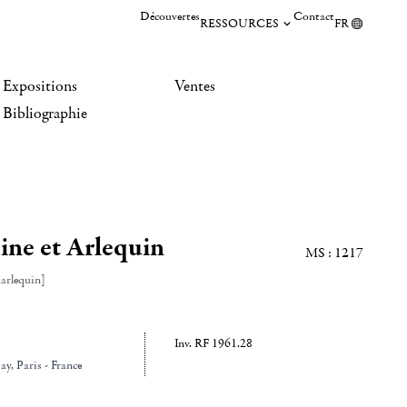
Découvertes
Contact
RESSOURCES
FR
Expositions
Ventes
Bibliographie
ne et Arlequin
MS : 1217
arlequin]
Inv. RF 1961.28
ay
, Paris - France