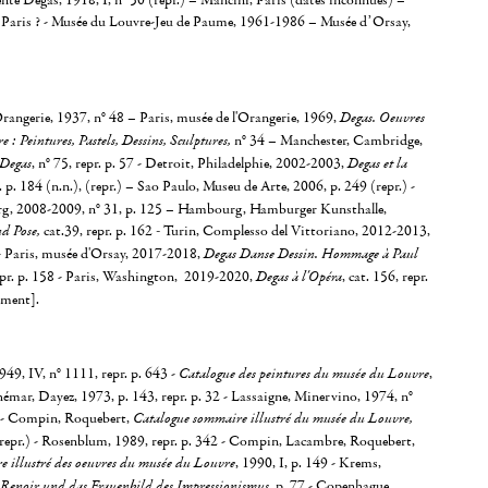
nte Degas, 1918, I, n° 50 (repr.) – Mancini, Paris (dates inconnues) –
Paris ? - Musée du Louvre-Jeu de Paume, 1961-1986 – Musée d’Orsay,
Orangerie, 1937, n° 48 – Paris, musée de l'Orangerie, 1969,
Degas. Oeuvres
: Peintures, Pastels, Dessins, Sculptures,
n° 34 – Manchester, Cambridge,
 Degas
, n° 75, repr. p. 57 - Detroit, Philadelphie, 2002-2003,
Degas et la
r. p. 184 (n.n.), (repr.) – Sao Paulo, Museu de Arte, 2006, p. 249 (repr.) -
, 2008-2009, n° 31, p. 125 – Hambourg, Hamburger Kunsthalle,
nd Pose,
cat.39, repr. p. 162
-
Turin, Complesso del Vittoriano, 2012-2013,
 - Paris, musée d'Orsay, 2017-2018,
Degas Danse Dessin. Hommage à Paul
repr. p. 158 - Paris, Washington, 2019-2020,
Degas à l'Opéra
, cat. 156, repr.
ement].
9, IV, n° 1111, repr. p. 643 -
Catalogue des peintures du musée du Louvre
,
émar, Dayez, 1973, p. 143, repr. p. 32 - Lassaigne, Minervino, 1974, n°
4 - Compin, Roquebert,
Catalogue sommaire illustré du musée du Louvre,
(repr.) - Rosenblum, 1989, repr. p. 342 - Compin, Lacambre, Roquebert,
 illustré des oeuvres du musée du Louvre
, 1990, I, p. 149 - Krems,
Renoir und das Frauenbild des Impressionismus
, p. 77 - Copenhague,