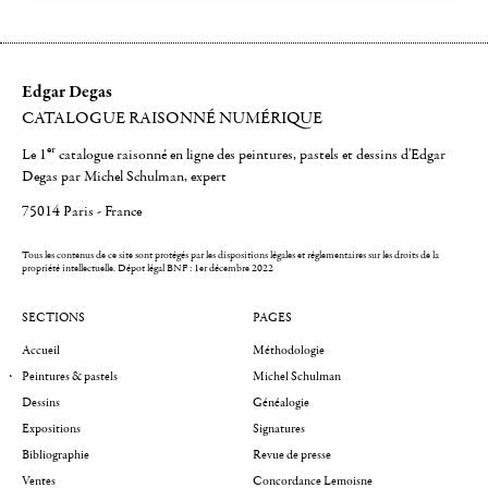
Edgar Degas
CATALOGUE RAISONNÉ NUMÉRIQUE
er
Le 1
catalogue raisonné en ligne des peintures, pastels et dessins d'Edgar
Degas par Michel Schulman, expert
75014 Paris - France
Tous les contenus de ce site sont protégés par les dispositions légales et réglementaires sur les droits de la
propriété intellectuelle.
Dépot légal BNF : 1er décembre 2022
SECTIONS
PAGES
Accueil
Méthodologie
Peintures & pastels
Michel Schulman
Dessins
Généalogie
Expositions
Signatures
Bibliographie
Revue de presse
Ventes
Concordance Lemoisne