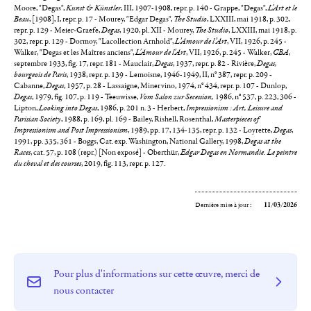
Moore, "Degas",
Kunst & Künstler
, III, 1907-1908, repr. p. 140 - Grappe, "Degas",
L'Art et le
Beau
, [1908], I, repr. p. 17 - Mourey, "Edgar Degas",
The Studio
, LXXIII, mai 1918, p. 302,
repr. p. 129 - Meier-Graefe,
Degas
, 1920, pl. XII - Mourey,
The Studio
, LXXIII, mai 1918, p.
302, repr. p. 129 - Dormoy, "Lacollection Arnhold",
L’Amour de l’Art
, VII, 1926, p. 245 -
Walker, "Degas et les Maîtres anciens",
L'Amour de l'Art
, VII, 1926, p. 245 - Walker,
GBA
,
septembre 1933, fig. 17, repr. 181 - Mauclair,
Degas
, 1937, repr. p. 82 - Rivière,
Degas,
bourgeois de Paris
, 1938, repr. p. 139 - Lemoisne, 1946-1949, II, n° 387, repr. p. 209 -
Cabanne,
Degas
, 1957, p. 28 - Lassaigne, Minervino, 1974, n° 434, repr. p. 107 - Dunlop,
Degas
, 1979, fig. 107, p. 119 - Teeuwisse,
Vom Salon zur Secession,
1986, n° 537, p. 223, 306 -
Lipton,
Looking into Degas
, 1986, p. 201 n. 3 - Herbert,
Impressionism : Art, Leisure and
Parisian Society
, 1988, p. 169, pl. 169 - Bailey, Rishell, Rosenthal,
Masterpieces of
Impressionism and Post Impressionism
, 1989, pp. 17, 134-135, repr. p. 132 - Loyrette,
Degas
,
1991, pp. 335, 361 - Boggs, Cat. exp. Washington, National Gallery, 1998,
Degas at the
Races
, cat. 57, p. 108 (repr.) [Non exposé] - Oberthür,
Edgar Degas en Normandie. Le peintre
du cheval et des courses
, 2019, fig. 113, repr. p. 127.
Dernière mise à jour :
11/03/2026
Pour plus d'informations sur cette œuvre, merci de
nous contacter