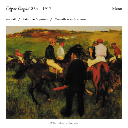
Edgar Degas
1834
–
1917
Menu
Accueil
Peintures & pastels
Conseils avant la course
©Tous droits réservés