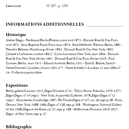
Lemoisne
II-387, p. 209
INFORMATIONS ADDITIONNELLES
Historique
Atelier Degas - Ferdinand Bischoffsheim, avant avril 1872 - Durand-Ruel & Cie, Paris,
avril 1872 - Jean-Baptiste Faure, Paris, mars 1874 - Emil Heilbuth, Weimar, Berlin, 1881 -
Theodor Behrens, Hambourg, février 1892 - Durand-Ruel & Cie, New York, 1892
[Acheté à l'artiste en octobre 1891] - Cyrus Lawrence, New York, mars 1894 - Durand-
Ruel & Cie, New York, février 1901 - Durand-Ruel & Cie, Paris, février 1910 - Paul
Cassirer, Berlin, mars 1911 - Eduard Arnhold, Berlin, 1911 - Emil G. Bührle, Zürich -
Vente Christie’s, Londres, 24 juin 1991, n° 7 - Vente Sotheby’s, Londres, 21 juin 2004, n°
14 - Collection particulière.
Expositions
Berlin, galerie Cassirer, 1913,
Degas/Cézanne
, n° 23 - Tokyo, Kyoto, Fukuoka, 1976-1977,
Edgar Degas
, n° 14 (repr.) - New York, Acquavella Galleries, 1978,
Edgar Degas
, n° 12
(repr.) - Manchester, Cambridge, 1987,
The Private Degas
, n° 127, cat. 50, repr. p. 98 - Paris,
Ottawa, New York, 1988-1989,
Degas,
n° 158, repr. p. 268 - Washington, National Gallery
of Art, 1998,
Degas at the Races
, cat. 57, repr. p. 108 - Melbourne, Houston, 2016-2017,
Degas : A New Vision
, repr. p. 57.
Bibliographie