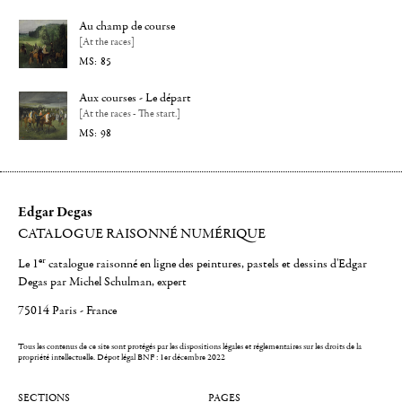
Au champ de course
[At the races]
85
Aux courses - Le départ
[At the races - The start.]
98
Edgar Degas
CATALOGUE RAISONNÉ NUMÉRIQUE
er
Le 1
catalogue raisonné en ligne des peintures, pastels et dessins d'Edgar
Degas par Michel Schulman, expert
75014 Paris - France
Tous les contenus de ce site sont protégés par les dispositions légales et réglementaires sur les droits de la
propriété intellectuelle.
Dépot légal BNF : 1er décembre 2022
SECTIONS
PAGES