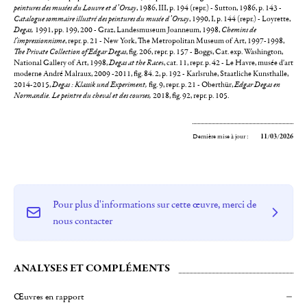
peintures des musées du Louvre et d’Orsay
, 1986, III, p. 194 (repr.) - Sutton, 1986, p. 143 -
Catalogue sommaire illustré des peintures du musée d’Orsay
, 1990, I, p. 144 (repr.) - Loyrette,
Degas,
1991, pp. 199, 200 - Graz, Landesmuseum Joanneum, 1998,
Chemins de
l'impressionnisme
, repr. p. 21 - New York, The Metropolitan Museum of Art, 1997-1998,
The Private Collection of Edgar Degas
, fig. 206, repr. p. 157 - Boggs, Cat. exp. Washington,
National Gallery of Art, 1998,
Degas at the Race
s, cat. 11, repr. p. 42 - Le Havre, musée d'art
moderne André Malraux, 2009 -2011, fig. 84. 2, p. 192 - Karlsruhe, Staatliche Kunsthalle,
2014-2015,
Degas : Klassik und Experiment,
fig. 9, repr. p. 21 - Oberthür,
Edgar Degas en
Normandie. Le peintre du cheval et des courses,
2018, fig. 92, repr. p. 105.
Dernière mise à jour :
11/03/2026
Pour plus d'informations sur cette œuvre, merci de
nous contacter
ANALYSES ET COMPLÉMENTS
Œuvres en rapport