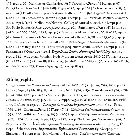
n° 8, repr. p. 69 - Manchester, Cambridge, 1987,
The Private Degas
, n° 126, repr. p. 97 -
Paris, Ottawa, New York, 1988-1989,
Degas,
n° 42, repr. p. 101 [Paris seulement] et fig. 3,
repr. p. 24 (Détail) - Washington, National Gallery of Art, 1998,
Degas at the Race
s, cat .11,
repr. p. 42 - Atlanta, Seattle, Denver, 1999, n° 13, repr. p. 129 - Varsovie, Poznan, Cracovie,
2001, (repr.), (n.n.) - Melbourne, National Gallery of Australia, 2004, p. 24, repr. p. 24 -
Sao Paulo, Museu de Arte, 2006, p. 260, repr. p. 261 - Paris, musée d’Art et d’Histoire du
Judaïsme, 2009 -2010, n° 182, repr. p. 58 -Yokohama, Museum of Art, 2010, n° 18, repr. p.
51 - Turin, Palazzina della Societa Promotrice della Belle Arti, 2012-2013, n° 56, repr. p.
148 - Karlsruhe, Staatliche Kunsthalle, 2014-2015,
Degas : Klasik und Experimen
t, n° 92,
repr. p. 217 et fig.9, repr. p. 21 - Paris, musée Jacquemart-André, 2016, n° 14, repr. p. 104 -
Paris, musée d'Orsay, 2017-2018,
Degas Danse Dessin. Hommage à Paul Valéry
, cat. 150,
repr. p. 182 - Wuppertal, Von der Heydt-Museum,
Degas-Rodin
, 2016-2017, (n.n.), repr. p.
58, p. 127 et p. 215 - Chantilly (Domaine), Jeu de Paume, 2018, cat. 30, repr. p. 142 - Paris,
musée d'Orsay, 2023,
Manet Degas,
fig. 73, repr. pp. 98-99.
Bibliographie
Vitry,
La collection Camondo du Louvre,
1914 et 1922, n° 158 - Jamot,
GBA
, 1914, p. 448 -
Lafond,
Degas,
1918-1919, II, p. 41 - Jamot,
GBA
, 1924, p. 95 - Meier-Graefe, 1924, p. 29 -
Jamot,
GBA
, 1927, pp. 34-35 - Manson, 1927, pp. 8, 15 - Jamot,
La peinture du musée du
Louvre, XIXé siècle,
1929, p. 53, pl. 39 - Grappe,
Degas
, 1936, repr. p. 29 - Lemoisne, 1946-
1949, I, n° 101, repr. p. 51 -
Catalogue du musée des Impressionnistes,
1947, n° 50 - Fosca,
1954, p. 80 - Cabanne,
Degas,
1957, pp. 47-48 -
Catalogue des Impressionnistes du Louvre
,
1958, n° 60 - Adhémar, Sterling, 1959, n° 609 (repr.) -
Catalogue des peintures du Louvre,
1972, p. 124 - Adhémar, Dayez, 1973, p. 142, repr. p. 26 - Lassaigne, Minervino, 1974, n°
209, repr. p. 95 - Reff,
The Metropolitan Museum of Art Bulletin
, printemps 1977, fig. 64
(repr.) - Schapito, 1997,
Impressionism. Reflections and Perceptions
, fig. 38, repr. p. 99 -
Blunden, 1981, repr. p. 31 - Mc Mullen, 1985, p. 103 -
Catalogue sommaire illustré des