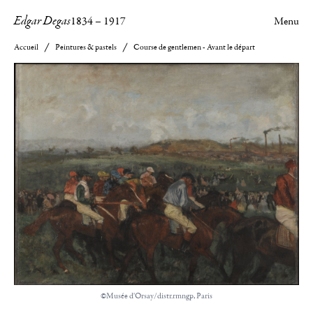
Edgar Degas
1834
–
1917
Menu
Accueil
Peintures & pastels
Course de gentlemen - Avant le départ
©Musée d'Orsay/distr.rmngp, Paris