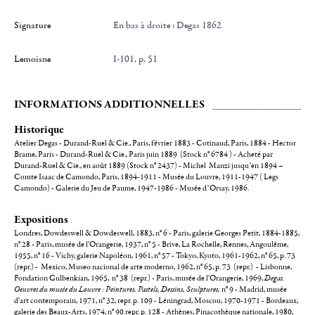
Signature
en bas à droite : Degas 1862
Lemoisne
I-101, p. 51
INFORMATIONS ADDITIONNELLES
Historique
Atelier Degas - Durand-Ruel & Cie., Paris, février 1883 - Cotinaud, Paris, 1884 - Hector
Brame, Paris - Durand-Ruel & Cie., Paris juin 1889 (Stock n° 6784 ) - Acheté par
Durand-Ruel & Cie., en août 1889 (Stock n° 2437) - Michel Manzi jusqu’en 1894 –
Comte Isaac de Camondo, Paris, 1894-1911 - Musée du Louvre, 1911-1947 ( Legs
Camondo) - Galerie du Jeu de Paume, 1947-1986 - Musée d’Orsay, 1986.
Expositions
Londres, Dowdeswell & Dowdeswell, 1883, n° 6 - Paris, galerie Georges Petit, 1884-1885,
n° 28 - Paris, musée de l'Orangerie, 1937, n° 5 - Brive, La Rochelle, Rennes, Angoulême,
1955, n° 16 - Vichy, galerie Napoléon, 1961, n° 57 - Tokyo, Kyoto, 1961-1962, n° 65, p. 73
(repr.) - Mexico, Museo nacional de arte moderno, 1962, n° 65, p. 73 (repr.) - Lisbonne,
Fondation Gulbenkian, 1965, n° 38 (repr.) - Paris, musée de l'Orangerie, 1969,
Degas.
Oeuvres du musée du Louvre : Peintures, Pastels, Dessins, Sculptures,
n° 9 - Madrid, musée
d'art contemporain, 1971, n° 32, repr. p. 109 - Léningrad, Moscou, 1970-1971 - Bordeaux,
galerie des Beaux-Arts, 1974, n° 90 repr. p. 128 - Athènes, Pinacothèque nationale, 1980,