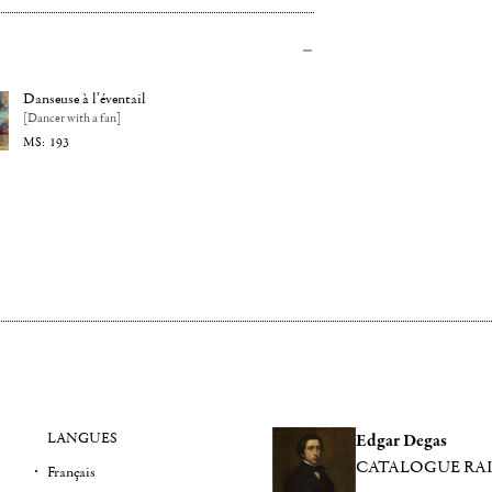
Danseuse à l’éventail
[Dancer with a fan]
193
LANGUES
Edgar Degas
CATALOGUE RA
Français