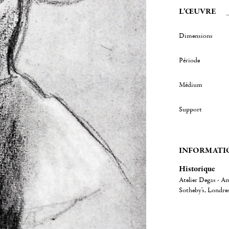
L'ŒUVRE
Dimensions
Période
Médium
Support
INFORMATI
Historique
Atelier Degas - Am
Sotheby's, Londres