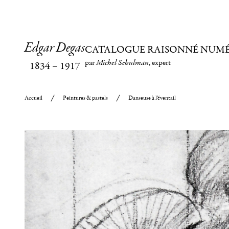
Edgar Degas
CATALOGUE RAISONNÉ NUM
par
Michel Schulman
, expert
1834
–
1917
Accueil
Peintures & pastels
Danseuse à l'éventail