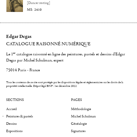
[Dancer resting]
2410
Edgar Degas
CATALOGUE RAISONNÉ NUMÉRIQUE
er
Le 1
catalogue raisonné en ligne des peintures, pastels et dessins d'Edgar
Degas par Michel Schulman, expert
75014 Paris - France
Tous les contenus de ce site sont protégés par les dispositions légales et réglementaires sur les droits de la
propriété intellectuelle.
Dépot légal BNF : 1er décembre 2022
SECTIONS
PAGES
Accueil
Méthodologie
Peintures & pastels
Michel Schulman
Dessins
Généalogie
Expositions
Signatures