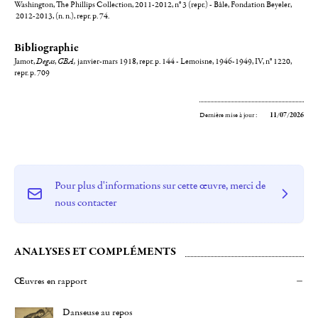
Washington, The Phillips Collection, 2011-2012, n° 3 (repr.) - Bâle, Fondation Beyeler,
2012-2013, (n. n.), repr. p. 74.
Bibliographie
Jamot,
Degas
,
GBA,
janvier-mars 1918, repr. p. 144 - Lemoisne, 1946-1949, IV, n° 1220,
repr. p. 709
Dernière mise à jour :
11/07/2026
Pour plus d'informations sur cette œuvre, merci de
nous contacter
ANALYSES ET COMPLÉMENTS
Œuvres en rapport
Danseuse au repos