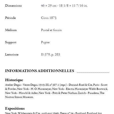
Dimensions
46 × 29 cm - 18 1/8 × 11 7/16 in.
Période
Circa 1875
Médium
Pastel et fusain
Support
Papier
Lemoisne
II-379, p. 203
INFORMATIONS ADDITIONNELLES
Historique
Atelier Degas - Vente Degas, 1919, III, n° 367.1 (repr.) - Durand-Ruel & Cie, Paris - Scott
& Fowles, New York - H. O. Havemeyer, New York - Electra Havemeyer Webb Bostwick,
New York - Hirschl & Adler, New York - Fritz & Peter Nathan, Zurich - Pasadena, The
Norton Simon Museum.
Expositions
New York, Wildenstein & Cie., avril-mai 1949
,
Degas
, n° 34 - Portland, Portland Art