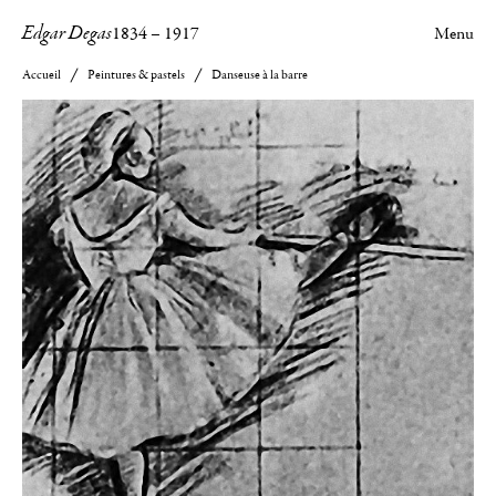
Edgar Degas
1834
–
1917
Menu
Accueil
Peintures & pastels
Danseuse à la barre