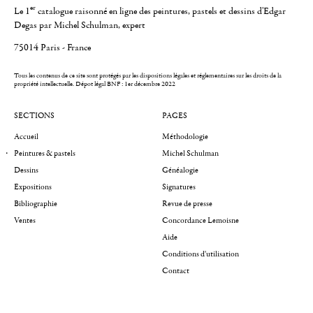
er
Le 1
catalogue raisonné en ligne des peintures, pastels et dessins d'Edgar
Degas par Michel Schulman, expert
75014 Paris - France
Tous les contenus de ce site sont protégés par les dispositions légales et réglementaires sur les droits de la
propriété intellectuelle.
Dépot légal BNF : 1er décembre 2022
SECTIONS
PAGES
Accueil
Méthodologie
Peintures & pastels
Michel Schulman
Dessins
Généalogie
Expositions
Signatures
Bibliographie
Revue de presse
Ventes
Concordance Lemoisne
Aide
Conditions d'utilisation
Contact