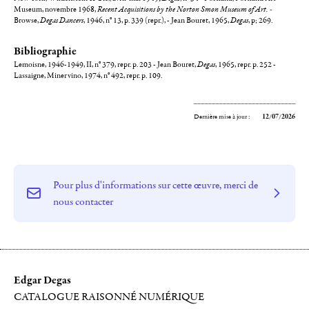
Museum, novembre 1968,
Recent Acquisitions by the Norton Smon Museum of Art. -
Browse,
Degas Dancers
, 1946, n° 13, p. 339 (repr.), - Jean Bouret, 1965,
Degas
, p; 269.
Bibliographie
Lemoisne, 1946-1949, II, n° 379, repr. p. 203 - Jean Bouret,
Degas
, 1965, repr. p. 252 -
Lassaigne, Minervino, 1974, n° 492, repr. p. 109.
Dernière mise à jour :
12/07/2026
Pour plus d'informations sur cette œuvre, merci de
nous contacter
Edgar Degas
CATALOGUE RAISONNÉ NUMÉRIQUE