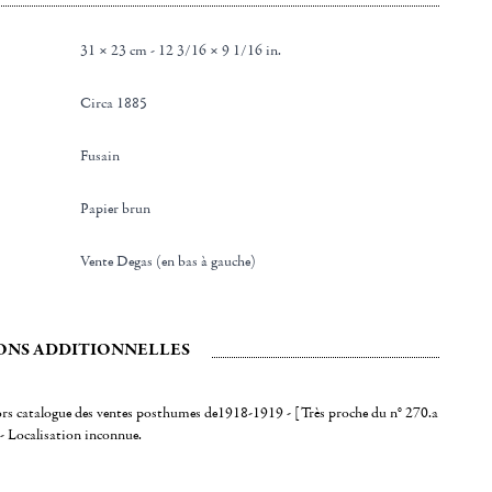
31 × 23 cm - 12 3/16 × 9 1/16 in.
Circa 1885
Fusain
Papier brun
Vente Degas (en bas à gauche)
ONS ADDITIONNELLES
ors catalogue des ventes posthumes de1918-1919 - [Très proche du n° 270.a
- Localisation inconnue.