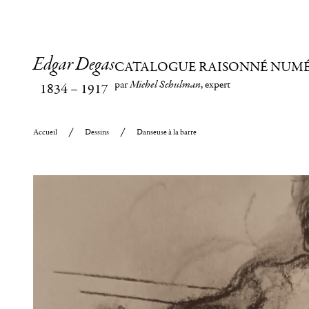
Edgar Degas
CATALOGUE RAISONNÉ NUM
par
Michel Schulman
, expert
1834
–
1917
Accueil
Dessins
Danseuse à la barre