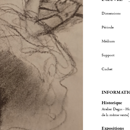
Dimensions
Période
Médium
Support
Cachet
INFORMATI
Historique
Atelier Degas - H
de la même vente] 
Expositions