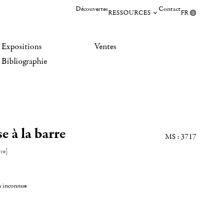
Découvertes
Contact
RESSOURCES
FR
Expositions
Ventes
Bibliographie
 à la barre
MS : 3717
re]
n inconnue