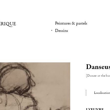
Peintures & pastels
ÉRIQUE
Dessins
Danseuse
[Dancer at the bar
Localisatio
L'ŒUVRE