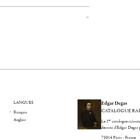
LANGUES
Edgar Degas
CATALOGUE RA
Français
Anglais
er
Le 1
catalogue raisonn
dessins d'Edgar Degas 
75014 Paris - France