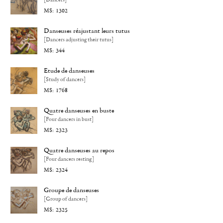
1302
Danseuses réajustant leurs tutus
[Dancers adjusting their tutus]
344
Etude de danseuses
[Study of dancers]
1768
Quatre danseuses en buste
[Four dancers in bust]
2323
Quatre danseuses au repos
[Four dancers resting]
2324
Groupe de danseuses
[Group of dancers]
2325