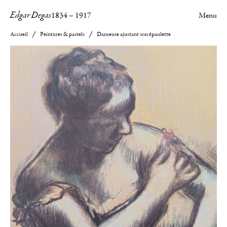
Edgar Degas
1834
–
1917
Menu
Accueil
Peintures & pastels
Danseuse ajustant son épaulette