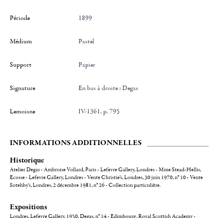
Période
1899
Médium
Pastel
Support
Papier
Signature
en bas à droite : Degas
Lemoisne
IV-1361, p. 795
INFORMATIONS ADDITIONNELLES
Historique
Atelier Degas - Ambroise Vollard, Paris - Lefevre Gallery, Londres - Mme Stead-Hellis,
Ecosse - Lefevre Gallery, Londres - Vente Christie's, Londres, 30 juin 1970, n° 10 - Vente
Sotehby's, Londres, 2 décembre 1981, n° 26 - Collection particulière.
Expositions
Londres, Lefevre Gallery, 1950, Degas, n° 14 - Edimbourg, Royal Scottish Academy -