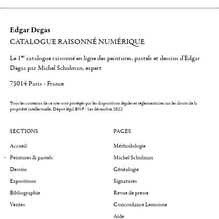
Edgar Degas
CATALOGUE RAISONNÉ NUMÉRIQUE
er
Le 1
catalogue raisonné en ligne des peintures, pastels et dessins d'Edgar
Degas par Michel Schulman, expert
75014 Paris - France
Tous les contenus de ce site sont protégés par les dispositions légales et réglementaires sur les droits de la
propriété intellectuelle.
Dépot légal BNF : 1er décembre 2022
SECTIONS
PAGES
Accueil
Méthodologie
Peintures & pastels
Michel Schulman
Dessins
Généalogie
Expositions
Signatures
Bibliographie
Revue de presse
Ventes
Concordance Lemoisne
Aide