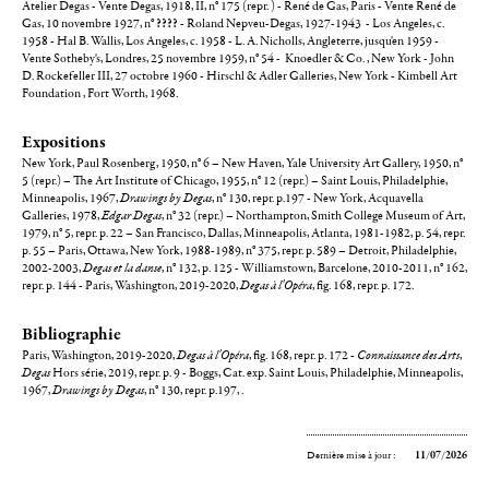
Atelier Degas - Vente Degas, 1918, II, n° 175 (repr. ) - René de Gas, Paris - Vente René de
Gas, 10 novembre 1927, n°
????
- Roland Nepveu-Degas, 1927-1943 - Los Angeles, c.
1958 - Hal B. Wallis, Los Angeles, c. 1958 - L. A. Nicholls, Angleterre, jusqu'en 1959 -
Vente Sotheby's, Londres, 25 novembre 1959, n° 54 - Knoedler & Co. , New York - John
D. Rockefeller III, 27 octobre 1960 - Hirschl & Adler Galleries, New York - Kimbell Art
Foundation , Fort Worth, 1968.
Expositions
New York, Paul Rosenberg, 1950, n° 6 – New Haven, Yale University Art Gallery, 1950, n°
5 (repr.) – The Art Institute of Chicago, 1955, n° 12 (repr.) – Saint Louis, Philadelphie,
Minneapolis, 1967,
Drawings by Degas
, n° 130, repr. p.197 - New York, Acquavella
Galleries, 1978,
Edgar Degas
, n° 32 (repr.) – Northampton, Smith College Museum of Art,
1979, n° 5, repr. p. 22 – San Francisco, Dallas, Minneapolis, Atlanta, 1981-1982, p. 54, repr.
p. 55 – Paris, Ottawa, New York, 1988-1989, n° 375, repr. p. 589 – Detroit, Philadelphie,
2002-2003,
Degas et la danse
, n° 132, p. 125 - Williamstown, Barcelone, 2010-2011, n° 162,
repr. p. 144 - Paris, Washington, 2019-2020,
Degas à l'Opéra
, fig. 168, repr. p. 172.
Bibliographie
Paris, Washington, 2019-2020,
Degas à l'Opéra
, fig. 168, repr. p. 172 -
Connaissance des Arts
,
Degas
Hors série, 2019, repr. p. 9 - Boggs, Cat. exp. Saint Louis, Philadelphie, Minneapolis,
1967,
Drawings by Degas
, n° 130, repr. p.197, .
Dernière mise à jour :
11/07/2026