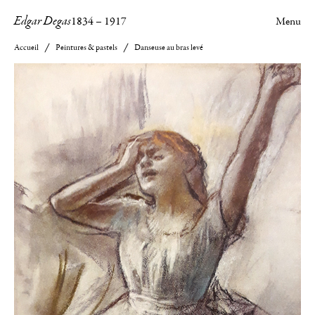
Edgar Degas
1834
–
1917
Menu
Accueil
Peintures & pastels
Danseuse au bras levé