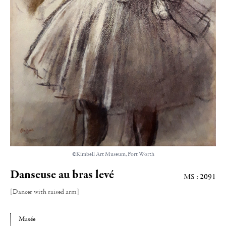
©Kimbell Art Museum, Fort Worth
Danseuse au bras levé
MS : 2091
[Dancer with raised arm]
Musée