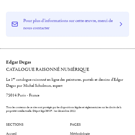
Pour plus d'informations sur cette œuvre, merci de
nous contacter
Edgar Degas
CATALOGUE RAISONNÉ NUMÉRIQUE
er
Le 1
catalogue raisonné en ligne des peintures, pastels et dessins d'Edgar
Degas par Michel Schulman, expert
75014 Paris - France
Tous les contenus de ce site sont protégés par les dispositions légales et réglementaires sur les droits de la
propriété intellectuelle.
Dépot légal BNF : 1er décembre 2022
SECTIONS
PAGES
Accueil
Méthodologie