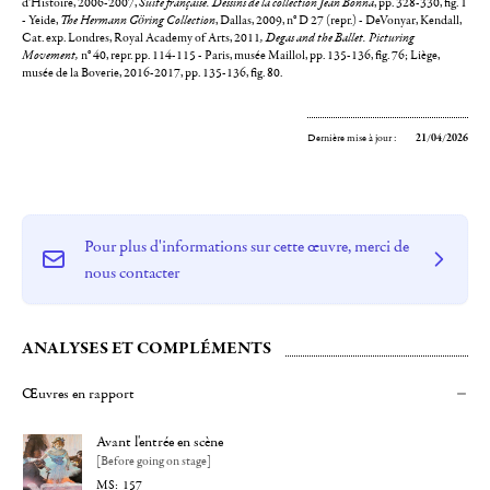
d'Histoire, 2006-2007,
Suite française. Dessins de la collection Jean Bonna
, pp. 328-330, fig. 1
- Yeide,
The Hermann Göring Collection
, Dallas, 2009, n° D 27 (repr.) - DeVonyar, Kendall,
Cat. exp. Londres, Royal Academy of Arts, 2011
,
Degas and the Ballet. Picturing
Movement
,
n° 40, repr. pp. 114-115 - Paris, musée Maillol, pp. 135-136, fig. 76; Liège,
musée de la Boverie, 2016-2017, pp. 135-136, fig. 80.
Dernière mise à jour :
21/04/2026
Pour plus d'informations sur cette œuvre, merci de
nous contacter
ANALYSES ET COMPLÉMENTS
Œuvres en rapport
Avant l'entrée en scène
[Before going on stage]
157