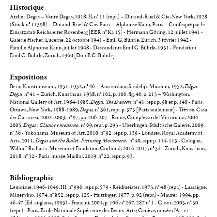
Historique
Atelier Degas – Vente Degas, 1918, II, n° 11 (repr.) – Durand-Ruel & Cie, New York, 1928
(Stock n° 11398) – Durand-Ruel & Cie, Paris – Alphonse Kann, Paris – Confisqué par le
Einsatzstab Reichsleiter Rosenberg [EER n° Ka 15] - Hermann Göring, 12 juillet 1941 -
Galerie Fischer, Lucerne, 22 octobre 1941 - Emil G. Bührle, Zurich, 3 février 1942 -
Famille Alphonse Kann, juillet 1948 - Descendants Emil G. Bührle, 1951 - Fondation
Emil G. Bührle, Zurich, 1960 [Don E.G. Bührle].
Expositions
Bern, Kunstmuseum, 1951-1952, n° 46 – Amsterdam, Stedelijk Museum, 1952,
Edgar
Degas
, n° 41 – Zurich, Kunsthaus, 1958, n° 162, p. 106, fig. 46, p. 213 – Washington,
National Gallery of Art, 1984-1985,
Degas. The Dancers
, n° 41, repr. p. 98 et p. 140 - Paris,
Ottawa, New York, 1988-1989,
Degas,
n° 361, repr. p. 575 [Paris seulement] - Trévise, Casa
dei Carraresi, 2002-2003, n° 97, pp. 206-207 - Rome, Complesso del Vittoriano, 2004-
2005,
Degas : Classioc e moderno,
n° 69, repr. p. 293 - Uberlingen, Städtische Galerie, 2009,
n° 36 - Yokohama, Museum of Art, 2010, n° 92, repr. p. 139 - Londres, Royal Academy of
Arts, 2011
,
Degas and the Ballet. Picturing Movement
,
n° 40, repr. p. 114-115 - Cologne,
Wallraf-Richartz-Museum et Fondation Corboud, 2016-2017, n° 54 - Zurich, Kunsthaus,
2018, n° 32 - Paris, musée Maillol, 2019, n° 22, repr. p. 93.
Bibliographie
Lemoisne, 1946-1949, III, n° 996, repr. p. 579 - Reidmeister, 1973, n° 48 (repr.) - Lassaigne,
Minervino, 1974, n° 852, repr. p. 125 - Huttinger, 1977, p. 92 (repr.) - Maurer, 1994, pp.
46-47 (Ed. anglaise, 1995) - Francini, 2001, p. 106 ,n° 267, 287 n° 1 - Gloor, 2005, n° 50
(repr.) - Paris, Ecole Nationale Supérieure des Beaux-Arts; Genève, musée d'Art et