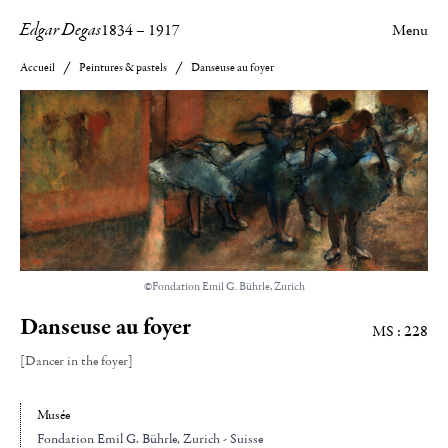
Edgar Degas
1834
–
1917
Menu
Accueil
Peintures & pastels
Danseuse au foyer
©Fondation Emil G. Bührle, Zurich
Danseuse au foyer
MS : 228
[Dancer in the foyer]
Musée
Fondation Emil G. Bührle
, Zurich - Suisse