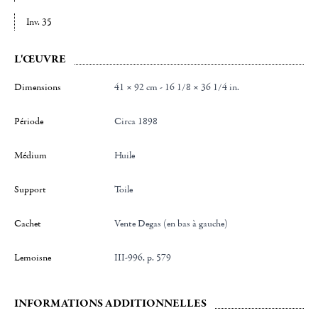
Inv. 35
L'ŒUVRE
Dimensions
41 × 92 cm - 16 1/8 × 36 1/4 in.
Période
Circa 1898
Médium
Huile
Support
Toile
Cachet
Vente Degas (en bas à gauche)
Lemoisne
III-996, p. 579
INFORMATIONS ADDITIONNELLES