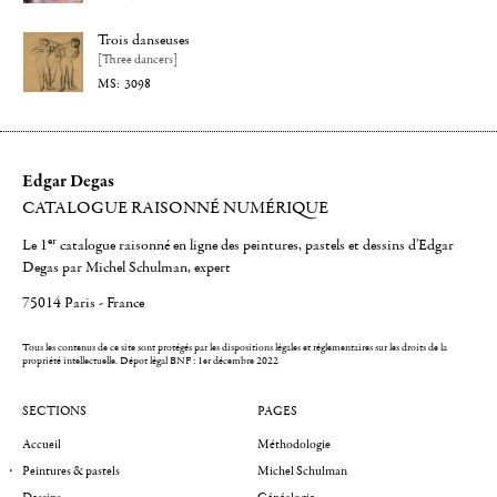
Trois danseuses
[Three dancers]
3098
Edgar Degas
CATALOGUE RAISONNÉ NUMÉRIQUE
er
Le 1
catalogue raisonné en ligne des peintures, pastels et dessins d'Edgar
Degas par Michel Schulman, expert
75014 Paris - France
Tous les contenus de ce site sont protégés par les dispositions légales et réglementaires sur les droits de la
propriété intellectuelle.
Dépot légal BNF : 1er décembre 2022
SECTIONS
PAGES
Accueil
Méthodologie
Peintures & pastels
Michel Schulman