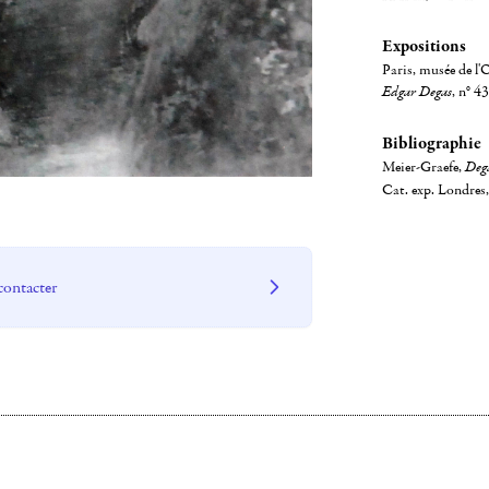
Expositions
Paris, musée de l'
Edgar Degas
, n° 43
Bibliographie
Meier-Graefe,
Dega
Cat. exp. Londres
contacter