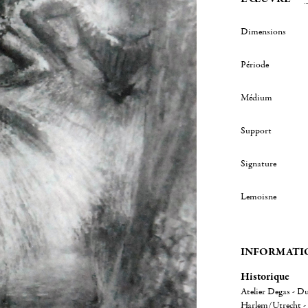
Dimensions
Période
Médium
Support
Signature
Lemoisne
INFORMATI
Historique
Atelier Degas - D
Harlem/Utrecht - 