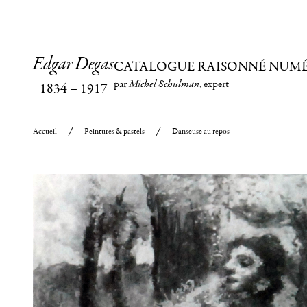
Edgar Degas
CATALOGUE RAISONNÉ NUM
par
Michel Schulman
, expert
1834
–
1917
Accueil
Peintures & pastels
Danseuse au repos