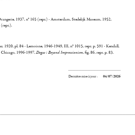
Orangerie, 1937, n° 165 (repr.) - Amsterdam, Stedelijk Museum, 1952,
 (repr.).
s,
1920, pl. 84 - Lemoisne, 1946-1949, III, n° 1015, repr. p. 591 - Kendall,
, Chicago, 1996-1997,
Degas : Beyond Impressionism
, fig. 86, repr. p. 83.
Dernière mise à jour :
04/07/2026