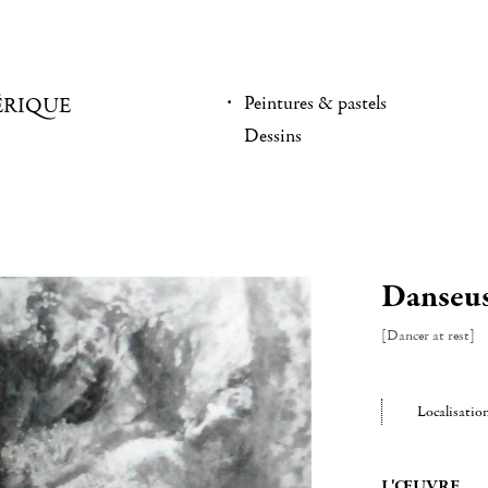
Peintures & pastels
ÉRIQUE
Dessins
Danseus
[Dancer at rest]
Localisatio
L'ŒUVRE