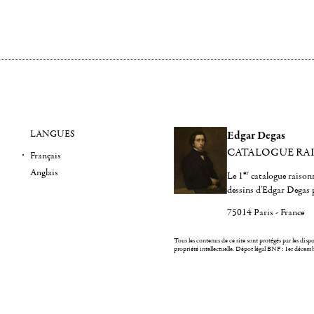
LANGUES
Edgar Degas
CATALOGUE RA
Français
Anglais
er
Le 1
catalogue raisonn
dessins d'Edgar Degas 
75014 Paris - France
Tous les contenus de ce site sont protégés par les dispos
propriété intellectuelle.
Dépot légal BNF : 1er décem