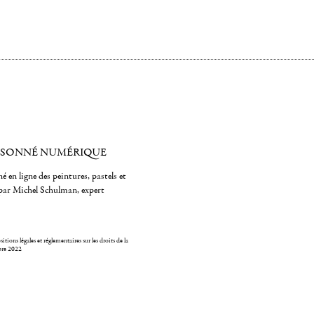
ISONNÉ NUMÉRIQUE
é en ligne des peintures, pastels et
par Michel Schulman, expert
itions légales et réglementaires sur les droits de la
bre 2022