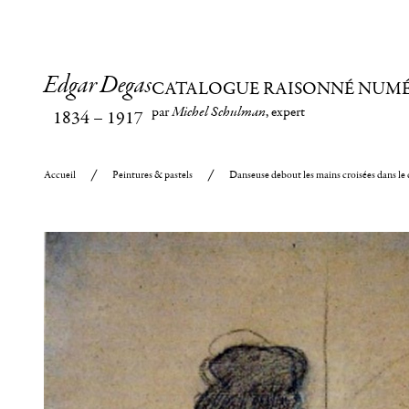
Edgar Degas
CATALOGUE RAISONNÉ NUM
par
Michel Schulman
, expert
1834
–
1917
Accueil
Peintures & pastels
Danseuse debout les mains croisées dans le 