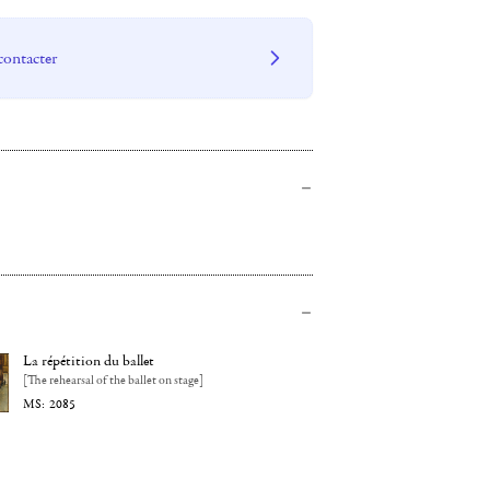
contacter
La répétition du ballet
[The rehearsal of the ballet on stage]
2085