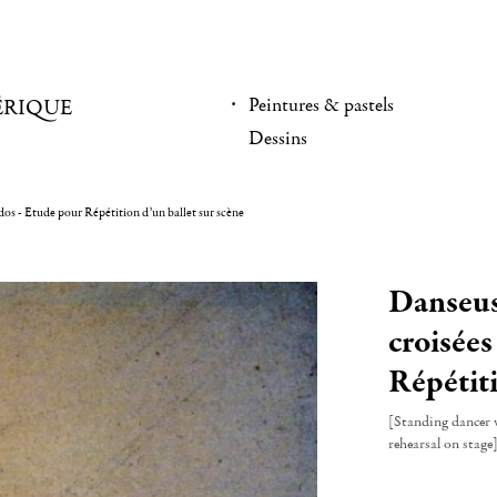
Peintures & pastels
ÉRIQUE
Dessins
dos - Etude pour Répétition d’un ballet sur scène
Danseus
croisées
Répétiti
[Standing dancer w
rehearsal on stage