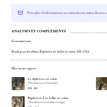
Pour plus d'informations sur cette œuvre, merci de nous 
ANALYSES ET COMPLÉMENTS
Commentaires
Etude pour le tableau
Répétition du ballet sur scène
, MS-1263.
Œuvres en rapport
La répétition sur scène
[The rehearsal of the ballet]
365
Répétition d’un ballet sur scène
[The rehearsal of a ballet on stage]