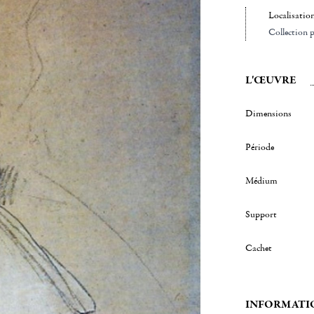
Localisatio
Collection p
L'ŒUVRE
Dimensions
Période
Médium
Support
Cachet
INFORMATI