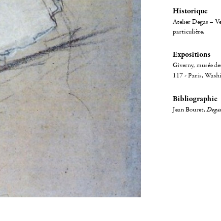
Historique
Atelier Degas – Ve
particulière.
Expositions
Giverny, musée de
117 - Paris, Was
Bibliographie
Jean Bouret,
Degas