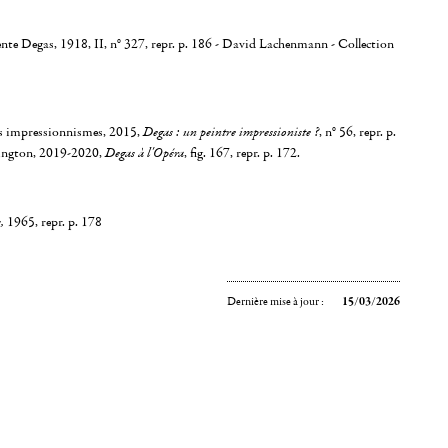
nte Degas, 1918, II, n° 327, repr. p. 186 - David Lachenmann - Collection
s impressionnismes, 2015,
Degas : un peintre impressioniste ?
, n° 56, repr. p.
hington, 2019-2020,
Degas à l'Opéra
, fig. 167, repr. p. 172.
,
1965, repr. p. 178
Dernière mise à jour :
15/03/2026